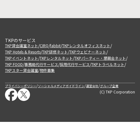
TKPのサービス
/
/
/
/
TKP貸会議室ネット
CIRQ
fabbit
TKPレンタルオフィスネット
/
/
/
TKP Hotels & Resorts
TKP研修ネット
TKPウェビナーネット
/
/
/
TKPイベントネット
TKPレンタルネット
TKPパーティー・懇親会ネット
/
/
/
/
TKP FOOD
事務局代行サービス
採用代行サービス
TKPトラベルネット
TKPスター貸会議室
物件募集
/
/
/
/
プライバシーポリシー
ソーシャルメディアガイドライン
運営会社
グループ企業
(C) TKP Corporation