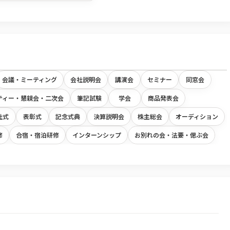
会議・ミーティング
会社説明会
講演会
セミナー
同窓会
ティー・懇親会・二次会
筆記試験
学会
商品発表会
社式
表彰式
記念式典
決算説明会
株主総会
オーディション
修
合宿・宿泊研修
インターンシップ
お別れの会・法要・偲ぶ会