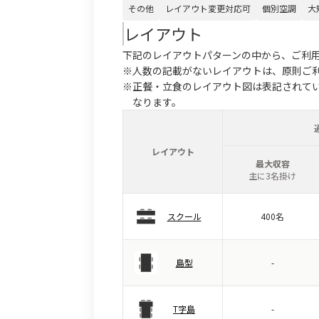
その他
レイアウト変更対応可
個別空調
大
レイアウト
下記のレイアウトパターンの中から、ご利
※人数の記載がないレイアウトは、原則ご
※正餐・立食のレイアウト図は表記されて
なります。
レイアウト
最大収容
主に3名掛け
スクール
400名
島型
-
T字島
-