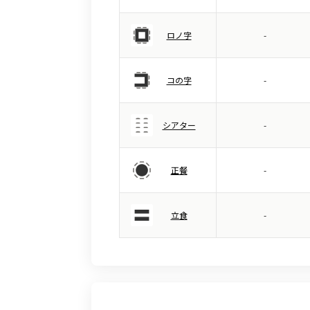
ロノ字
-
コの字
-
シアター
-
正餐
-
立食
-