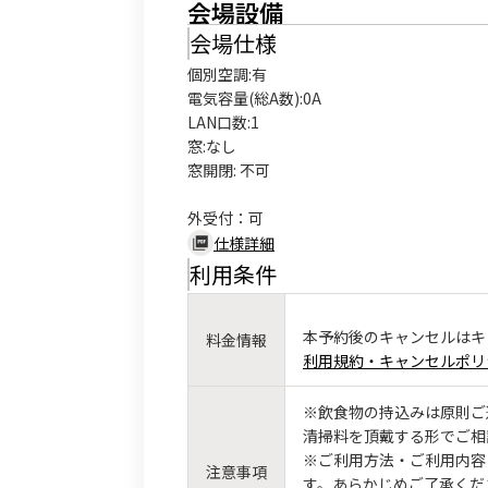
会場設備
会場仕様
個別空調:有

電気容量(総A数):0A

LAN口数:1

窓:なし

窓開閉: 不可

外受付：可
仕様詳細
利用条件
本予約後のキャンセルはキ
料金情報
利用規約・キャンセルポリ
※飲食物の持込みは原則ご
清掃料を頂戴する形でご相
※ご利用方法・ご利用内容
注意事項
す。あらかじめご了承くだ