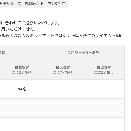
規模会場
天井高3.5m以上
室外受付可
用に合わせてお選びいただけます。
利用いただけません。
いる最大収容人数のレイアウトではなく推奨人数でのレイアウト図に
通常
プロジェクターあり
推奨収容
最大収容
推奨収容
主に2名掛け
主に3名掛け
主に2名掛け
266名
-
-
-
-
-
-
-
-