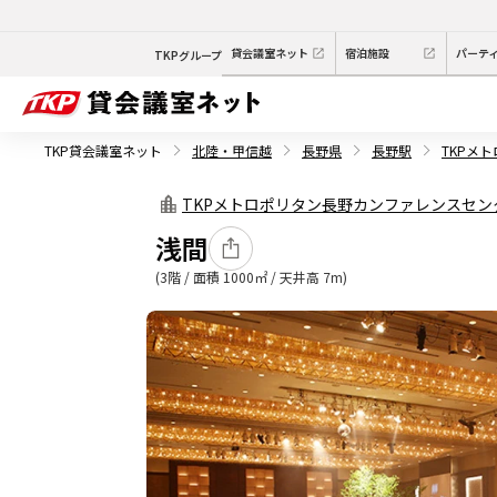
貸会議室ネット
宿泊施設
パーテ
TKPグループ
TKP貸会議室ネット
北陸・甲信越
長野県
長野駅
TKPメ
TKPメトロポリタン長野カンファレンスセン
浅間
(3階 / 面積 1000㎡ / 天井高 7m)