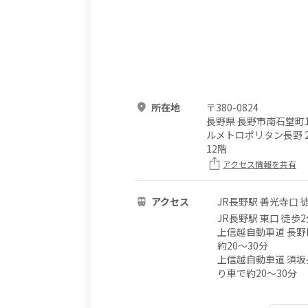
所在地
〒
380-0824
長野県 長野市南石堂町1
ルメトロポリタン長野 
12階
アクセス情報を共有
アクセス
JR長野駅 善光寺口 
JR長野駅 東口 徒歩2
上信越自動車道 長野
約20～30分
上信越自動車道 須坂
り車で約20～30分