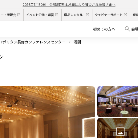
2026年7月30日
令和8年熊本地震により被災された皆さまへ
ィー・懇親会
イベント企画・運営
備品レンタル
ウェビナーサポート
短
初めての方へ
会
トロポリタン長野カンファレンスセンター
浅間
ター