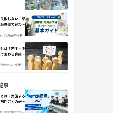
も失敗しない！懇
流会準備で迷わな
基本ガイド
会・交流会の幹事を
へ。会場選びや予算
当日の演出、準備の
失敗しないためのポ
かりやすく解説しま
修とは？若手・中
職で変わる育成テ
成果が出ない原因
不足」ではなく「研
あるかもしれませ
成長段階に合わせて
階層別研修」は、組
鍵となる施策です。
・管理職それぞれに
記事
テーマや実施方法を
します。
修とは？実施する
や部門ごとの研修
説
修は何を実施すれば