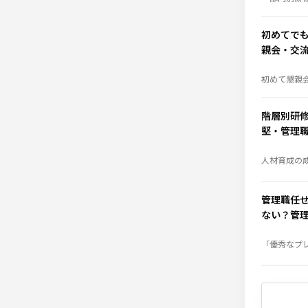
よい？」そ
解決。階層
施するメリ
修内容例、
初めてで
まで、人材
分かりやす
親会・交
いための
初めて懇親
任された方
の考え方、
流れまで、
イントを分
階層別研
す。
堅・管理
ーマ例
人材育成の
は、「研修
修設計」に
ん。社員の
育成する「
管理職任
織力向上の
若手・中堅
ない？管
必要な研修
詳しく解説
4つの理由
「優秀なプ
も優秀な管
ない」——
て、この壁
なくありま
られる役割
が必要なの
がる管理職