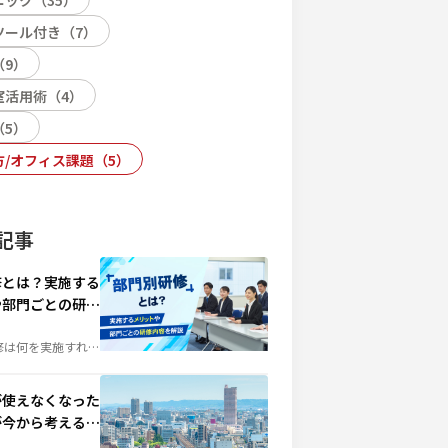
ニック
（
35
）
ツール付き
（
7
）
（
9
）
室活用術
（
4
）
（
5
）
方/オフィス課題
（
5
）
記事
修とは？実施する
や部門ごとの研修
説
修は何を実施すれば
んな担当者の疑問を
別研修との違いや実
ット、部門ごとの研
成功させるポイント
が使えなくなった
育成に役立つ情報を
く解説します。
が今から考えるべ
策と代替拠点の重