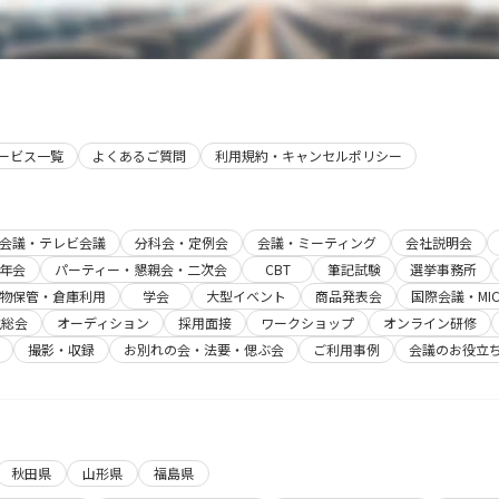
サービス一覧
よくあるご質問
利用規約・キャンセルポリシー
b会議・テレビ会議
分科会・定例会
会議・ミーティング
会社説明会
年会
パーティー・懇親会・二次会
CBT
筆記試験
選挙事務所
物保管・倉庫利用
学会
大型イベント
商品発表会
国際会議・MIC
主総会
オーディション
採用面接
ワークショップ
オンライン研修
撮影・収録
お別れの会・法要・偲ぶ会
ご利用事例
会議のお役立
秋田県
山形県
福島県