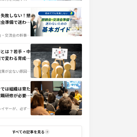
んな担当者の疑問を
別研修との違いや実
ット、部門ごとの研
成功させるポイント
も失敗しない！懇
育成に役立つ情報を
く解説します。
流会準備で迷わな
基本ガイド
会・交流会の幹事を
へ。会場選びや予算
当日の演出、準備の
失敗しないためのポ
かりやすく解説しま
修とは？若手・中
職で変わる育成テ
成果が出ない原因
不足」ではなく「研
あるかもしれませ
成長段階に合わせて
階層別研修」は、組
せでは組織は育た
鍵となる施策です。
・管理職それぞれに
理職研修が必要な
テーマや実施方法を
します。
レイヤーが、必ずし
理職になるとは限ら
組織づくりにおい
に直面する企業は少
せん。管理職に求め
とは何か、なぜ研修
か。組織成長につな
すべての記事を見る
育成のポイントを解