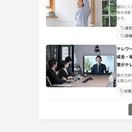
疲れにく
様を改善
ます。
運営
設備
テレワ
成金・
業がテ
働き方改
る関心が
会議