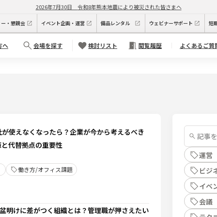
2026年7月30日
令和8年熊本地震により被災された皆さまへ
ィー・懇親会
イベント企画・運営
備品レンタル
ウェビナーサポート
短
方へ
会場を探す
検討リスト
閲覧履歴
よくあるご質
社が使えなくなったら？企業が今から考えるべき
策と代替拠点の重要性
運営
働き方/オフィス課題
ビジ
イベ
会議
お盆明けに差がつく組織とは？管理職が押さえたい