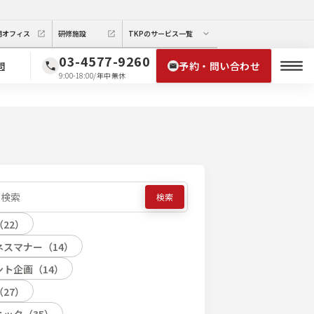
期オフィス
研修施設
TKPのサービス一覧
03-4577-9260
予約・問い合わせ
問
9:00-18:00/年中無休
検索
（
22
）
ネスマナー
（
14
）
ント企画
（
14
）
（
27
）