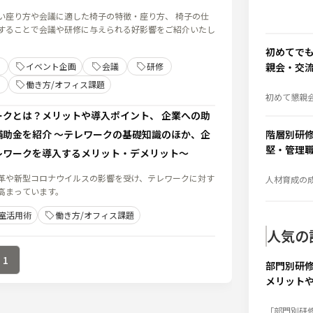
要性
い座り方や会議に適した椅子の特徴・座り方、 椅子の仕
することで会議や研修に与えられる好影響をご紹介いたし
初めてで
イベント企画
会議
研修
親会・交
いための
働き方/オフィス課題
初めて懇親
任された方
の考え方、
ークとは？メリットや導入ポイント、 企業への助
流れまで、
イントを分
補助金を紹介 ～テレワークの基礎知識のほか、企
階層別研
す。
堅・管理
レワークを導入するメリット・デメリット～
ーマ例
革や新型コロナウイルスの影響を受け、テレワークに対す
人材育成の
は、「研修
高まっています。
修設計」に
ん。社員の
育成する「
室活用術
働き方/オフィス課題
織力向上の
若手・中堅
人気の
必要な研修
詳しく解説
1
部門別研
メリット
内容を解
「部門別研