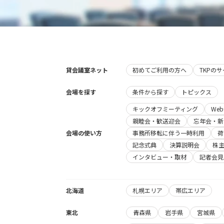
貸会議室ネット
初めてご利用の方へ
TKPの
会場を探す
条件から探す
トピックス
キックオフミーティング
We
親睦会・歓送迎会
忘年会・新
会場の使い方
事務所移転に伴う一時利用
荷
記念式典
決算説明会
株
インタビュー・取材
記者会見
北海道
札幌エリア
帯広エリア
東北
青森県
岩手県
宮城県