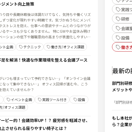
テク
ージメント向上施策
実践
わり目や長期休暇後は体調だけでなく、気持ちや働くリズ
研修
しずつ変化が現れやすい時期です。気づかぬうちにメンバ
やストレスを抱え、仕事への意欲やチームとのつながりが
会議
ケースも少なくありません。 特にGWやお盆休み明け
ベーションの低下や離職意向の高まりが表面化しやすいタ
設備
ています。 一方で、この時期に適切なコミュ
ント企画
テクニック
働き方/オフィス課題
働き
ョンやフォローを行い、従業員エンゲージメントの向上に
る組織は、休暇明けのパフォーマンス回復だけでなく、中
着率や生産性の向上にもつなげています。 では、長期
不足を解消！快適な作業環境を整える会議ブース
に組織としてどのような働きかけが求められるのでしょう
最新の
がいつも埋まっていて予約できない…」「オンライン会議
部門別研
集中できない…」 オフィス回帰が進む今、こう
メリット
を抱えていませんか？
内容を解
イベント企画
実践ツール付き
設備
「部門別研
よい？」そ
方/オフィス課題
解決。階層
施するメリ
修内容例、
もし本社
ケーピー的！会議効率UP！？ 疲労感を軽減させ、
まで、人材
分かりやす
ら？企業
向上させられる座りやすい椅子とは？
きBCP対