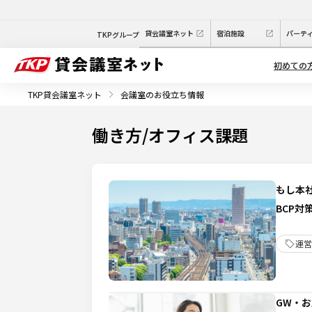
貸会議室ネット
宿泊施設
パーテ
TKPグループ
初めての
TKP貸会議室ネット
会議室のお役立ち情報
働き方/オフィス課題
もし本
BCP対
運営
GW・