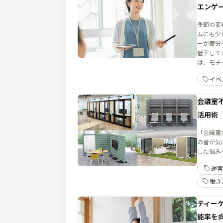
エンゲ
季節の変
ムにも少
ーが疲労
低下している
は、モチ
イミングともいわれ
イベ
ニケーシ
取り組め
長期的な定
会議室
休暇明け
活用術
か。
「会議室
の音が気になって
した悩み
運営
働き
ティー
能率を