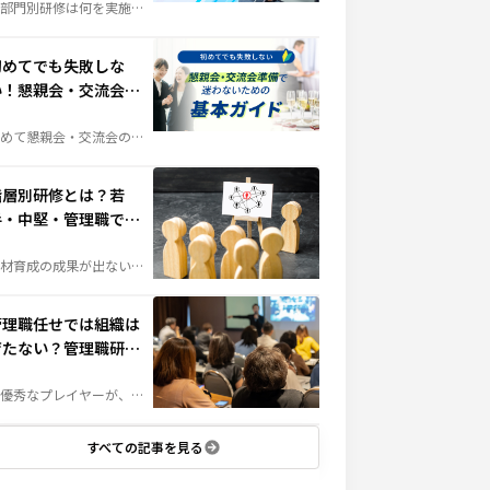
部門別研修は何を実施す
ばよい？」そんな担当者
疑問を解決。階層別研修
の違いや実施するメリッ
、部門ごとの研修内容
初めてでも失敗しな
、成功させるポイントま
、人材育成に役立つ情報
い！懇親会・交流会準
分かりやすく解説しま
。
備で迷わないための基
本ガイド
めて懇親会・交流会の幹
を任された方へ。会場選
や予算の考え方、当日の
出、準備の流れまで、失
しないためのポイントを
階層別研修とは？若
かりやすく解説します。
手・中堅・管理職で変
わる育成テーマ例
材育成の成果が出ない原
は、「研修不足」ではな
「研修設計」にあるかも
れません。社員の成長段
に合わせて育成する「階
管理職任せでは組織は
別研修」は、組織力向上
鍵となる施策です。若
育たない？管理職研修
・中堅・管理職それぞれ
必要な研修テーマや実施
が必要な4つの理由
法を詳しく解説します。
優秀なプレイヤーが、必
しも優秀な管理職になる
は限らない」——組織づく
において、この壁に直面
る企業は少なくありませ
すべての記事を見る
。管理職に求められる役
とは何か、なぜ研修が必
なのか。組織成長につな