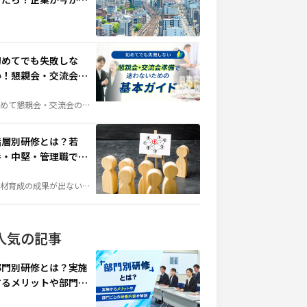
分かりやすく解説しま
。
考えるべきBCP対策と
代替拠点の重要性
初めてでも失敗しな
い！懇親会・交流会準
備で迷わないための基
本ガイド
めて懇親会・交流会の幹
を任された方へ。会場選
や予算の考え方、当日の
出、準備の流れまで、失
しないためのポイントを
階層別研修とは？若
かりやすく解説します。
手・中堅・管理職で変
わる育成テーマ例
材育成の成果が出ない原
は、「研修不足」ではな
「研修設計」にあるかも
れません。社員の成長段
に合わせて育成する「階
別研修」は、組織力向上
人気の記事
鍵となる施策です。若
・中堅・管理職それぞれ
必要な研修テーマや実施
法を詳しく解説します。
部門別研修とは？実施
するメリットや部門ご
との研修内容を解説