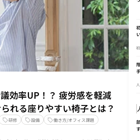
を
す
初
事
び
演
敗
分
人
因
議効率UP！？ 疲労感を軽減
く
し
階
層
せられる座りやすい椅子とは？
の
手
に
方
研修
設備
働き方/オフィス課題