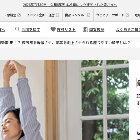
2026年7月30日
令和8年熊本地震により被災された皆さまへ
ィー・懇親会
イベント企画・運営
備品レンタル
ウェビナーサポート
短
方へ
会場を探す
検討リスト
閲覧履歴
よくあるご質
効率UP！？ 疲労感を軽減させ、能率を向上させられる座りやすい椅子とは？
「
れ
の
と
ト
例
で