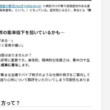
況14.pdf (mhlw.go.jp)
※病気やけが等で自覚症状のある者
を「有訴者率」 という。）となっている。症状別にみると、男女とも「腰
修の能率低下を招いているかも…
がある…」
なく背骨が痛い」
和感はありませんか？
は非常に重要です。身体的、精神的な快適さは、集中力や生
と成果に寄与
します。
が集まる会議でパイプ椅子のような仕様の椅子をご案内して
、座り心地について酷評をいただいてしまう可能性もありま
り方って？