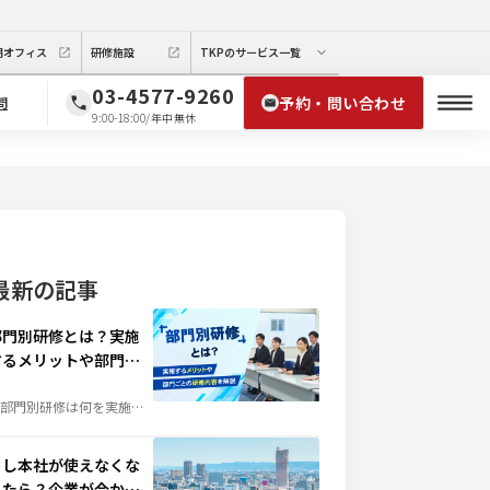
期オフィス
研修施設
TKPのサービス一覧
03-4577-9260
予約・問い合わせ
問
9:00-18:00/年中無休
最新の記事
部門別研修とは？実施
するメリットや部門ご
との研修内容を解説
部門別研修は何を実施す
ばよい？」そんな担当者
疑問を解決。階層別研修
の違いや実施するメリッ
、部門ごとの研修内容
もし本社が使えなくな
、成功させるポイントま
、人材育成に役立つ情報
ったら？企業が今から