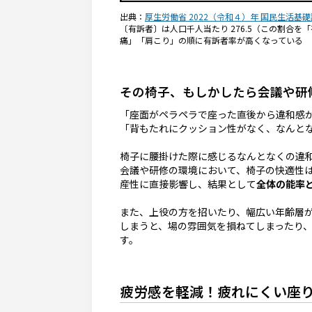
出典：
厚生労働省 2022（令和４）年 国民生活基礎調査の概
〔有訴者〕は人口千人当たり 276.5（この割合
痛」「肩こり」の順に有訴者率が高くなっている
その椅子、もしかしたら会議や研
「座面がペラペラで座った直後から違和感
「背もたれにクッション性がなく、なんと
椅子に腰掛けた際に感じるなんとなくの違
会議や研修の環境において、椅子の快適性
産性に直接影響し、結果として
全体の能率
また、上役の方を招いたり、幅広い年齢層
しまうと、場の雰囲気を損ねてしまったり
す。
疲労感を軽減！疲れにくい座