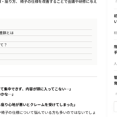
・座り方、 椅子の仕様を改善することで会議や研修に与え
「
れ
の
と
ト
例
で
を
す
連鎖とは
初
事
び
演
って？
敗
分
人
因
く
し
階
層
の
手
って集中できず、内容が頭に入ってこない…」
に
方
のかな…」
「
ず
」
と
り
ら座り心地が悪いとクレームを受けてしまった」
す
ん
や椅子の仕様について悩んでいる方も多いのではないでしょ
割
要