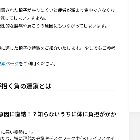
が
を
用意された椅子が座りにくいと疲労が溜まり集中できなくな
半減してしまいますよね。
慢性的な腰痛や肩こりの原因にもつながってしまいます。
に適した椅子の特徴をご紹介いたします。 少しでもご参考
検索ページ
をご利用ください。
が招く負の連鎖とは
原因に直結！？知らないうちに体に負担がかか
ちに悪い姿勢に…。
わたり、特に現代の会議やデスクワーク中心のライフスタイ