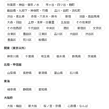
秋葉原・神田・御茶ノ水
市ヶ谷・四ツ谷・麹町
飯田橋・九段下・神保町・竹橋
品川・田町・浜松町
渋谷・恵比寿
赤坂・六本木・麻布
新宿
池袋・高田馬場
大森・羽田
上野・浅草・日暮里
五反田
その他東部
その他西部
千代田区
中央区
港区
新宿区
文京区
台東区
墨田区
江東区
品川区
大田区
渋谷区
豊島区
荒川区
板橋区
関東（東京以外）
神奈川県
千葉県
埼玉県
栃木県
群馬県
茨城県
北陸・甲信越
山梨県
長野県
新潟県
富山県
石川県
東海
岐阜県
静岡県
愛知県
大阪府
大阪・梅田
新大阪
桜ノ宮・京橋
心斎橋・なんば