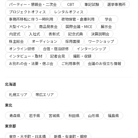
パーティー・懇親会・二次会
CBT
筆記試験
選挙事務所
プロジェクトオフィス
レンタルオフィス
事務所移転に伴う一時利用
荷物保管・倉庫利用
学会
大型イベント
商品発表会
国際会議・MICE
展示会
内定式
入社式
表彰式
記念式典
決算説明会
株主総会
オーディション
採用面接
ワークショップ
オンライン研修
合宿・宿泊研修
インターンシップ
インタビュー・取材
記者会見
撮影・収録
お別れの会・法要・偲ぶ会
ご利用事例
会議のお役立ち情報
北海道
札幌エリア
帯広エリア
東北
青森県
岩手県
宮城県
秋田県
山形県
福島県
東京都
東京・大手町・日本橋
新橋・有楽町・銀座