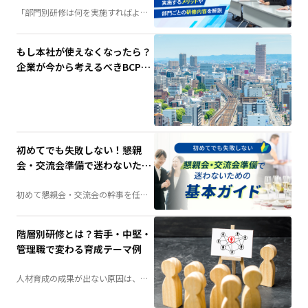
「部門別研修は何を実施すればよ
い？」そんな担当者の疑問を解決。
階層別研修との違いや実施するメリ
ット、部門ごとの研修内容例、成功
させるポイントまで、人材育成に役
もし本社が使えなくなったら？
立つ情報を分かりやすく解説しま
す。
企業が今から考えるべきBCP対
策と代替拠点の重要性
初めてでも失敗しない！懇親
会・交流会準備で迷わないため
の基本ガイド
初めて懇親会・交流会の幹事を任さ
れた方へ。会場選びや予算の考え
方、当日の演出、準備の流れまで、
失敗しないためのポイントを分かり
やすく解説します。
階層別研修とは？若手・中堅・
管理職で変わる育成テーマ例
人材育成の成果が出ない原因は、
「研修不足」ではなく「研修設計」
にあるかもしれません。社員の成長
段階に合わせて育成する「階層別研