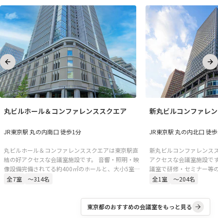
Previous slide
Ne
丸ビルホール＆コンファレンススクエア
新丸ビルコンファレン
JR東京駅 丸の内南口 徒歩1分
JR東京駅 丸の内北口 徒歩
丸ビルホール＆コンファレンススクエアは東京駅直
新丸ビルコンファレンス
結の好アクセスな会議室施設です。 音響・照明・映
アクセスな会議室施設です
像設備完備されてる約400㎡のホールと、大小5室の
議室で研修・セミナー等
会議室。セミナー、講演会、シンポジウム、株主総
です。
全
7
室
〜314名
全
1
室
〜204名
会、決算説明会、新製品発表、展示会、試写会な
ど、多様な用途にご対応可能です。
東京都
のおすすめの会議室をもっと見る