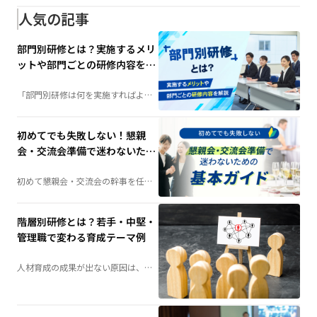
修」は、組織力向上の鍵となる施策
です。若手・中堅・管理職それぞれ
人気の記事
に必要な研修テーマや実施方法を詳
しく解説します。
部門別研修とは？実施するメリ
ットや部門ごとの研修内容を解
説
「部門別研修は何を実施すればよ
い？」そんな担当者の疑問を解決。
階層別研修との違いや実施するメリ
ット、部門ごとの研修内容例、成功
させるポイントまで、人材育成に役
初めてでも失敗しない！懇親
立つ情報を分かりやすく解説しま
す。
会・交流会準備で迷わないため
の基本ガイド
初めて懇親会・交流会の幹事を任さ
れた方へ。会場選びや予算の考え
方、当日の演出、準備の流れまで、
失敗しないためのポイントを分かり
やすく解説します。
階層別研修とは？若手・中堅・
管理職で変わる育成テーマ例
人材育成の成果が出ない原因は、
「研修不足」ではなく「研修設計」
にあるかもしれません。社員の成長
段階に合わせて育成する「階層別研
修」は、組織力向上の鍵となる施策
です。若手・中堅・管理職それぞれ