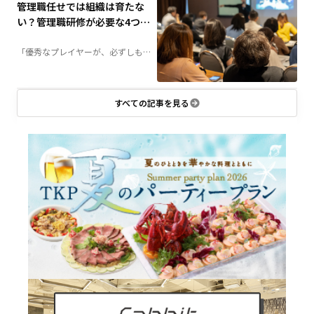
に必要な研修テーマや実施方法を詳
管理職任せでは組織は育たな
しく解説します。
い？管理職研修が必要な4つの
理由
「優秀なプレイヤーが、必ずしも優
秀な管理職になるとは限らない」——
組織づくりにおいて、この壁に直面
する企業は少なくありません。管理
職に求められる役割とは何か、なぜ
研修が必要なのか。組織成長につな
がる管理職育成のポイントを解説し
すべての記事を見る
ます。