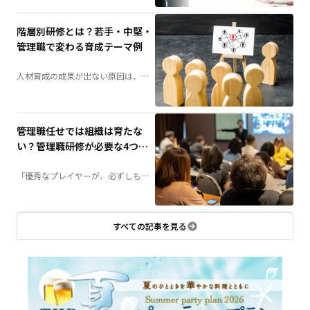
方、当日の演出、準備の流れまで、
失敗しないためのポイントを分かり
やすく解説します。
階層別研修とは？若手・中堅・
管理職で変わる育成テーマ例
人材育成の成果が出ない原因は、
「研修不足」ではなく「研修設計」
にあるかもしれません。社員の成長
段階に合わせて育成する「階層別研
修」は、組織力向上の鍵となる施策
です。若手・中堅・管理職それぞれ
に必要な研修テーマや実施方法を詳
管理職任せでは組織は育たな
しく解説します。
い？管理職研修が必要な4つの
理由
「優秀なプレイヤーが、必ずしも優
秀な管理職になるとは限らない」——
組織づくりにおいて、この壁に直面
する企業は少なくありません。管理
職に求められる役割とは何か、なぜ
研修が必要なのか。組織成長につな
がる管理職育成のポイントを解説し
すべての記事を見る
ます。