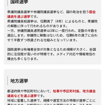
国政選挙
衆議院議員選挙や参議院議員選挙など、国の政治を担う
国会
議員を選ぶ選挙
です。
衆議院議員総選挙は、任期満了（4年）によるものと、衆議院
の解散に伴って行われるものがあります。
一方、参議院議員通常選挙は3年に一度行われ、定数の半数を
選出します。参議院に解散はないため、任期6年の満了に合わ
せて半数ずつ改選される仕組みとなっています。
国政選挙は有権者全体が対象となるため規模が大きく、全国
的に注目度が高いのが特徴です。メディア対応や情報発信の
機会も多くなります。
地方選挙
都道府県や市区町村において、
知事や市区町村長、地方議会
議員などを選ぶ選挙
です。
地域に密着した選挙で、規模や運営方法の特徴が選挙ごとに
異なります。比較的コンパクトな運営になるケースもあれ