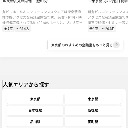
JR東京駅 丸の内南口 徒歩1分
JR東京駅 丸の内北口 徒歩
丸ビルホール＆コンファレンススクエアは東京駅直
新丸ビルコンファレンス
結の好アクセスな会議室施設です。 音響・照明・映
アクセスな会議室施設です
像設備完備されてる約400㎡のホールと、大小5室の
議室で研修・セミナー等
会議室。セミナー、講演会、シンポジウム、株主総
です。
全
7
室
〜314名
全
1
室
〜204名
会、決算説明会、新製品発表、展示会、試写会な
ど、多様な用途にご対応可能です。
東京都
のおすすめの会議室をもっと見る
人気エリアから探す
東京都
東京駅
日本橋駅
新橋駅
品川駅
田町駅