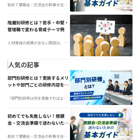
初めて懇親会・交流会の幹事を任さ
れた方へ。会場選びや予算の考え
方、当日の演出、準備の流れまで、
失敗しないためのポイントを分かり
やすく解説します。
階層別研修とは？若手・中堅・
管理職で変わる育成テーマ例
人材育成の成果が出ない原因は、
「研修不足」ではなく「研修設計」
にあるかもしれません。社員の成長
段階に合わせて育成する「階層別研
修」は、組織力向上の鍵となる施策
です。若手・中堅・管理職それぞれ
人気の記事
に必要な研修テーマや実施方法を詳
しく解説します。
部門別研修とは？実施するメリ
ットや部門ごとの研修内容を解
説
「部門別研修は何を実施すればよ
い？」そんな担当者の疑問を解決。
階層別研修との違いや実施するメリ
ット、部門ごとの研修内容例、成功
させるポイントまで、人材育成に役
初めてでも失敗しない！懇親
立つ情報を分かりやすく解説しま
す。
会・交流会準備で迷わないため
の基本ガイド
初めて懇親会・交流会の幹事を任さ
れた方へ。会場選びや予算の考え