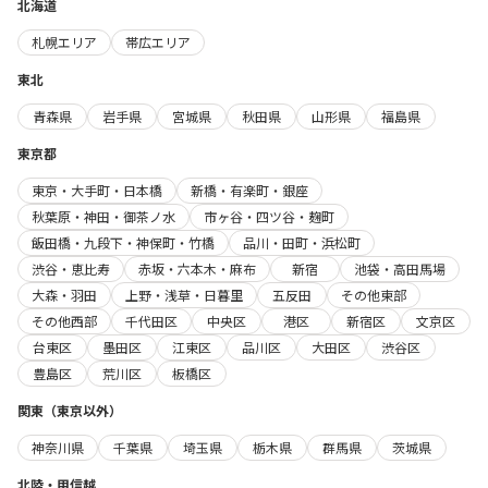
北海道
札幌エリア
帯広エリア
東北
青森県
岩手県
宮城県
秋田県
山形県
福島県
東京都
東京・大手町・日本橋
新橋・有楽町・銀座
秋葉原・神田・御茶ノ水
市ヶ谷・四ツ谷・麹町
飯田橋・九段下・神保町・竹橋
品川・田町・浜松町
渋谷・恵比寿
赤坂・六本木・麻布
新宿
池袋・高田馬場
大森・羽田
上野・浅草・日暮里
五反田
その他東部
その他西部
千代田区
中央区
港区
新宿区
文京区
台東区
墨田区
江東区
品川区
大田区
渋谷区
豊島区
荒川区
板橋区
関東（東京以外）
神奈川県
千葉県
埼玉県
栃木県
群馬県
茨城県
北陸・甲信越