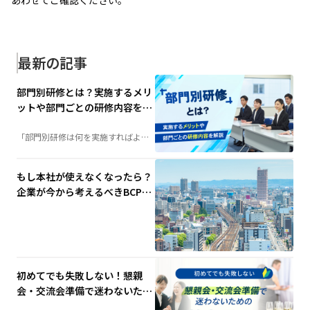
最新の記事
部門別研修とは？実施するメリ
ットや部門ごとの研修内容を解
説
「部門別研修は何を実施すればよ
い？」そんな担当者の疑問を解決。
階層別研修との違いや実施するメリ
ット、部門ごとの研修内容例、成功
させるポイントまで、人材育成に役
もし本社が使えなくなったら？
立つ情報を分かりやすく解説しま
す。
企業が今から考えるべきBCP対
策と代替拠点の重要性
初めてでも失敗しない！懇親
会・交流会準備で迷わないため
の基本ガイド