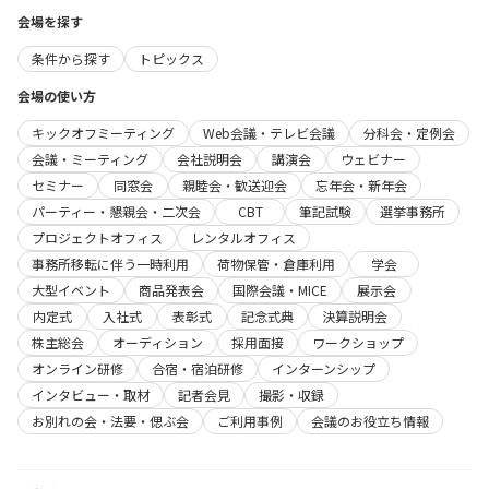
会場を探す
条件から探す
トピックス
会場の使い方
キックオフミーティング
Web会議・テレビ会議
分科会・定例会
会議・ミーティング
会社説明会
講演会
ウェビナー
セミナー
同窓会
親睦会・歓送迎会
忘年会・新年会
パーティー・懇親会・二次会
CBT
筆記試験
選挙事務所
プロジェクトオフィス
レンタルオフィス
事務所移転に伴う一時利用
荷物保管・倉庫利用
学会
大型イベント
商品発表会
国際会議・MICE
展示会
内定式
入社式
表彰式
記念式典
決算説明会
株主総会
オーディション
採用面接
ワークショップ
オンライン研修
合宿・宿泊研修
インターンシップ
インタビュー・取材
記者会見
撮影・収録
お別れの会・法要・偲ぶ会
ご利用事例
会議のお役立ち情報