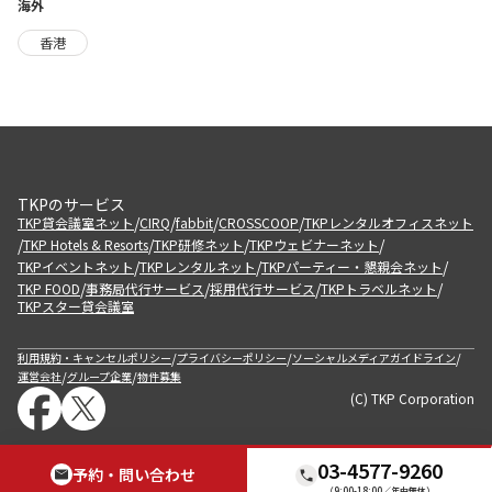
海外
香港
TKPのサービス
/
/
/
/
TKP貸会議室ネット
CIRQ
fabbit
CROSSCOOP
TKPレンタルオフィスネット
/
/
/
/
TKP Hotels & Resorts
TKP研修ネット
TKPウェビナーネット
/
/
/
TKPイベントネット
TKPレンタルネット
TKPパーティー・懇親会ネット
/
/
/
/
TKP FOOD
事務局代行サービス
採用代行サービス
TKPトラベルネット
TKPスター貸会議室
/
/
/
利用規約・キャンセルポリシー
プライバシーポリシー
ソーシャルメディアガイドライン
/
/
運営会社
グループ企業
物件募集
(C) TKP Corporation
03-4577-9260
予約・問い合わせ
（9:00-18:00／年中無休）