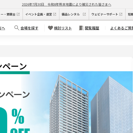
2026年7月30日
令和8年熊本地震により被災された皆さまへ
ィー・懇親会
イベント企画・運営
備品レンタル
ウェビナーサポート
短
方へ
会場を探す
検討リスト
閲覧履歴
よくあるご質
ンペーン