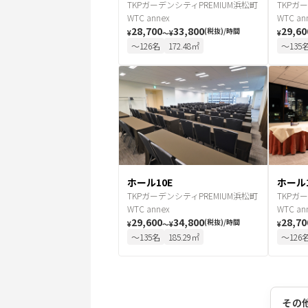
TKPガーデンシティPREMIUM浜松町
TKPガ
WTC annex
WTC an
28,700
33,800
29,60
(税抜)/時間
¥
〜
¥
¥
〜
126
名
172.48
㎡
〜
135
ホール10E
ホール1
TKPガーデンシティPREMIUM浜松町
TKPガ
WTC annex
WTC an
29,600
34,800
28,70
(税抜)/時間
¥
〜
¥
¥
〜
135
名
185.29
㎡
〜
126
その