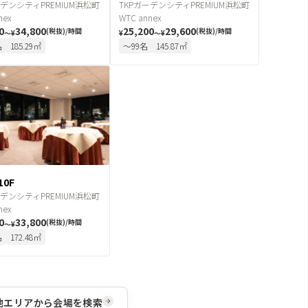
ーデンシティPREMIUM浜松町
TKPガーデンシティPREMIUM浜松町
nex
WTC annex
0
34,800
25,200
29,600
(税抜)/時間
(税抜)/時間
〜
¥
¥
〜
¥
名
185.29
㎡
〜
99
名
145.87
㎡
0F
ーデンシティPREMIUM浜松町
nex
0
33,800
(税抜)/時間
〜
¥
名
172.48
㎡
他エリアから会場を検索