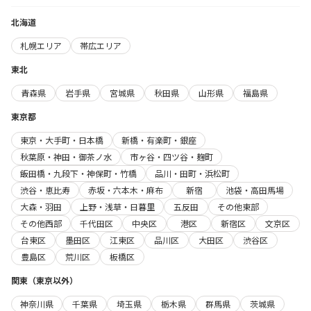
北海道
札幌エリア
帯広エリア
東北
青森県
岩手県
宮城県
秋田県
山形県
福島県
東京都
東京・大手町・日本橋
新橋・有楽町・銀座
秋葉原・神田・御茶ノ水
市ヶ谷・四ツ谷・麹町
飯田橋・九段下・神保町・竹橋
品川・田町・浜松町
渋谷・恵比寿
赤坂・六本木・麻布
新宿
池袋・高田馬場
大森・羽田
上野・浅草・日暮里
五反田
その他東部
その他西部
千代田区
中央区
港区
新宿区
文京区
台東区
墨田区
江東区
品川区
大田区
渋谷区
豊島区
荒川区
板橋区
関東（東京以外）
神奈川県
千葉県
埼玉県
栃木県
群馬県
茨城県