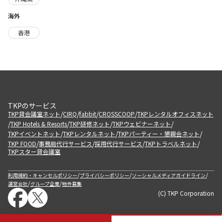
海外
香港
TKPのサービス
/
/
/
/
TKP貸会議室ネット
CIRQ
fabbit
CROSSCOOP
TKPレンタルオフィスネット
/
/
/
/
TKP Hotels & Resorts
TKP研修ネット
TKPウェビナーネット
/
/
/
TKPイベントネット
TKPレンタルネット
TKPパーティー・懇親会ネット
/
/
/
/
TKP FOOD
事務局代行サービス
採用代行サービス
TKPトラベルネット
TKPスター貸会議室
/
/
/
利用規約・キャンセルポリシー
プライバシーポリシー
ソーシャルメディアガイドライン
/
/
運営会社
グループ企業
物件募集
(C) TKP Corporation