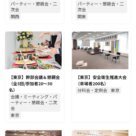
パーティー・懇親会・二
パーティー・懇親会・二
次会
次会
関西
関東
【東京】幹部会議＆懇親会
【東京】安全衛生推進大会
（全3回/参加者20～30
（来場者200名）
名）
分科会・定例会
東京
会議・ミーティング・パ
ーティー・懇親会・二次
会
東京