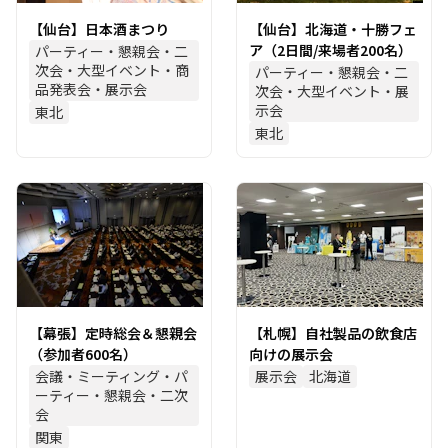
【仙台】日本酒まつり
【仙台】北海道・十勝フェ
ア（2日間/来場者200名）
パーティー・懇親会・二
次会・大型イベント・商
パーティー・懇親会・二
品発表会・展示会
次会・大型イベント・展
示会
東北
東北
【幕張】定時総会＆懇親会
【札幌】自社製品の飲食店
（参加者600名）
向けの展示会
会議・ミーティング・パ
展示会
北海道
ーティー・懇親会・二次
会
関東