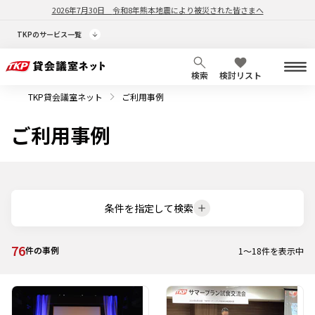
2026年7月30日
令和8年熊本地震により被災された皆さまへ
TKPのサービス一覧
検索
検討リスト
TKP貸会議室ネット
ご利用事例
ご利用事例
条件を指定して検索
76
件の事例
1
～
18
件を表示中