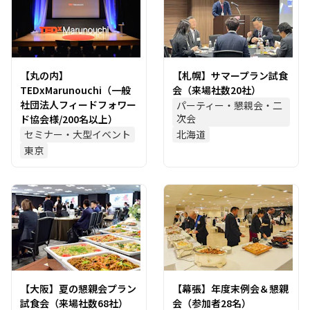
【丸の内】
【札幌】サマープラン試食
TEDxMarunouchi（一般
会（来場社数20社）
社団法人フィードフォワー
パーティー・懇親会・二
次会
ド協会様/200名以上）
セミナー・大型イベント
北海道
東京
【大阪】夏の懇親会プラン
【幕張】年度末例会＆懇親
試食会（来場社数68社）
会（参加者28名）