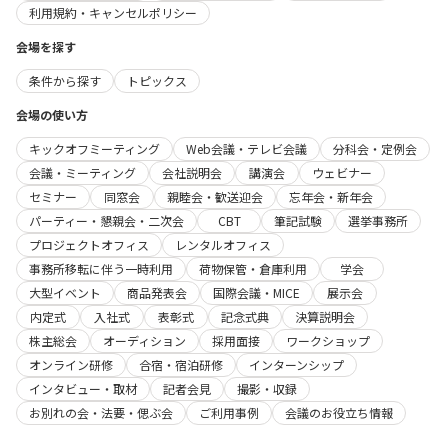
利用規約・キャンセルポリシー
会場を探す
条件から探す
トピックス
会場の使い方
キックオフミーティング
Web会議・テレビ会議
分科会・定例会
会議・ミーティング
会社説明会
講演会
ウェビナー
セミナー
同窓会
親睦会・歓送迎会
忘年会・新年会
パーティー・懇親会・二次会
CBT
筆記試験
選挙事務所
プロジェクトオフィス
レンタルオフィス
事務所移転に伴う一時利用
荷物保管・倉庫利用
学会
大型イベント
商品発表会
国際会議・MICE
展示会
内定式
入社式
表彰式
記念式典
決算説明会
株主総会
オーディション
採用面接
ワークショップ
オンライン研修
合宿・宿泊研修
インターンシップ
インタビュー・取材
記者会見
撮影・収録
お別れの会・法要・偲ぶ会
ご利用事例
会議のお役立ち情報