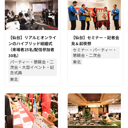
【仙台】リアルとオンライ
【仙台】セミナー・記者会
ンのハイブリッド結婚式
見＆前夜祭
（来場者25名/配信参加者
セミナー・パーティー・
懇親会・二次会
30名）
パーティー・懇親会・二
東北
次会・大型イベント・記
念式典
東北