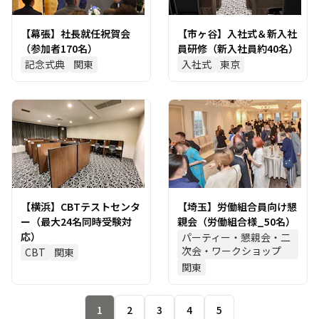
【幕張】社長就任祝賀会
【市ヶ谷】入社式＆新入社
（参加者170名）
員研修（新入社員約40名）
記念式典
関東
入社式
東京
【横浜】CBTテストセンタ
【埼玉】労働組合員向け懇
ー（最大24名同時受験対
親会（労働組合様_50名）
応）
パーティー・懇親会・二
次会・ワークショップ
CBT
関東
関東
1
2
3
4
5