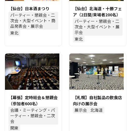
【仙台】日本酒まつり
【仙台】北海道・十勝フェ
ア（2日間/来場者200名）
パーティー・懇親会・二
次会・大型イベント・商
パーティー・懇親会・二
品発表会・展示会
次会・大型イベント・展
示会
東北
東北
【幕張】定時総会＆懇親会
【札幌】自社製品の飲食店
（参加者600名）
向けの展示会
会議・ミーティング・パ
展示会
北海道
ーティー・懇親会・二次
会
関東