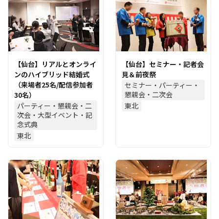
【仙台】リアルとオンライ
【仙台】セミナー・記者会
ンのハイブリッド結婚式
見＆前夜祭
（来場者25名/配信参加者
セミナー・パーティー・
懇親会・二次会
30名）
パーティー・懇親会・二
東北
次会・大型イベント・記
念式典
東北