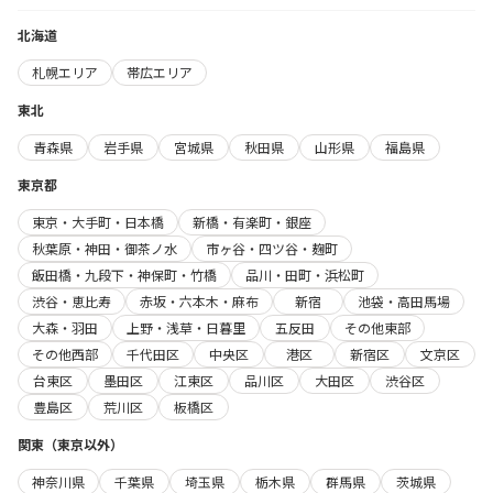
北海道
札幌エリア
帯広エリア
東北
青森県
岩手県
宮城県
秋田県
山形県
福島県
東京都
東京・大手町・日本橋
新橋・有楽町・銀座
秋葉原・神田・御茶ノ水
市ヶ谷・四ツ谷・麹町
飯田橋・九段下・神保町・竹橋
品川・田町・浜松町
渋谷・恵比寿
赤坂・六本木・麻布
新宿
池袋・高田馬場
大森・羽田
上野・浅草・日暮里
五反田
その他東部
その他西部
千代田区
中央区
港区
新宿区
文京区
台東区
墨田区
江東区
品川区
大田区
渋谷区
豊島区
荒川区
板橋区
関東（東京以外）
神奈川県
千葉県
埼玉県
栃木県
群馬県
茨城県