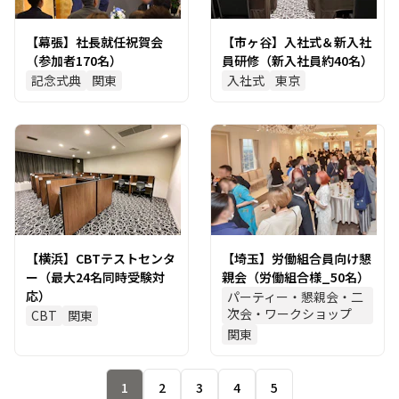
【幕張】社長就任祝賀会
【市ヶ谷】入社式＆新入社
（参加者170名）
員研修（新入社員約40名）
記念式典
関東
入社式
東京
【横浜】CBTテストセンタ
【埼玉】労働組合員向け懇
ー（最大24名同時受験対
親会（労働組合様_50名）
応）
パーティー・懇親会・二
次会・ワークショップ
CBT
関東
関東
1
2
3
4
5