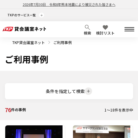
2026年7月30日
令和8年熊本地震により被災された皆さまへ
TKPのサービス一覧
検索
検討リスト
TKP貸会議室ネット
ご利用事例
ご利用事例
条件を指定して検索
76
件の事例
1
～
18
件を表示中