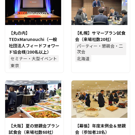
【丸の内】
【札幌】サマープラン試食
TEDxMarunouchi（一般
会（来場社数20社）
社団法人フィードフォワー
パーティー・懇親会・二
次会
ド協会様/200名以上）
セミナー・大型イベント
北海道
東京
【大阪】夏の懇親会プラン
【幕張】年度末例会＆懇親
試食会（来場社数68社）
会（参加者28名）