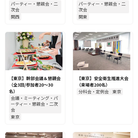
パーティー・懇親会・二
パーティー・懇親会・二
次会
次会
関西
関東
【東京】幹部会議＆懇親会
【東京】安全衛生推進大会
（全3回/参加者20～30
（来場者200名）
名）
分科会・定例会
東京
会議・ミーティング・パ
ーティー・懇親会・二次
会
東京