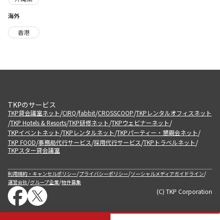
海外
香港
TKPのサービス
/
/
/
/
TKP貸会議室ネット
CIRQ
fabbit
CROSSCOOP
TKPレンタルオフィスネット
/
/
/
/
TKP Hotels & Resorts
TKP研修ネット
TKPウェビナーネット
/
/
/
TKPイベントネット
TKPレンタルネット
TKPパーティー・懇親会ネット
/
/
/
/
TKP FOOD
事務局代行サービス
採用代行サービス
TKPトラベルネット
TKPスター貸会議室
/
/
/
利用規約・キャンセルポリシー
プライバシーポリシー
ソーシャルメディアガイドライン
/
/
運営会社
グループ企業
物件募集
(C) TKP Corporation