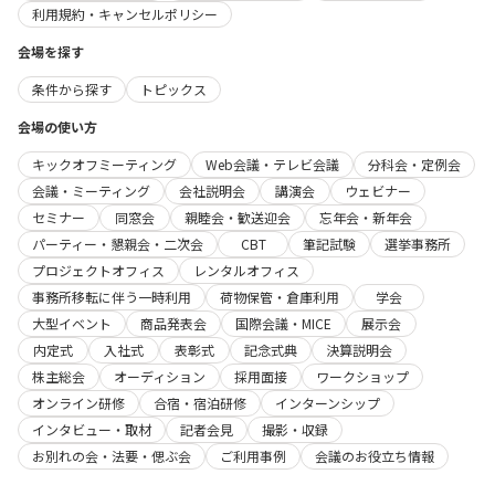
利用規約・キャンセルポリシー
会場を探す
条件から探す
トピックス
会場の使い方
キックオフミーティング
Web会議・テレビ会議
分科会・定例会
会議・ミーティング
会社説明会
講演会
ウェビナー
セミナー
同窓会
親睦会・歓送迎会
忘年会・新年会
パーティー・懇親会・二次会
CBT
筆記試験
選挙事務所
プロジェクトオフィス
レンタルオフィス
事務所移転に伴う一時利用
荷物保管・倉庫利用
学会
大型イベント
商品発表会
国際会議・MICE
展示会
内定式
入社式
表彰式
記念式典
決算説明会
株主総会
オーディション
採用面接
ワークショップ
オンライン研修
合宿・宿泊研修
インターンシップ
インタビュー・取材
記者会見
撮影・収録
お別れの会・法要・偲ぶ会
ご利用事例
会議のお役立ち情報