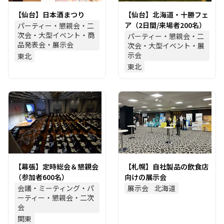
【仙台】日本酒まつり
【仙台】北海道・十勝フェ
ア（2日間/来場者200名）
パーティー・懇親会・二
次会・大型イベント・商
パーティー・懇親会・二
品発表会・展示会
次会・大型イベント・展
示会
東北
東北
【幕張】定時総会＆懇親会
【札幌】自社製品の飲食店
（参加者600名）
向けの展示会
会議・ミーティング・パ
展示会
北海道
ーティー・懇親会・二次
会
関東