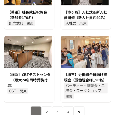
【幕張】社長就任祝賀会
【市ヶ谷】入社式＆新入社
（参加者170名）
員研修（新入社員約40名）
記念式典
関東
入社式
東京
【横浜】CBTテストセンタ
【埼玉】労働組合員向け懇
ー（最大24名同時受験対
親会（労働組合様_50名）
応）
パーティー・懇親会・二
次会・ワークショップ
CBT
関東
関東
1
2
3
4
5