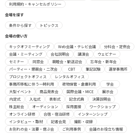
利用規約・キャンセルポリシー
会場を探す
条件から探す
トピックス
会場の使い方
キックオフミーティング
Web会議・テレビ会議
分科会・定例会
会議・ミーティング
会社説明会
講演会
ウェビナー
セミナー
同窓会
親睦会・歓送迎会
忘年会・新年会
パーティー・懇親会・二次会
CBT
筆記試験
選挙事務所
プロジェクトオフィス
レンタルオフィス
事務所移転に伴う一時利用
荷物保管・倉庫利用
学会
大型イベント
商品発表会
国際会議・MICE
展示会
内定式
入社式
表彰式
記念式典
決算説明会
株主総会
オーディション
採用面接
ワークショップ
オンライン研修
合宿・宿泊研修
インターンシップ
インタビュー・取材
記者会見
撮影・収録
お別れの会・法要・偲ぶ会
ご利用事例
会議のお役立ち情報