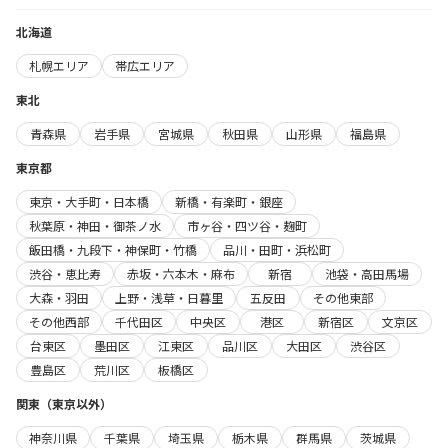
北海道
札幌エリア
帯広エリア
東北
青森県
岩手県
宮城県
秋田県
山形県
福島県
東京都
東京・大手町・日本橋
新橋・有楽町・銀座
秋葉原・神田・御茶ノ水
市ヶ谷・四ツ谷・麹町
飯田橋・九段下・神保町・竹橋
品川・田町・浜松町
渋谷・恵比寿
赤坂・六本木・麻布
新宿
池袋・高田馬場
大森・羽田
上野・浅草・日暮里
五反田
その他東部
その他西部
千代田区
中央区
港区
新宿区
文京区
台東区
墨田区
江東区
品川区
大田区
渋谷区
豊島区
荒川区
板橋区
関東（東京以外）
神奈川県
千葉県
埼玉県
栃木県
群馬県
茨城県