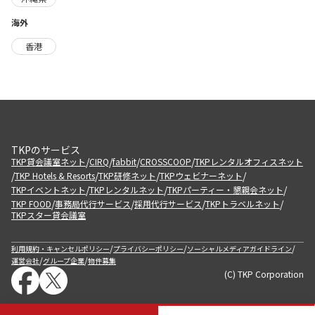
海外
香港
TKPのサービス
/
/
/
/
TKP貸会議室ネット
CIRQ
fabbit
CROSSCOOP
TKPレンタルオフィスネット
/
/
/
/
TKP Hotels & Resorts
TKP研修ネット
TKPウェビナーネット
/
/
/
TKPイベントネット
TKPレンタルネット
TKPパーティー・懇親会ネット
/
/
/
/
TKP FOOD
事務局代行サービス
採用代行サービス
TKPトラベルネット
TKPスター貸会議室
/
/
/
利用規約・キャンセルポリシー
プライバシーポリシー
ソーシャルメディアガイドライン
/
/
運営会社
グループ企業
物件募集
(C) TKP Corporation