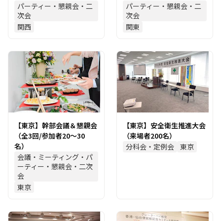
パーティー・懇親会・二
パーティー・懇親会・二
次会
次会
関西
関東
【東京】幹部会議＆懇親会
【東京】安全衛生推進大会
（全3回/参加者20～30
（来場者200名）
名）
分科会・定例会
東京
会議・ミーティング・パ
ーティー・懇親会・二次
会
東京