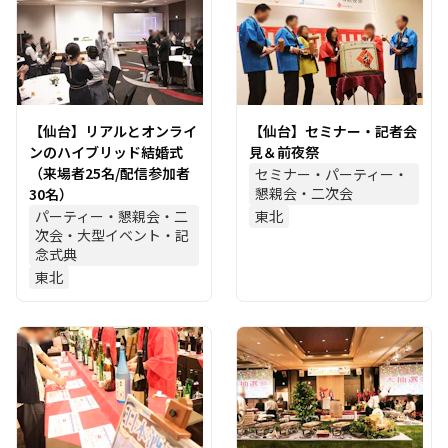
【仙台】リアルとオンライ
【仙台】セミナー・記者会
ンのハイブリッド結婚式
見＆前夜祭
（来場者25名/配信参加者
セミナー・パーティー・
懇親会・二次会
30名）
パーティー・懇親会・二
東北
次会・大型イベント・記
念式典
東北