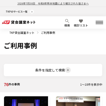
2026年7月30日
令和8年熊本地震により被災された皆さまへ
TKPのサービス一覧
検索
検討リスト
TKP貸会議室ネット
ご利用事例
ご利用事例
条件を指定して検索
76
件の事例
1
～
18
件を表示中