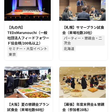
【丸の内】
【札幌】サマープラン試食
TEDxMarunouchi（一般
会（来場社数20社）
社団法人フィードフォワー
パーティー・懇親会・二
次会
ド協会様/200名以上）
セミナー・大型イベント
北海道
東京
【大阪】夏の懇親会プラン
【幕張】年度末例会＆懇親
試食会（来場社数68社）
会（参加者28名）