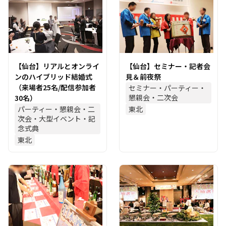
【仙台】リアルとオンライ
【仙台】セミナー・記者会
ンのハイブリッド結婚式
見＆前夜祭
（来場者25名/配信参加者
セミナー・パーティー・
懇親会・二次会
30名）
パーティー・懇親会・二
東北
次会・大型イベント・記
念式典
東北