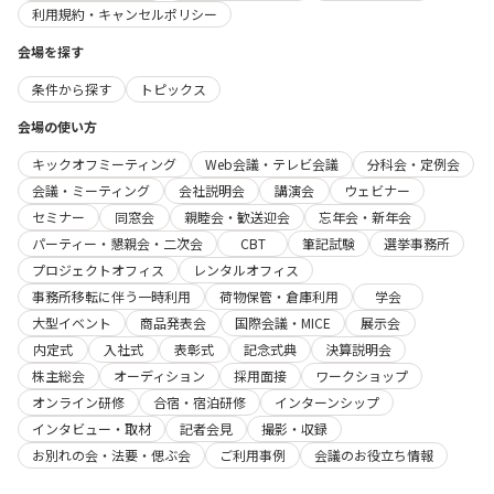
利用規約・キャンセルポリシー
会場を探す
条件から探す
トピックス
会場の使い方
キックオフミーティング
Web会議・テレビ会議
分科会・定例会
会議・ミーティング
会社説明会
講演会
ウェビナー
セミナー
同窓会
親睦会・歓送迎会
忘年会・新年会
パーティー・懇親会・二次会
CBT
筆記試験
選挙事務所
プロジェクトオフィス
レンタルオフィス
事務所移転に伴う一時利用
荷物保管・倉庫利用
学会
大型イベント
商品発表会
国際会議・MICE
展示会
内定式
入社式
表彰式
記念式典
決算説明会
株主総会
オーディション
採用面接
ワークショップ
オンライン研修
合宿・宿泊研修
インターンシップ
インタビュー・取材
記者会見
撮影・収録
お別れの会・法要・偲ぶ会
ご利用事例
会議のお役立ち情報