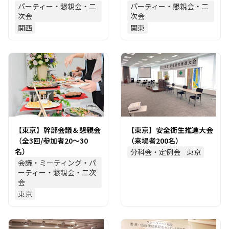
パーティー・懇親会・二
パーティー・懇親会・二
次会
次会
関西
関東
【東京】幹部会議＆懇親会
【東京】安全衛生推進大会
（全3回/参加者20～30
（来場者200名）
名）
分科会・定例会
東京
会議・ミーティング・パ
ーティー・懇親会・二次
会
東京