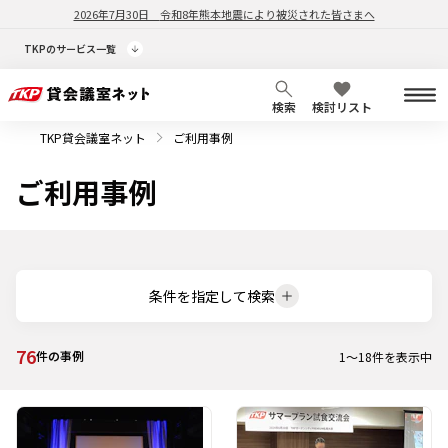
2026年7月30日
令和8年熊本地震により被災された皆さまへ
TKPのサービス一覧
検索
検討リスト
TKP貸会議室ネット
ご利用事例
ご利用事例
条件を指定して検索
76
件の事例
1
～
18
件を表示中