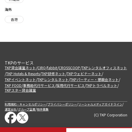
海外
香港
TKPのサービス
/
/
/
/
TKP貸会議室ネット
CIRQ
fabbit
CROSSCOOP
TKPレンタルオフィスネット
/
/
/
/
TKP Hotels & Resorts
TKP研修ネット
TKPウェビナーネット
/
/
/
TKPイベントネット
TKPレンタルネット
TKPパーティー・懇親会ネット
/
/
/
/
TKP FOOD
事務局代行サービス
採用代行サービス
TKPトラベルネット
TKPスター貸会議室
/
/
/
利用規約・キャンセルポリシー
プライバシーポリシー
ソーシャルメディアガイドライン
/
/
運営会社
グループ企業
物件募集
(C) TKP Corporation