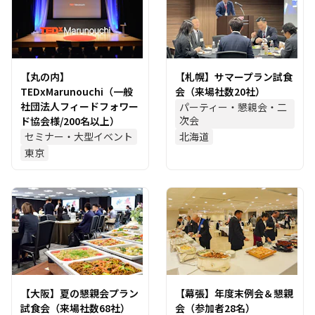
【丸の内】
【札幌】サマープラン試食
TEDxMarunouchi（一般
会（来場社数20社）
社団法人フィードフォワー
パーティー・懇親会・二
次会
ド協会様/200名以上）
セミナー・大型イベント
北海道
東京
【大阪】夏の懇親会プラン
【幕張】年度末例会＆懇親
試食会（来場社数68社）
会（参加者28名）