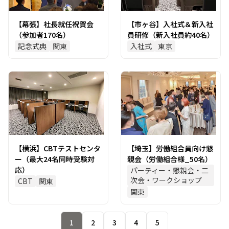
【幕張】社長就任祝賀会
【市ヶ谷】入社式＆新入社
（参加者170名）
員研修（新入社員約40名）
記念式典
関東
入社式
東京
【横浜】CBTテストセンタ
【埼玉】労働組合員向け懇
ー（最大24名同時受験対
親会（労働組合様_50名）
応）
パーティー・懇親会・二
次会・ワークショップ
CBT
関東
関東
1
2
3
4
5