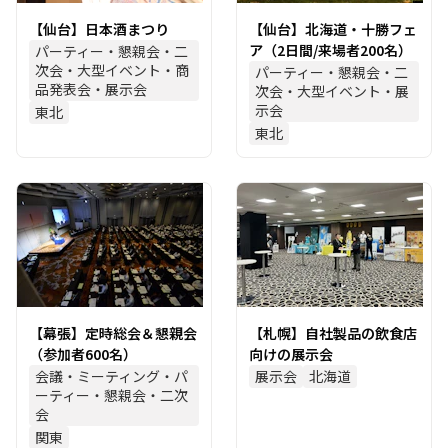
【仙台】日本酒まつり
【仙台】北海道・十勝フェ
ア（2日間/来場者200名）
パーティー・懇親会・二
次会・大型イベント・商
パーティー・懇親会・二
品発表会・展示会
次会・大型イベント・展
示会
東北
東北
【幕張】定時総会＆懇親会
【札幌】自社製品の飲食店
（参加者600名）
向けの展示会
会議・ミーティング・パ
展示会
北海道
ーティー・懇親会・二次
会
関東