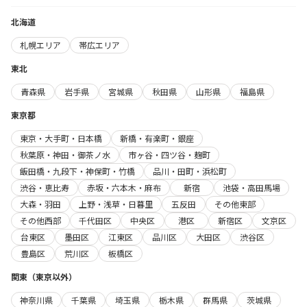
北海道
札幌エリア
帯広エリア
東北
青森県
岩手県
宮城県
秋田県
山形県
福島県
東京都
東京・大手町・日本橋
新橋・有楽町・銀座
秋葉原・神田・御茶ノ水
市ヶ谷・四ツ谷・麹町
飯田橋・九段下・神保町・竹橋
品川・田町・浜松町
渋谷・恵比寿
赤坂・六本木・麻布
新宿
池袋・高田馬場
大森・羽田
上野・浅草・日暮里
五反田
その他東部
その他西部
千代田区
中央区
港区
新宿区
文京区
台東区
墨田区
江東区
品川区
大田区
渋谷区
豊島区
荒川区
板橋区
関東（東京以外）
神奈川県
千葉県
埼玉県
栃木県
群馬県
茨城県