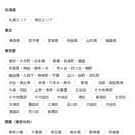
北海道
札幌エリア
帯広エリア
東北
青森県
岩手県
宮城県
秋田県
山形県
福島県
東京都
東京・大手町・日本橋
新橋・有楽町・銀座
秋葉原・神田・御茶ノ水
市ヶ谷・四ツ谷・麹町
飯田橋・九段下・神保町・竹橋
品川・田町・浜松町
渋谷・恵比寿
赤坂・六本木・麻布
新宿
池袋・高田馬場
大森・羽田
上野・浅草・日暮里
五反田
その他東部
その他西部
千代田区
中央区
港区
新宿区
文京区
台東区
墨田区
江東区
品川区
大田区
渋谷区
豊島区
荒川区
板橋区
関東（東京以外）
神奈川県
千葉県
埼玉県
栃木県
群馬県
茨城県