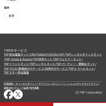
海外
香港
TKPのサービス
/
/
/
/
TKP貸会議室ネット
CIRQ
fabbit
CROSSCOOP
TKPレンタルオフィスネット
/
/
/
/
TKP Hotels & Resorts
TKP研修ネット
TKPウェビナーネット
/
/
/
TKPイベントネット
TKPレンタルネット
TKPパーティー・懇親会ネット
/
/
/
/
TKP FOOD
事務局代行サービス
採用代行サービス
TKPトラベルネット
TKPスター貸会議室
/
/
/
利用規約・キャンセルポリシー
プライバシーポリシー
ソーシャルメディアガイドライン
/
/
運営会社
グループ企業
物件募集
(C) TKP Corporation