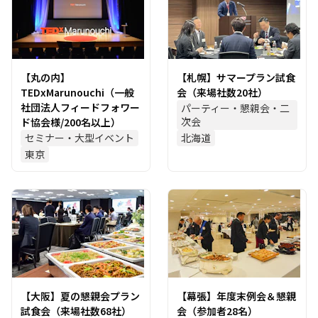
【丸の内】
【札幌】サマープラン試食
TEDxMarunouchi（一般
会（来場社数20社）
社団法人フィードフォワー
パーティー・懇親会・二
次会
ド協会様/200名以上）
セミナー・大型イベント
北海道
東京
【大阪】夏の懇親会プラン
【幕張】年度末例会＆懇親
試食会（来場社数68社）
会（参加者28名）