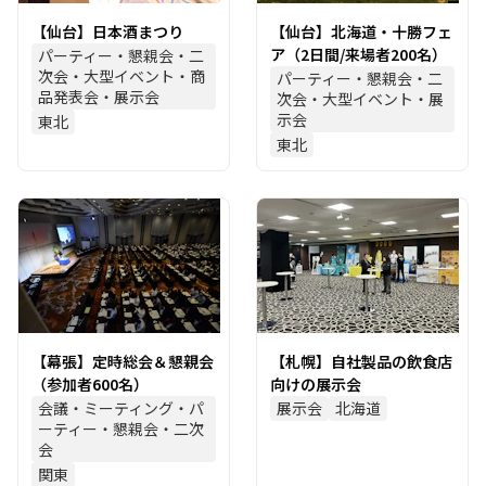
【仙台】日本酒まつり
【仙台】北海道・十勝フェ
ア（2日間/来場者200名）
パーティー・懇親会・二
次会・大型イベント・商
パーティー・懇親会・二
品発表会・展示会
次会・大型イベント・展
示会
東北
東北
【幕張】定時総会＆懇親会
【札幌】自社製品の飲食店
（参加者600名）
向けの展示会
会議・ミーティング・パ
展示会
北海道
ーティー・懇親会・二次
会
関東