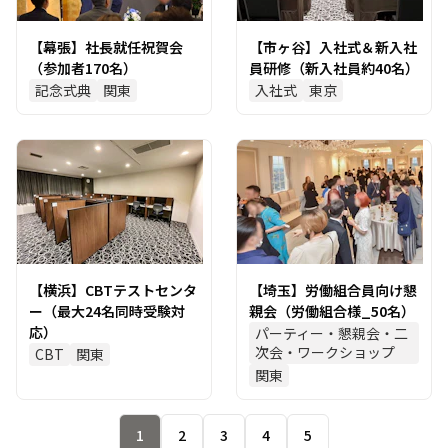
【幕張】社長就任祝賀会
【市ヶ谷】入社式＆新入社
（参加者170名）
員研修（新入社員約40名）
記念式典
関東
入社式
東京
【横浜】CBTテストセンタ
【埼玉】労働組合員向け懇
ー（最大24名同時受験対
親会（労働組合様_50名）
応）
パーティー・懇親会・二
次会・ワークショップ
CBT
関東
関東
1
2
3
4
5