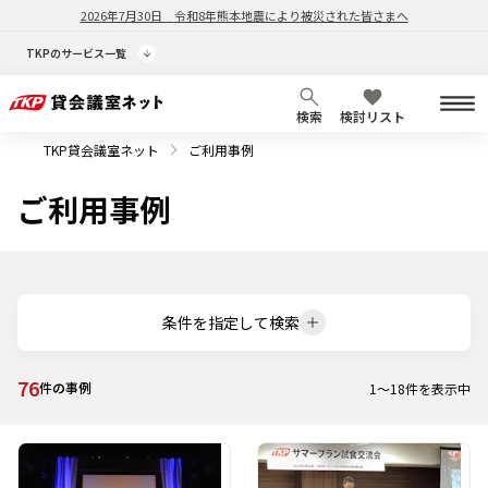
2026年7月30日
令和8年熊本地震により被災された皆さまへ
TKPのサービス一覧
検索
検討リスト
TKP貸会議室ネット
ご利用事例
ご利用事例
条件を指定して検索
76
件の事例
1
～
18
件を表示中