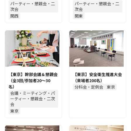
パーティー・懇親会・二
パーティー・懇親会・二
次会
次会
関西
関東
【東京】幹部会議＆懇親会
【東京】安全衛生推進大会
（全3回/参加者20～30
（来場者200名）
名）
分科会・定例会
東京
会議・ミーティング・パ
ーティー・懇親会・二次
会
東京