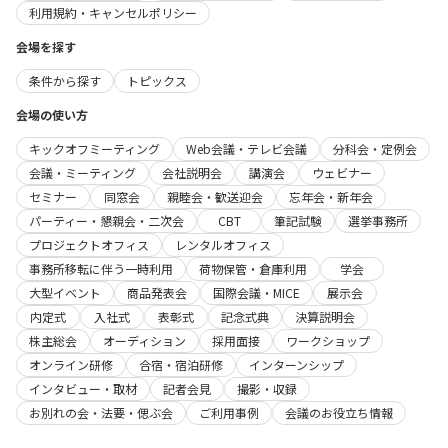
利用規約・キャンセルポリシー
会場を探す
条件から探す
トピックス
会場の使い方
キックオフミーティング
Web会議・テレビ会議
分科会・定例会
会議・ミーティング
会社説明会
講演会
ウェビナー
セミナー
同窓会
親睦会・歓送迎会
忘年会・新年会
パーティー・懇親会・二次会
CBT
筆記試験
選挙事務所
プロジェクトオフィス
レンタルオフィス
事務所移転に伴う一時利用
荷物保管・倉庫利用
学会
大型イベント
商品発表会
国際会議・MICE
展示会
内定式
入社式
表彰式
記念式典
決算説明会
株主総会
オーディション
採用面接
ワークショップ
オンライン研修
合宿・宿泊研修
インターンシップ
インタビュー・取材
記者会見
撮影・収録
お別れの会・法要・偲ぶ会
ご利用事例
会議のお役立ち情報