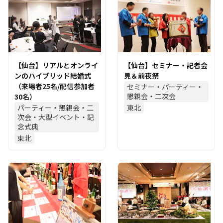
【仙台】リアルとオンライ
【仙台】セミナー・記者会
ンのハイブリッド結婚式
見＆前夜祭
（来場者25名/配信参加者
セミナー・パーティー・
懇親会・二次会
30名）
パーティー・懇親会・二
東北
次会・大型イベント・記
念式典
東北