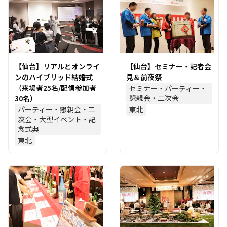
【仙台】リアルとオンライ
【仙台】セミナー・記者会
ンのハイブリッド結婚式
見＆前夜祭
（来場者25名/配信参加者
セミナー・パーティー・
懇親会・二次会
30名）
パーティー・懇親会・二
東北
次会・大型イベント・記
念式典
東北