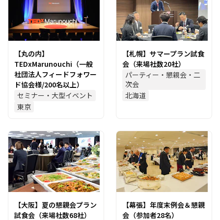
【丸の内】
【札幌】サマープラン試食
TEDxMarunouchi（一般
会（来場社数20社）
社団法人フィードフォワー
パーティー・懇親会・二
次会
ド協会様/200名以上）
セミナー・大型イベント
北海道
東京
【大阪】夏の懇親会プラン
【幕張】年度末例会＆懇親
試食会（来場社数68社）
会（参加者28名）