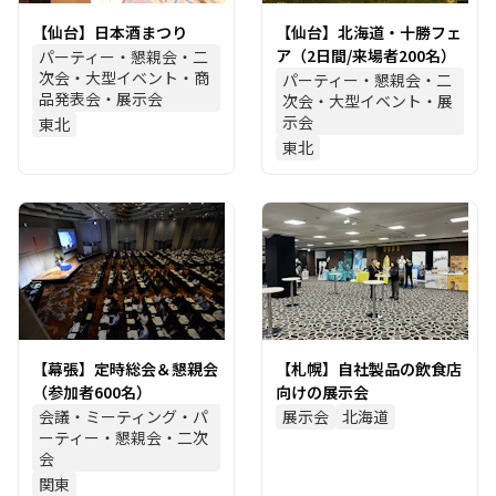
【仙台】日本酒まつり
【仙台】北海道・十勝フェ
ア（2日間/来場者200名）
パーティー・懇親会・二
次会・大型イベント・商
パーティー・懇親会・二
品発表会・展示会
次会・大型イベント・展
示会
東北
東北
【幕張】定時総会＆懇親会
【札幌】自社製品の飲食店
（参加者600名）
向けの展示会
会議・ミーティング・パ
展示会
北海道
ーティー・懇親会・二次
会
関東