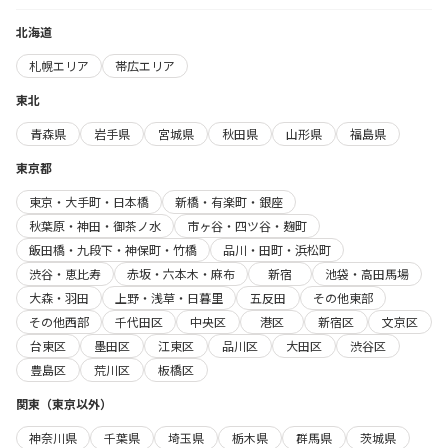
北海道
札幌エリア
帯広エリア
東北
青森県
岩手県
宮城県
秋田県
山形県
福島県
東京都
東京・大手町・日本橋
新橋・有楽町・銀座
秋葉原・神田・御茶ノ水
市ヶ谷・四ツ谷・麹町
飯田橋・九段下・神保町・竹橋
品川・田町・浜松町
渋谷・恵比寿
赤坂・六本木・麻布
新宿
池袋・高田馬場
大森・羽田
上野・浅草・日暮里
五反田
その他東部
その他西部
千代田区
中央区
港区
新宿区
文京区
台東区
墨田区
江東区
品川区
大田区
渋谷区
豊島区
荒川区
板橋区
関東（東京以外）
神奈川県
千葉県
埼玉県
栃木県
群馬県
茨城県