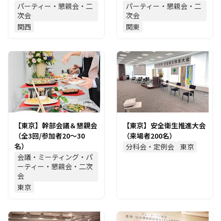
パーティー・懇親会・二
パーティー・懇親会・二
次会
次会
関西
関東
【東京】幹部会議＆懇親会
【東京】安全衛生推進大会
（全3回/参加者20～30
（来場者200名）
名）
分科会・定例会
東京
会議・ミーティング・パ
ーティー・懇親会・二次
会
東京