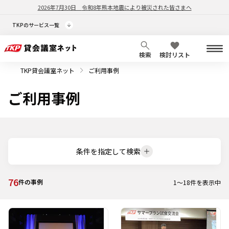
2026年7月30日
令和8年熊本地震により被災された皆さまへ
TKPのサービス一覧
検索
検討リスト
TKP貸会議室ネット
ご利用事例
ご利用事例
条件を指定して検索
76
件の事例
1
～
18
件を表示中