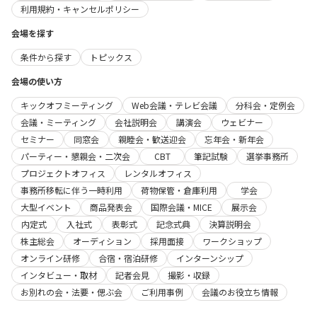
利用規約・キャンセルポリシー
会場を探す
条件から探す
トピックス
会場の使い方
キックオフミーティング
Web会議・テレビ会議
分科会・定例会
会議・ミーティング
会社説明会
講演会
ウェビナー
セミナー
同窓会
親睦会・歓送迎会
忘年会・新年会
パーティー・懇親会・二次会
CBT
筆記試験
選挙事務所
プロジェクトオフィス
レンタルオフィス
事務所移転に伴う一時利用
荷物保管・倉庫利用
学会
大型イベント
商品発表会
国際会議・MICE
展示会
内定式
入社式
表彰式
記念式典
決算説明会
株主総会
オーディション
採用面接
ワークショップ
オンライン研修
合宿・宿泊研修
インターンシップ
インタビュー・取材
記者会見
撮影・収録
お別れの会・法要・偲ぶ会
ご利用事例
会議のお役立ち情報