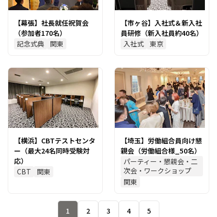
【幕張】社長就任祝賀会
【市ヶ谷】入社式＆新入社
（参加者170名）
員研修（新入社員約40名）
記念式典
関東
入社式
東京
【横浜】CBTテストセンタ
【埼玉】労働組合員向け懇
ー（最大24名同時受験対
親会（労働組合様_50名）
応）
パーティー・懇親会・二
次会・ワークショップ
CBT
関東
関東
1
2
3
4
5