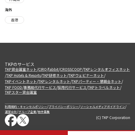
海外
香港
TKPのサービス
/
/
/
/
TKP貸会議室ネット
CIRQ
fabbit
CROSSCOOP
TKPレンタルオフィスネット
/
/
/
/
TKP Hotels & Resorts
TKP研修ネット
TKPウェビナーネット
/
/
/
TKPイベントネット
TKPレンタルネット
TKPパーティー・懇親会ネット
/
/
/
/
TKP FOOD
事務局代行サービス
採用代行サービス
TKPトラベルネット
TKPスター貸会議室
/
/
/
利用規約・キャンセルポリシー
プライバシーポリシー
ソーシャルメディアガイドライン
/
/
運営会社
グループ企業
物件募集
(C) TKP Corporation