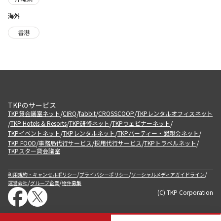
海外
香港
TKPのサービス
/
/
/
/
TKP貸会議室ネット
CIRQ
fabbit
CROSSCOOP
TKPレンタルオフィスネット
/
/
/
/
TKP Hotels & Resorts
TKP研修ネット
TKPウェビナーネット
/
/
/
TKPイベントネット
TKPレンタルネット
TKPパーティー・懇親会ネット
/
/
/
/
TKP FOOD
事務局代行サービス
採用代行サービス
TKPトラベルネット
TKPスター貸会議室
/
/
/
利用規約・キャンセルポリシー
プライバシーポリシー
ソーシャルメディアガイドライン
/
/
運営会社
グループ企業
物件募集
(C) TKP Corporation