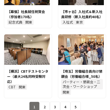
【幕張】社長就任祝賀会
【市ヶ谷】入社式＆新入社
（参加者170名）
員研修（新入社員約40名）
記念式典
関東
入社式
東京
【横浜】CBTテストセンタ
【埼玉】労働組合員向け懇
ー（最大24名同時受験対
親会（労働組合様_50名）
応）
パーティー・懇親会・二
次会・ワークショップ
CBT
関東
関東
1
2
3
4
5