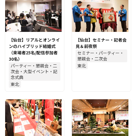
【仙台】リアルとオンライ
【仙台】セミナー・記者会
ンのハイブリッド結婚式
見＆前夜祭
（来場者25名/配信参加者
セミナー・パーティー・
懇親会・二次会
30名）
パーティー・懇親会・二
東北
次会・大型イベント・記
念式典
東北