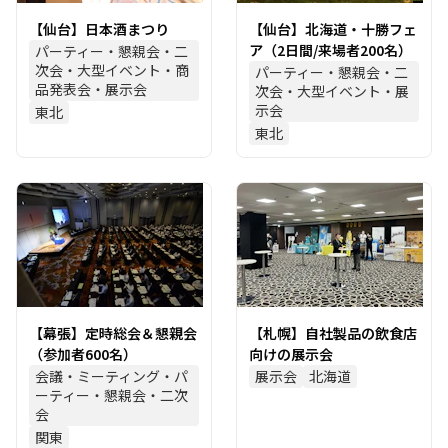
【仙台】日本酒まつり
【仙台】北海道・十勝フェ
ア（2日間/来場者200名）
パーティー・懇親会・二
次会・大型イベント・商
パーティー・懇親会・二
品発表会・展示会
次会・大型イベント・展
示会
東北
東北
【幕張】定時総会＆懇親会
【札幌】自社製品の飲食店
（参加者600名）
向けの展示会
会議・ミーティング・パ
展示会
北海道
ーティー・懇親会・二次
会
関東