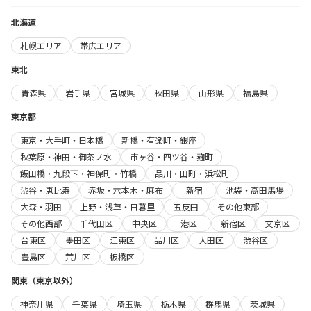
北海道
札幌エリア
帯広エリア
東北
青森県
岩手県
宮城県
秋田県
山形県
福島県
東京都
東京・大手町・日本橋
新橋・有楽町・銀座
秋葉原・神田・御茶ノ水
市ヶ谷・四ツ谷・麹町
飯田橋・九段下・神保町・竹橋
品川・田町・浜松町
渋谷・恵比寿
赤坂・六本木・麻布
新宿
池袋・高田馬場
大森・羽田
上野・浅草・日暮里
五反田
その他東部
その他西部
千代田区
中央区
港区
新宿区
文京区
台東区
墨田区
江東区
品川区
大田区
渋谷区
豊島区
荒川区
板橋区
関東（東京以外）
神奈川県
千葉県
埼玉県
栃木県
群馬県
茨城県