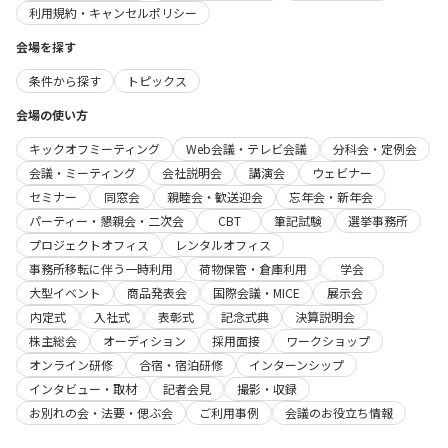
利用規約・キャンセルポリシー
会場を探す
条件から探す
トピックス
会場の使い方
キックオフミーティング
Web会議・テレビ会議
分科会・定例会
会議・ミーティング
会社説明会
講演会
ウェビナー
セミナー
同窓会
親睦会・歓送迎会
忘年会・新年会
パーティー・懇親会・二次会
CBT
筆記試験
選挙事務所
プロジェクトオフィス
レンタルオフィス
事務所移転に伴う一時利用
荷物保管・倉庫利用
学会
大型イベント
商品発表会
国際会議・MICE
展示会
内定式
入社式
表彰式
記念式典
決算説明会
株主総会
オーディション
採用面接
ワークショップ
オンライン研修
合宿・宿泊研修
インターンシップ
インタビュー・取材
記者会見
撮影・収録
お別れの会・法要・偲ぶ会
ご利用事例
会議のお役立ち情報