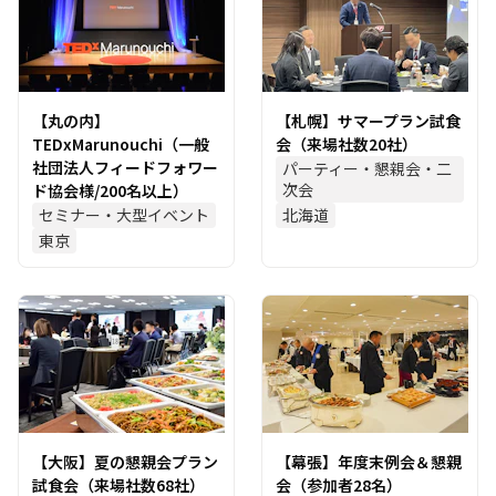
【丸の内】
【札幌】サマープラン試食
TEDxMarunouchi（一般
会（来場社数20社）
社団法人フィードフォワー
パーティー・懇親会・二
次会
ド協会様/200名以上）
セミナー・大型イベント
北海道
東京
【大阪】夏の懇親会プラン
【幕張】年度末例会＆懇親
試食会（来場社数68社）
会（参加者28名）