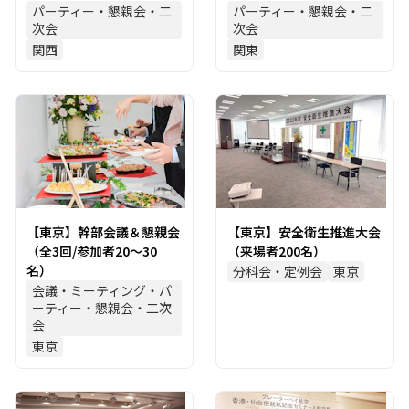
パーティー・懇親会・二
パーティー・懇親会・二
次会
次会
関西
関東
【東京】幹部会議＆懇親会
【東京】安全衛生推進大会
（全3回/参加者20～30
（来場者200名）
名）
分科会・定例会
東京
会議・ミーティング・パ
ーティー・懇親会・二次
会
東京