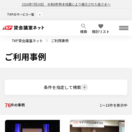
2026年7月30日
令和8年熊本地震により被災された皆さまへ
TKPのサービス一覧
検索
検討リスト
TKP貸会議室ネット
ご利用事例
ご利用事例
条件を指定して検索
76
件の事例
1
～
18
件を表示中