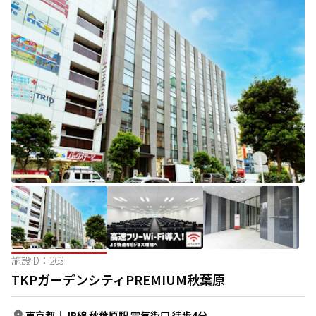
施設ID：
263
TKPガーデンシティPREMIUM秋葉原
東京都
｜
JR線 秋葉原駅 電気街口 徒歩4分