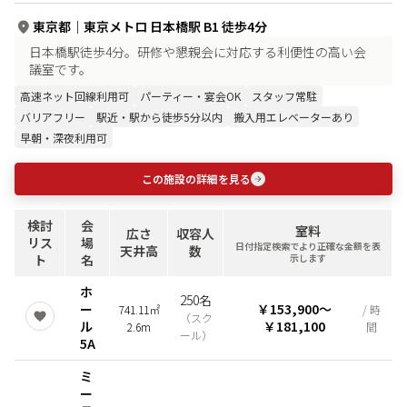
東京都
｜
東京メトロ 日本橋駅 B1 徒歩4分
日本橋駅徒歩4分。研修や懇親会に対応する利便性の高い会
議室です。
高速ネット回線利用可
パーティー・宴会OK
スタッフ常駐
バリアフリー
駅近・駅から徒歩5分以内
搬入用エレベーターあり
早朝・深夜利用可
この施設の詳細を見る
検討
会
室料
広さ
収容人
リス
場
日付指定検索でより正確な金額を表
天井高
数
ト
名
示します
ホ
250名
ー
￥153,900
〜
741.11㎡
/ 時
（
スク
ル
￥181,100
2.6m
間
ール
）
5A
ミ
ー