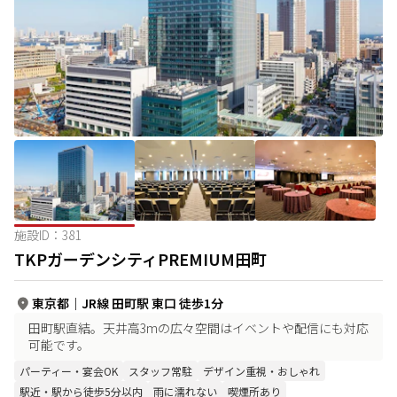
施設ID：
381
TKPガーデンシティPREMIUM田町
東京都
｜
JR線 田町駅 東口 徒歩1分
田町駅直結。天井高3mの広々空間はイベントや配信にも対応
可能です。
パーティー・宴会OK
スタッフ常駐
デザイン重視・おしゃれ
駅近・駅から徒歩5分以内
雨に濡れない
喫煙所あり