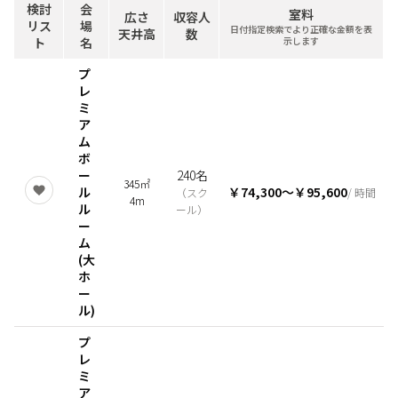
検討
会
室料
広さ
収容人
リス
場
日付指定検索でより正確な金額を表
天井高
数
ト
名
示します
プ
レ
ミ
ア
ム
ボ
ー
240名
345㎡
ル
￥74,300
〜
￥95,600
（
スク
/ 時間
4m
ル
ール
）
ー
ム
(大
ホ
ー
ル)
プ
レ
ミ
ア