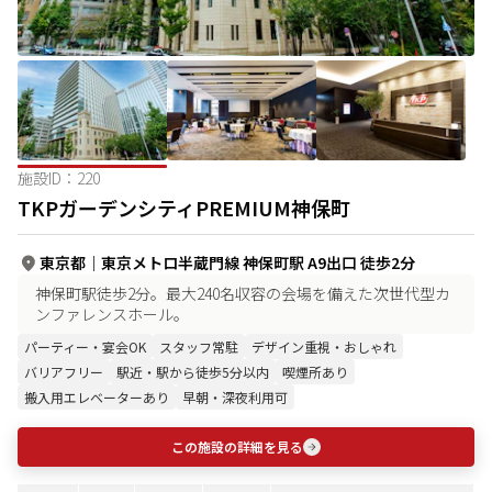
施設ID：
220
TKPガーデンシティPREMIUM神保町
東京都
｜
東京メトロ半蔵門線 神保町駅 A9出口 徒歩2分
神保町駅徒歩2分。最大240名収容の会場を備えた次世代型カ
ンファレンスホール。
パーティー・宴会OK
スタッフ常駐
デザイン重視・おしゃれ
バリアフリー
駅近・駅から徒歩5分以内
喫煙所あり
搬入用エレベーターあり
早朝・深夜利用可
この施設の詳細を見る