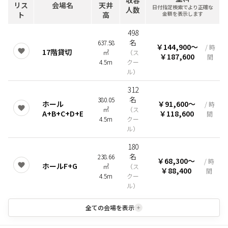
収容
リス
会場名
天井
日付指定検索でより正確な
人数
ト
高
金額を表示します
498
名
637.58
￥144,900
〜
/ 時
17階貸切
㎡
（
ス
￥187,600
間
4.5m
クー
ル
）
312
名
380.05
ホール
￥91,600
〜
/ 時
㎡
（
ス
A+B+C+D+E
￥118,600
間
4.5m
クー
ル
）
180
名
238.66
￥68,300
〜
/ 時
ホールF+G
㎡
（
ス
￥88,400
間
4.5m
クー
ル
）
全ての会場を表示