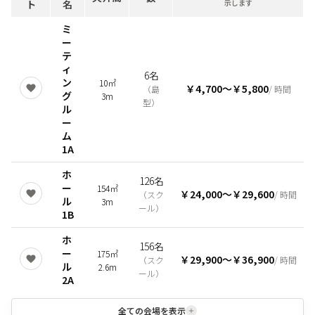
ト
名
示します
ミ
ー
テ
ィ
6名
ン
10㎡
￥4,700
〜
￥5,800
（
島
/ 時間
グ
3m
型
）
ル
ー
ム
1A
ホ
126名
ー
154㎡
￥24,000
〜
￥29,600
（
スク
/ 時間
ル
3m
ール
）
1B
ホ
156名
ー
175㎡
￥29,900
〜
￥36,900
（
スク
/ 時間
ル
2.6m
ール
）
2A
全ての会場を表示