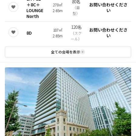
80名
＋8C＋
お問い合わせくださ
270㎡
（
島
LOUNGE
い
2.65m
型
）
North
120名
お問い合わせくださ
187㎡
8D
（
スク
い
2.65m
ール
）
全ての会場を表示