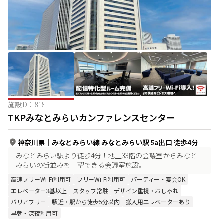
施設ID：
818
TKPみなとみらいカンファレンスセンター
神奈川県
｜
みなとみらい線 みなとみらい駅 5a出口 徒歩4分
みなとみらい駅より徒歩4分！地上33階の会議室からみなと
みらいの街並みを一望できる会議室施設。
高速フリーWi-Fi利用可
フリーWi-Fi利用可
パーティー・宴会OK
エレベーター3基以上
スタッフ常駐
デザイン重視・おしゃれ
バリアフリー
駅近・駅から徒歩5分以内
搬入用エレベーターあり
早朝・深夜利用可