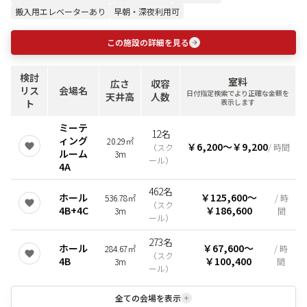
搬入用エレベーターあり
早朝・深夜利用可
この施設の詳細を見る
検討
室料
広さ
収容
リス
会場名
日付指定検索でより正確な金額を
天井高
人数
ト
表示します
ミーテ
12名
ィング
20.29㎡
￥6,200
〜
￥9,200
（
スク
/ 時間
ルーム
3m
ール
）
4A
462名
ホール
￥125,600
〜
536.78㎡
/ 時
（
スク
4B+4C
￥186,600
3m
間
ール
）
273名
ホール
￥67,600
〜
284.67㎡
/ 時
（
スク
4B
￥100,400
3m
間
ール
）
全ての会場を表示