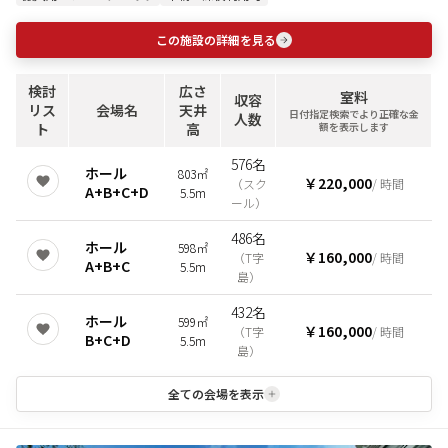
この施設の詳細を見る
検討
広さ
室料
収容
リス
会場名
天井
日付指定検索でより正確な金
人数
ト
高
額を表示します
576名
ホール
803㎡
￥220,000
（
スク
/ 時間
A+B+C+D
5.5m
ール
）
486名
ホール
598㎡
￥160,000
（
T字
/ 時間
A+B+C
5.5m
島
）
432名
ホール
599㎡
￥160,000
（
T字
/ 時間
B+C+D
5.5m
島
）
全ての会場を表示