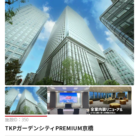
施設ID：
350
TKPガーデンシティPREMIUM京橋