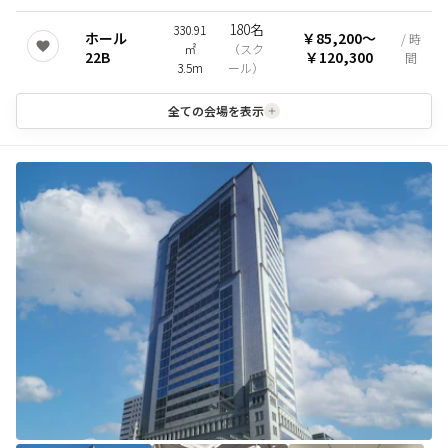
180名
330.91
ホール
￥85,200
〜
/ 時
㎡
（
スク
22B
￥120,300
間
3.5m
ール
）
全ての会場を表示