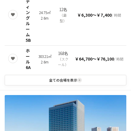
テ
ィ
12名
ン
24.75㎡
￥6,300
〜
￥7,400
（
島
/ 時間
グ
2.6m
型
）
ル
ー
ム
5B
ホ
168名
ー
303.21㎡
￥64,700
〜
￥76,100
（
スク
/ 時間
ル
2.6m
ール
）
6A
全ての会場を表示