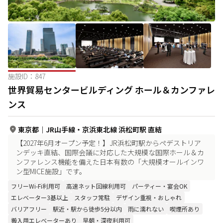
施設ID：
847
世界貿易センタービルディング ホール＆カンファレ
ンス
東京都
｜
JR山手線・京浜東北線 浜松町駅 直結
【2027年6月オープン予定！】JR浜松町駅からペデストリア
ンデッキ直結、国際会議に対応した大規模な国際ホール＆カ
ンファレンス機能を備えた日本有数の「大規模オールインワ
ン型MICE施設」です。
フリーWi-Fi利用可
高速ネット回線利用可
パーティー・宴会OK
エレベーター3基以上
スタッフ常駐
デザイン重視・おしゃれ
バリアフリー
駅近・駅から徒歩5分以内
雨に濡れない
喫煙所あり
搬入用エレベーターあり
早朝・深夜利用可