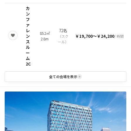
カ
ン
フ
ァ
レ
72名
85.2㎡
ン
￥19,700
〜
￥24,200
（
スク
/ 時間
2.8m
ス
ール
）
ル
ー
ム
2C
全ての会場を表示