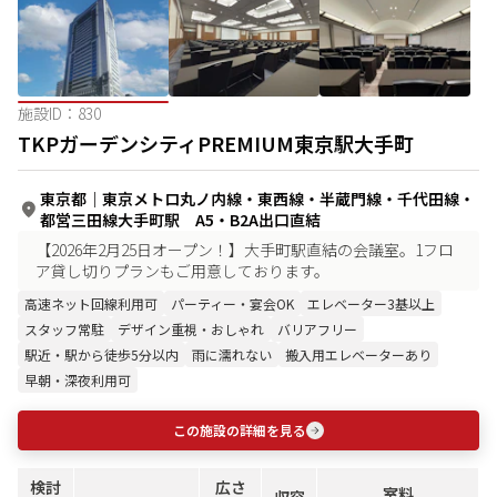
施設ID：
830
TKPガーデンシティPREMIUM東京駅大手町
東京都
｜
東京メトロ丸ノ内線・東西線・半蔵門線・千代田線・
都営三田線大手町駅 A5・B2A出口直結
【2026年2月25日オープン！】大手町駅直結の会議室。1フロ
ア貸し切りプランもご用意しております。
高速ネット回線利用可
パーティー・宴会OK
エレベーター3基以上
スタッフ常駐
デザイン重視・おしゃれ
バリアフリー
駅近・駅から徒歩5分以内
雨に濡れない
搬入用エレベーターあり
早朝・深夜利用可
この施設の詳細を見る
検討
広さ
室料