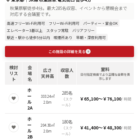
秋葉原駅徒歩4分。最大285名収容、イベントから懇親会まで
対応する会議室です。
高速フリーWi-Fi利用可
フリーWi-Fi利用可
パーティー・宴会OK
エレベーター3基以上
スタッフ常駐
バリアフリー
駅近・駅から徒歩5分以内
喫煙所あり
早朝・深夜利用可
この施設の詳細を見る
検討
会
室料
広さ
収容人
リス
場
日付指定検索でより正確な金額を表
天井高
数
ト
名
示します
ホ
285名
ー
333.24㎡
￥65,100
〜
￥76,100
（
スク
/ 時間
ル
2.8m
ール
）
2A
ホ
180名
ー
204.38㎡
￥41,400
〜
￥48,300
（
スク
/ 時間
ル
2.8m
ール
）
2B