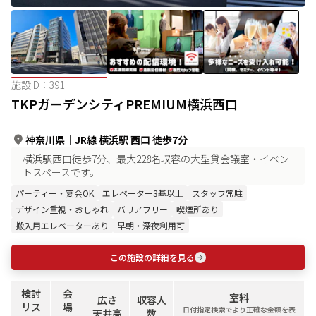
施設ID：
391
TKPガーデンシティPREMIUM横浜西口
神奈川県
｜
JR線 横浜駅 西口 徒歩7分
横浜駅西口徒歩7分、最大228名収容の大型貸会議室・イベン
トスペースです。
パーティー・宴会OK
エレベーター3基以上
スタッフ常駐
デザイン重視・おしゃれ
バリアフリー
喫煙所あり
搬入用エレベーターあり
早朝・深夜利用可
この施設の詳細を見る
検討
会
室料
広さ
収容人
リス
場
日付指定検索でより正確な金額を表
天井高
数