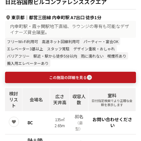
日比谷国際ビルコンファレンススクエア
東京都
｜
都営三田線 内幸町駅 A7出口 徒歩1分
内幸町駅・霞ヶ関駅地下直結、ラウンジの専有も可能なデザ
イナーズ貸会議室。
フリーWi-Fi利用可
高速ネット回線利用可
パーティー・宴会OK
エレベーター3基以上
スタッフ常駐
デザイン重視・おしゃれ
バリアフリー
駅近・駅から徒歩5分以内
雨に濡れない
喫煙所あり
搬入用エレベーターあり
この施設の詳細を見る
検討
室料
広さ
収容人
リス
会場名
日付指定検索でより正確な金
天井高
数
ト
額を表示します
80名
お問い合わせくださ
135㎡
8C
（
島
い
2.65m
型
）
8A＋8B