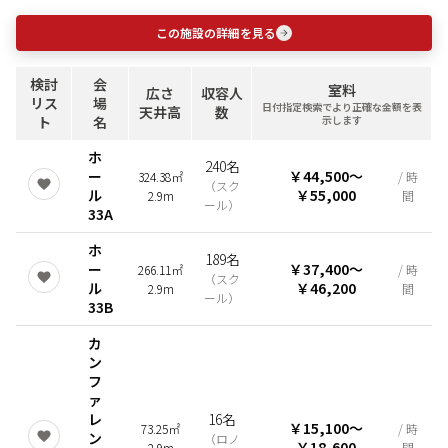
この施設の詳細を見る
検討
会
室料
広さ
収容人
リス
場
日付指定検索でより正確な金額を表
天井高
数
ト
名
示します
ホ
240名
ー
￥44,500
〜
324.38㎡
/ 時
（
スク
ル
￥55,000
2.9m
間
ール
）
33A
ホ
189名
ー
￥37,400
〜
266.11㎡
/ 時
（
スク
ル
￥46,200
2.9m
間
ール
）
33B
カ
ン
フ
ァ
レ
16名
￥15,100
〜
73.25㎡
/ 時
ン
（
ロノ
￥18,600
2.9m
間