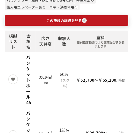
バリアフリー
駅近・駅から徒歩5分以内
喫煙所あり
搬入用エレベーターあり
早朝・深夜利用可
この施設の詳細を見る
検討
会
室料
広さ
収容人
リス
場
日付指定検索でより正確な金額を表
天井高
数
ト
名
示します
バ
ン
ケ
ッ
80名
305.94㎡
ト
￥52,700
〜
￥65,200
（
スク
/ 時間
3m
ホ
ール
）
ー
ル
4A
バ
ン
ケ
ッ
128名
￥96,700
〜
500.13㎡
/ 時