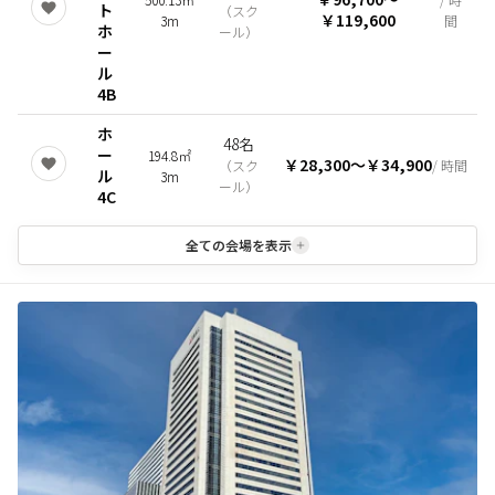
ト
（
スク
￥119,600
3m
間
ホ
ール
）
ー
ル
4B
ホ
48名
ー
194.8㎡
￥28,300
〜
￥34,900
（
スク
/ 時間
ル
3m
ール
）
4C
全ての会場を表示