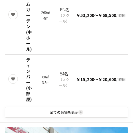
ム
ガ
192名
260㎡
ー
￥53,200
〜
￥68,500
（
スク
/ 時間
4m
デ
ール
）
ン
(中
ホ
ー
ル)
テ
ィ
ン
54名
バ
60㎡
￥15,200
〜
￥20,600
（
スク
/ 時間
ー
3.5m
ール
）
(小
部
屋)
全ての会場を表示