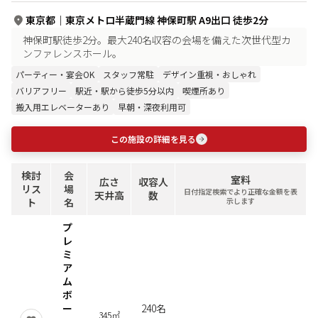
東京都
｜
東京メトロ半蔵門線 神保町駅 A9出口 徒歩2分
神保町駅徒歩2分。最大240名収容の会場を備えた次世代型カ
ンファレンスホール。
パーティー・宴会OK
スタッフ常駐
デザイン重視・おしゃれ
バリアフリー
駅近・駅から徒歩5分以内
喫煙所あり
搬入用エレベーターあり
早朝・深夜利用可
この施設の詳細を見る
検討
会
室料
広さ
収容人
リス
場
日付指定検索でより正確な金額を表
天井高
数
ト
名
示します
プ
レ
ミ
ア
ム
ボ
ー
240名
345㎡