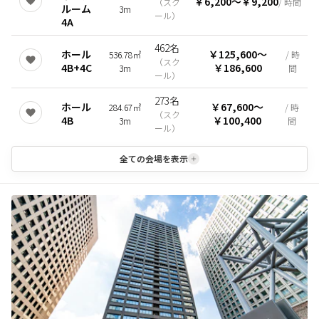
￥6,200
〜
￥9,200
（
スク
/ 時間
ルーム
3m
ール
）
4A
462名
ホール
￥125,600
〜
536.78㎡
/ 時
（
スク
4B+4C
￥186,600
3m
間
ール
）
273名
ホール
￥67,600
〜
284.67㎡
/ 時
（
スク
4B
￥100,400
3m
間
ール
）
全ての会場を表示