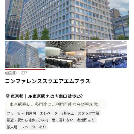
施設ID：
837
コンファレンススクエアエムプラス
東京都
｜
JR東京駅 丸の内南口 徒歩2分
東京駅直結、多用途にご利用可能な会議室施設。
フリーWi-Fi利用可
エレベーター3基以上
スタッフ常駐
駅近・駅から徒歩5分以内
雨に濡れない
喫煙所あり
搬入用エレベーターあり