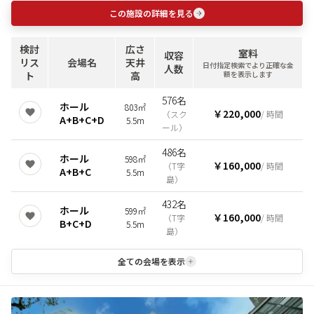
この施設の詳細を見る
検討
広さ
室料
収容
リス
会場名
天井
日付指定検索でより正確な金
人数
ト
高
額を表示します
576名
ホール
803㎡
￥220,000
（
スク
/ 時間
A+B+C+D
5.5m
ール
）
486名
ホール
598㎡
￥160,000
（
T字
/ 時間
A+B+C
5.5m
島
）
432名
ホール
599㎡
￥160,000
（
T字
/ 時間
B+C+D
5.5m
島
）
全ての会場を表示