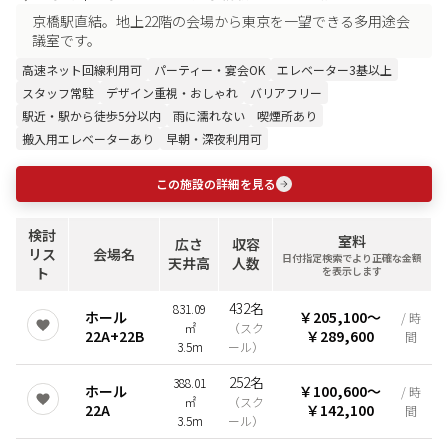
京橋駅直結。地上22階の会場から東京を一望できる多用途会
議室です。
高速ネット回線利用可
パーティー・宴会OK
エレベーター3基以上
スタッフ常駐
デザイン重視・おしゃれ
バリアフリー
駅近・駅から徒歩5分以内
雨に濡れない
喫煙所あり
搬入用エレベーターあり
早朝・深夜利用可
この施設の詳細を見る
検討
室料
広さ
収容
リス
会場名
日付指定検索でより正確な金額
天井高
人数
ト
を表示します
432名
831.09
ホール
￥205,100
〜
/ 時
㎡
（
スク
22A+22B
￥289,600
間
3.5m
ール
）
252名
388.01
ホール
￥100,600
〜
/ 時
㎡
（
スク
22A
￥142,100
間
3.5m
ール
）