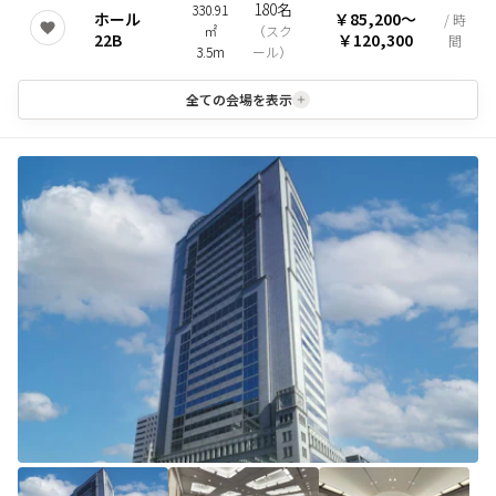
180名
330.91
ホール
￥85,200
〜
/ 時
㎡
（
スク
22B
￥120,300
間
3.5m
ール
）
全ての会場を表示