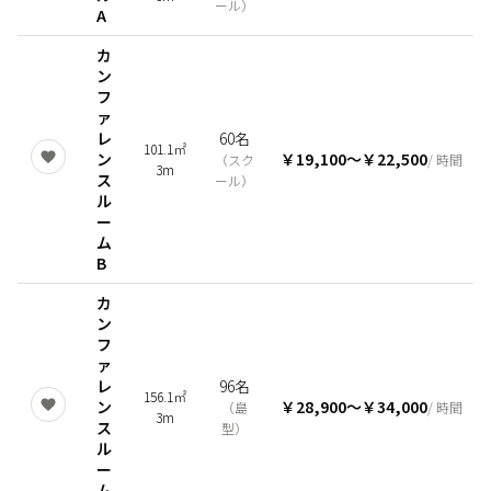
ール
）
A
カ
ン
フ
ァ
レ
60名
101.1㎡
ン
￥19,100
〜
￥22,500
（
スク
/ 時間
3m
ス
ール
）
ル
ー
ム
B
カ
ン
フ
ァ
レ
96名
156.1㎡
ン
￥28,900
〜
￥34,000
（
島
/ 時間
3m
ス
型
）
ル
ー
ム