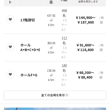
ト
高
金額を表示します
498
名
637.58
￥144,900
〜
/ 時
17階貸切
㎡
（
ス
￥187,600
間
4.5m
クー
ル
）
312
名
380.05
ホール
￥91,600
〜
/ 時
㎡
（
ス
A+B+C+D+E
￥118,600
間
4.5m
クー
ル
）
180
名
238.66
￥68,300
〜
/ 時
ホールF+G
㎡
（
ス
￥88,400
間
4.5m
クー
ル
）
全ての会場を表示