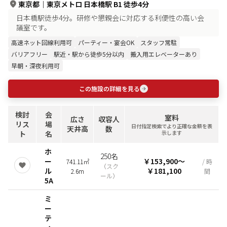
東京都
｜
東京メトロ 日本橋駅 B1 徒歩4分
日本橋駅徒歩4分。研修や懇親会に対応する利便性の高い会
議室です。
高速ネット回線利用可
パーティー・宴会OK
スタッフ常駐
バリアフリー
駅近・駅から徒歩5分以内
搬入用エレベーターあり
早朝・深夜利用可
この施設の詳細を見る
検討
会
室料
広さ
収容人
リス
場
日付指定検索でより正確な金額を表
天井高
数
ト
名
示します
ホ
250名
ー
￥153,900
〜
741.11㎡
/ 時
（
スク
ル
￥181,100
2.6m
間
ール
）
5A
ミ
ー
テ