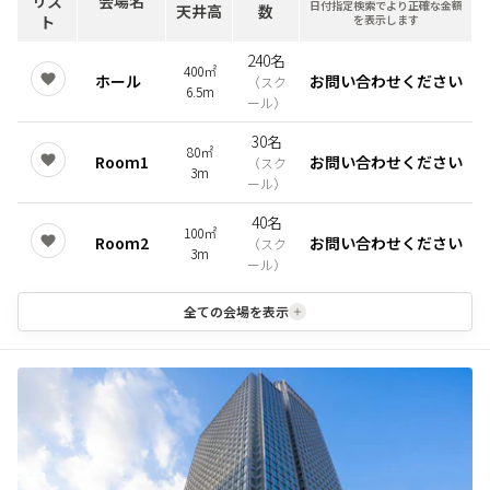
リス
会場名
日付指定検索でより正確な金額
天井高
数
ト
を表示します
240名
400㎡
ホール
お問い合わせください
（
スク
6.5m
ール
）
30名
80㎡
Room1
お問い合わせください
（
スク
3m
ール
）
40名
100㎡
Room2
お問い合わせください
（
スク
3m
ール
）
全ての会場を表示