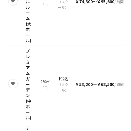
ル
￥74,300
〜
￥95,600
（
スク
/ 時間
4m
ル
ール
）
ー
ム
(大
ホ
ー
ル)
プ
レ
ミ
ア
ム
ガ
192名
260㎡
ー
￥53,200
〜
￥68,500
（
スク
/ 時間
4m
デ
ール
）
ン
(中
ホ
ー
ル)
テ