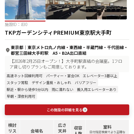
施設ID：
830
TKPガーデンシティPREMIUM東京駅大手町
東京都
｜
東京メトロ丸ノ内線・東西線・半蔵門線・千代田線・
都営三田線大手町駅 A5・B2A出口直結
【2026年2月25日オープン！】大手町駅直結の会議室。1フロ
ア貸し切りプランもご用意しております。
高速ネット回線利用可
パーティー・宴会OK
エレベーター3基以上
スタッフ常駐
デザイン重視・おしゃれ
バリアフリー
駅近・駅から徒歩5分以内
雨に濡れない
搬入用エレベーターあり
早朝・深夜利用可
この施設の詳細を見る
検討
広さ
室料
収容
リス
会場名
天井
日付指定検索でより正確な
人数