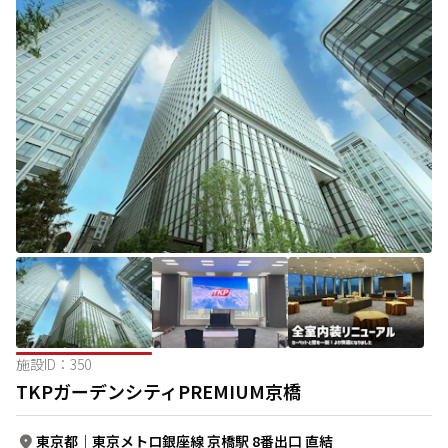
施設ID：
350
TKPガーデンシティPREMIUM京橋
東京都
｜
東京メトロ銀座線 京橋駅 8番出口 直結