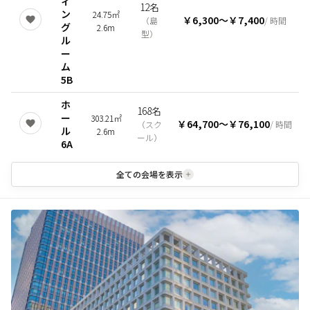
ィ
12名
ン
24.75㎡
￥6,300
〜
￥7,400
（
島
/ 時間
グ
2.6m
型
）
ル
ー
ム
5B
ホ
168名
ー
303.21㎡
￥64,700
〜
￥76,100
（
スク
/ 時間
ル
2.6m
ール
）
6A
全ての会場を表示