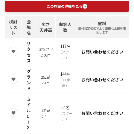
この施設の詳細を見る
検討
会
室料
広さ
収容人
リス
場
日付指定検索でより正確な金額を表
天井高
数
ト
名
示します
サ
117名
ク
375.67㎡
お問い合わせください
（
スクー
セ
2.68m
ル
）
ス
グ
144名
ラ
252㎡
お問い合わせください
（
T字
ン
2.4m
島
）
ド
ミ
ド
54名
ル
139㎡
お問い合わせください
（
スクー
1
2.4m
ル
）
＋
2