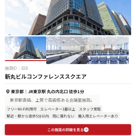
施設ID：
838
新丸ビルコンファレンススクエア
東京都
｜
JR東京駅 丸の内北口 徒歩1分
東京駅直結、上質で高級感ある会議室施設。
フリーWi-Fi利用可
エレベーター3基以上
スタッフ常駐
駅近・駅から徒歩5分以内
雨に濡れない
搬入用エレベーターあり
この施設の詳細を見る