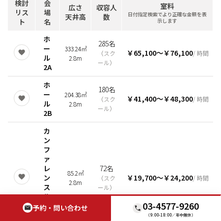
検討
会
室料
広さ
収容人
リス
場
日付指定検索でより正確な金額を表
天井高
数
ト
名
示します
ホ
285名
ー
333.24㎡
￥65,100
〜
￥76,100
（
スク
/ 時間
ル
2.8m
ール
）
2A
ホ
180名
ー
204.38㎡
￥41,400
〜
￥48,300
（
スク
/ 時間
ル
2.8m
ール
）
2B
カ
ン
フ
ァ
レ
72名
85.2㎡
ン
￥19,700
〜
￥24,200
（
スク
/ 時間
2.8m
ス
ール
）
ル
03-4577-9260
ー
予約・問い合わせ
ム
（9:00-18:00／年中無休）