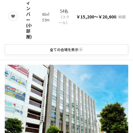
ィ
ン
54名
バ
60㎡
￥15,200
〜
￥20,600
（
スク
/ 時間
ー
3.5m
ール
）
(小
部
屋)
全ての会場を表示