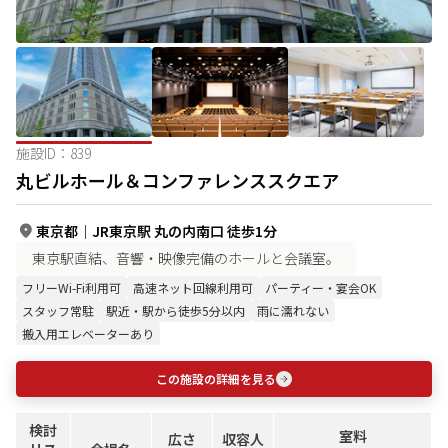
施設ID：
839
丸ビルホール＆コンファレンススクエア
東京都
｜
JR東京駅 丸の内南口 徒歩1分
東京駅直結、音響・映像完備のホールと会議室。
フリーWi-Fi利用可
高速ネット回線利用可
パーティー・宴会OK
スタッフ常駐
駅近・駅から徒歩5分以内
雨に濡れない
搬入用エレベーターあり
この施設の詳細を見る
検討
室料
広さ
収容人