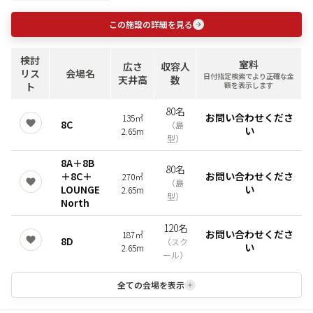
この施設の詳細を見る
検討
室料
広さ
収容人
リス
会場名
日付指定検索でより正確な金
天井高
数
ト
額を表示します
80名
お問い合わせくださ
135㎡
8C
（
島
い
2.65m
型
）
8A＋8B
80名
＋8C＋
お問い合わせくださ
270㎡
（
島
LOUNGE
い
2.65m
型
）
North
120名
お問い合わせくださ
187㎡
8D
（
スク
い
2.65m
ール
）
全ての会場を表示