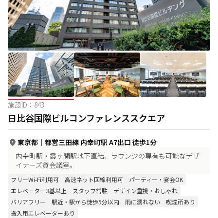
施設ID：
843
日比谷国際ビルコンファレンススクエア
東京都
｜
都営三田線 内幸町駅 A7出口 徒歩1分
内幸町駅・霞ヶ関駅地下直結、ラウンジの専有も可能なデザ
イナーズ貸会議室。
フリーWi-Fi利用可
高速ネット回線利用可
パーティー・宴会OK
エレベーター3基以上
スタッフ常駐
デザイン重視・おしゃれ
バリアフリー
駅近・駅から徒歩5分以内
雨に濡れない
喫煙所あり
搬入用エレベーターあり