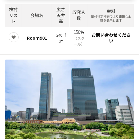
検討
広さ
室料
収容人
リス
会場名
天井
日付指定検索でより正確な金
数
ト
高
額を表示します
150名
お問い合わせくださ
240㎡
Room901
（
スク
い
3m
ール
）