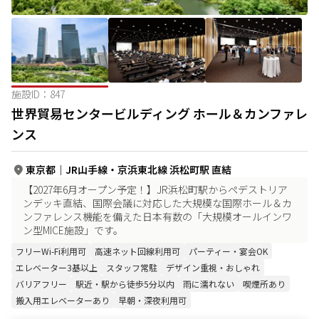
施設ID：
847
世界貿易センタービルディング ホール＆カンファレ
ンス
東京都
｜
JR山手線・京浜東北線 浜松町駅 直結
【2027年6月オープン予定！】JR浜松町駅からペデストリア
ンデッキ直結、国際会議に対応した大規模な国際ホール＆カ
ンファレンス機能を備えた日本有数の「大規模オールインワ
ン型MICE施設」です。
フリーWi-Fi利用可
高速ネット回線利用可
パーティー・宴会OK
エレベーター3基以上
スタッフ常駐
デザイン重視・おしゃれ
バリアフリー
駅近・駅から徒歩5分以内
雨に濡れない
喫煙所あり
搬入用エレベーターあり
早朝・深夜利用可