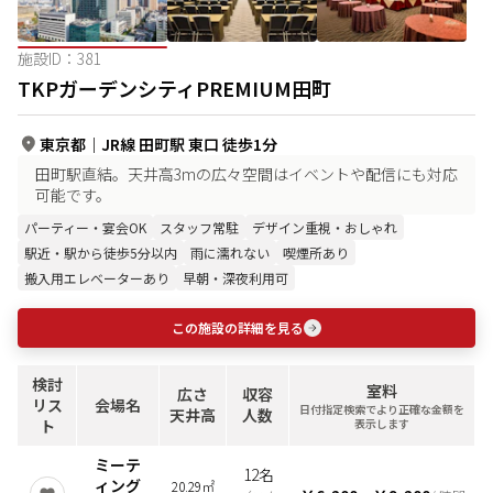
施設ID：
381
TKPガーデンシティPREMIUM田町
東京都
｜
JR線 田町駅 東口 徒歩1分
田町駅直結。天井高3mの広々空間はイベントや配信にも対応
可能です。
パーティー・宴会OK
スタッフ常駐
デザイン重視・おしゃれ
駅近・駅から徒歩5分以内
雨に濡れない
喫煙所あり
搬入用エレベーターあり
早朝・深夜利用可
この施設の詳細を見る
検討
室料
広さ
収容
リス
会場名
日付指定検索でより正確な金額を
天井高
人数
ト
表示します
ミーテ
12名
ィング
20.29㎡