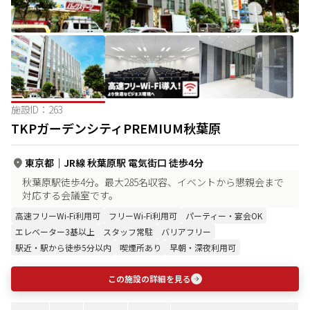
施設ID：
263
TKPガーデンシティPREMIUM秋葉原
東京都
｜
JR線 秋葉原駅 電気街口 徒歩4分
秋葉原駅徒歩4分。最大285名収容、イベントから懇親会まで
対応する会議室です。
高速フリーWi-Fi利用可
フリーWi-Fi利用可
パーティー・宴会OK
エレベーター3基以上
スタッフ常駐
バリアフリー
駅近・駅から徒歩5分以内
喫煙所あり
早朝・深夜利用可
この施設の詳細を見る