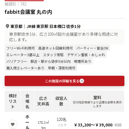
施設ID：
782
fabbit会議室 丸の内
東京都
｜
JR線 東京駅 日本橋口 徒歩1分
東京駅徒歩1分、広さ100㎡超の会議室があり多様な用途に対
応します。
フリーWi-Fi利用可
高速ネット回線利用可
パーティー・宴会OK
エレベーター3基以上
スタッフ常駐
デザイン重視・おしゃれ
バリアフリー
駅近・駅から徒歩5分以内
喫煙所あり
搬入用エレベーターあり
早朝・深夜利用可
この施設の詳細を見る
検討
会
室料
広さ
収容人
リス
場
日付指定検索でより正確な金額を表示
天井高
数
ト
名
します
ホ
120名
ー
178.2㎡
￥33,200
〜
￥39,000
（
スク
/ 時間
ル
3m