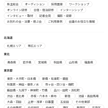
株主総会
オーディション
採用面接
ワークショップ
オンライン研修
合宿・宿泊研修
インターンシップ
インタビュー・取材
記者会見
撮影・収録
お別れの会・法要・偲ぶ会
ご利用事例
会議のお役立ち情報
北海道
札幌エリア
帯広エリア
東北
青森県
岩手県
宮城県
秋田県
山形県
福島県
東京都
東京・大手町・日本橋
新橋・有楽町・銀座
秋葉原・神田・御茶ノ水
市ヶ谷・四ツ谷・麹町
飯田橋・九段下・神保町・竹橋
品川・田町・浜松町
渋谷・恵比寿
赤坂・六本木・麻布
新宿
池袋・高田馬場
大森・羽田
上野・浅草・日暮里
五反田
その他東部
その他西部
千代田区
中央区
港区
新宿区
文京区