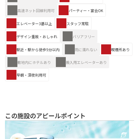
高速ネット回線利用可
パーティー・宴会OK
エレベーター3基以上
スタッフ常駐
デザイン重視・おしゃれ
バリアフリー
駅近・駅から徒歩5分以内
雨に濡れない
喫煙所あり
敷地内にホテルあり
搬入用エレベーターあり
早朝・深夜利用可
この施設のアピールポイント