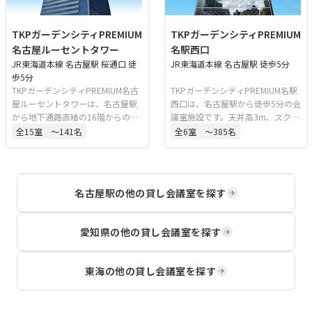
TKPガーデンシティPREMIUM
TKPガーデンシティPREMIUM
名古屋ルーセントタワー
名駅西口
JR東海道本線 名古屋駅 桜通口 徒
JR東海道本線 名古屋駅 徒歩5分
歩5分
TKPガーデンシティPREMIUM名古
TKPガーデンシティPREMIUM名駅
屋ルーセントタワーは、名古屋駅
西口は、名古屋駅から徒歩5分の会
から地下通路直結の16階からの眺
議室施設です。天井高3m、スクー
望も良好な会議室施設です。スク
ル形式で最大300名収容可能な大
全
15
室
〜141名
全
6
室
〜385名
ール形式で最大204名収容可能な
規模会場を備え、セミナーや講演
会場を備え、TV会議、ウェビナ
会、各種イベントに対応していま
ー、ライブ配信、研修、セミナ
す。経験豊富なスタッフが運営を
ー、パーティーなど多様な用途に
サポートし、招待を伴う催事にも
名古屋駅
の他の貸し会議室を探す
対応しています。WEB配信に特化
利用可能です。※当施設は名鉄イ
したコンセプトルームや安定した
ン名古屋新幹線口とは別入口で
インターネット環境も整っていま
す。
愛知県
の他の貸し会議室を探す
す。
東海
の他の貸し会議室を探す