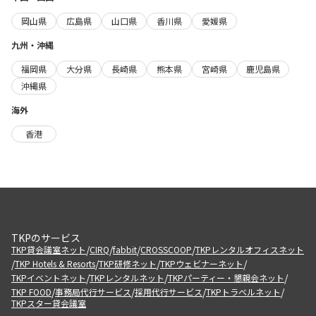
岡山県
広島県
山口県
香川県
愛媛県
九州・沖縄
福岡県
大分県
長崎県
熊本県
宮崎県
鹿児島県
沖縄県
海外
香港
TKPのサービス
/
/
/
/
TKP貸会議室ネット
CIRQ
fabbit
CROSSCOOP
TKPレンタルオフィスネット
/
/
/
/
TKP Hotels & Resorts
TKP研修ネット
TKPウェビナーネット
/
/
/
TKPイベントネット
TKPレンタルネット
TKPパーティー・懇親会ネット
/
/
/
/
TKP FOOD
事務局代行サービス
採用代行サービス
TKPトラベルネット
TKPスター貸会議室