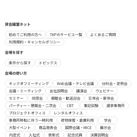
貸会議室ネット
初めてご利用の方へ
TKPのサービス一覧
よくあるご質問
利用規約・キャンセルポリシー
会場を探す
条件から探す
トピックス
会場の使い方
キックオフミーティング
Web会議・テレビ会議
分科会・定例会
会議・ミーティング
会社説明会
講演会
ウェビナー
セミナー
同窓会
親睦会・歓送迎会
忘年会・新年会
パーティー・懇親会・二次会
CBT
筆記試験
選挙事務所
プロジェクトオフィス
レンタルオフィス
事務所移転に伴う一時利用
荷物保管・倉庫利用
学会
大型イベント
商品発表会
国際会議・MICE
展示会
内定式
入社式
表彰式
記念式典
決算説明会