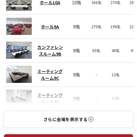
ホール10A
10階
366名
270名
29
ホール9A
9階
270名
198名
22
カンファレン
9階
60名
48名
45
スルーム9B
ミーティング
9階
-
12名
-
ルーム9C
ミーティング
9階
-
12名
-
ルーム9D
さらに会場を表示する