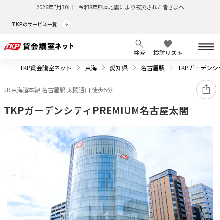
2026年7月30日
令和8年熊本地震により被災された皆さまへ
TKPのサービス一覧
検索
検討リスト
TKP貸会議室ネット
東海
愛知県
名古屋駅
TKPガーデンシ
JR東海道本線 名古屋駅 太閤通口 徒歩5分
TKPガーデンシティPREMIUM名古屋太閤