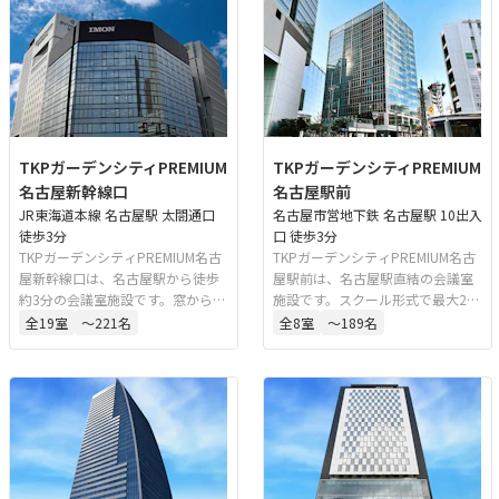
TKPガーデンシティPREMIUM
TKPガーデンシティPREMIUM
名古屋新幹線口
名古屋駅前
JR東海道本線 名古屋駅 太閤通口
名古屋市営地下鉄 名古屋駅 10出入
徒歩3分
口 徒歩3分
TKPガーデンシティPREMIUM名古
TKPガーデンシティPREMIUM名古
屋新幹線口は、名古屋駅から徒歩
屋駅前は、名古屋駅直結の会議室
約3分の会議室施設です。窓から新
施設です。スクール形式で最大276
幹線のホームが見えるほど近い立
名収容の会場を含むフロア貸切型
全
19
室
〜221名
全
8
室
〜189名
地で、設備が整った空間をリーズ
の空間で、ミーティング、講演
ナブルに利用できます。スクー
会、セミナー、パーティー、式典
ル、シアター、立食など多様なレ
など多様な用途に対応していま
イアウトに対応し、ウェビナー、
す。天候に左右されずアクセスし
セミナー、試験、講演会、記者会
やすい立地も特長です。
見、パーティーなど幅広い用途に
利用可能です。常駐スタッフが運
営をサポートします。