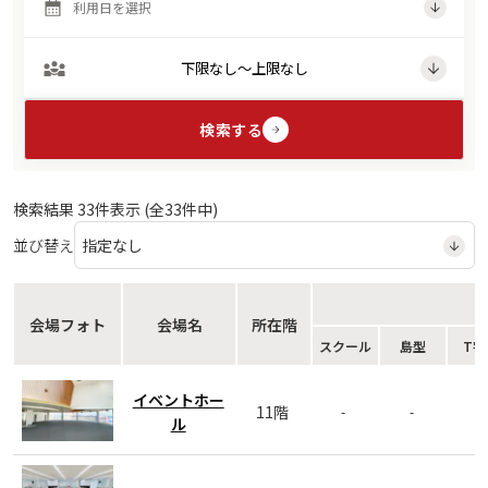
検索する
検索結果
33
件表示 (全
33
件中)
並び替え
会場フォト
会場名
所在階
スクール
島型
T字
イベントホー
11階
-
-
-
ル