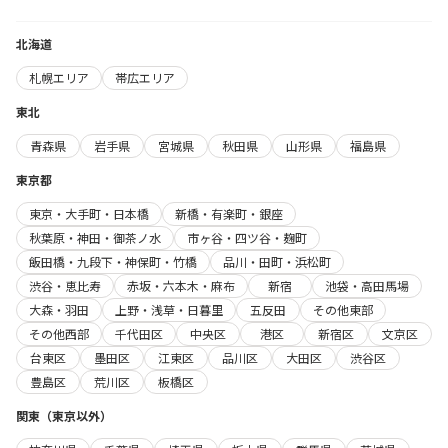
北海道
札幌エリア
帯広エリア
東北
青森県
岩手県
宮城県
秋田県
山形県
福島県
東京都
東京・大手町・日本橋
新橋・有楽町・銀座
秋葉原・神田・御茶ノ水
市ヶ谷・四ツ谷・麹町
飯田橋・九段下・神保町・竹橋
品川・田町・浜松町
渋谷・恵比寿
赤坂・六本木・麻布
新宿
池袋・高田馬場
大森・羽田
上野・浅草・日暮里
五反田
その他東部
その他西部
千代田区
中央区
港区
新宿区
文京区
台東区
墨田区
江東区
品川区
大田区
渋谷区
豊島区
荒川区
板橋区
関東（東京以外）