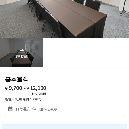
2
枚掲載
基本室料
9,700
12,100
￥
〜￥
(税抜) /時間
最低ご利用時間：
3
時間