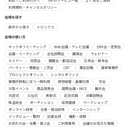
初めてご利用の方へ
TKPのサービス一覧
よくあるご質問
利用規約・キャンセルポリシー
会場を探す
条件から探す
トピックス
会場の使い方
キックオフミーティング
Web会議・テレビ会議
分科会・定例会
会議・ミーティング
会社説明会
講演会
ウェビナー
セミナー
同窓会
親睦会・歓送迎会
忘年会・新年会
パーティー・懇親会・二次会
CBT
筆記試験
選挙事務所
プロジェクトオフィス
レンタルオフィス
事務所移転に伴う一時利用
荷物保管・倉庫利用
学会
大型イベント
商品発表会
国際会議・MICE
展示会
内定式
入社式
表彰式
記念式典
決算説明会
株主総会
オーディション
採用面接
ワークショップ
オンライン研修
合宿・宿泊研修
インターンシップ
インタビュー・取材
記者会見
撮影・収録
お別れの会・法要・偲ぶ会
ご利用事例
会議のお役立ち情報