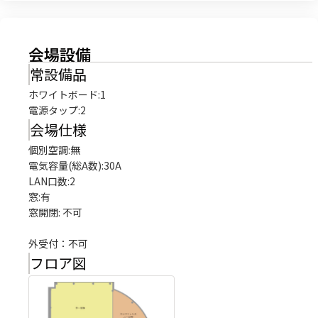
会場設備
常設備品
ホワイトボード
:
1
電源タップ
:
2
会場仕様
個別空調:無

電気容量(総A数):30A

LAN口数:2

窓:有

窓開閉: 不可

外受付：不可
フロア図