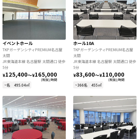
イベントホール
ホール10A
TKPガーデンシティPREMIUM名古屋
TKPガーデンシティPREMIUM名古屋
太閤
太閤
JR東海道本線 名古屋駅 太閤通口 徒歩
JR東海道本線 名古屋駅 太閤通口 徒歩
5分
5分
125,400
165,000
83,600
110,000
¥
〜
¥
¥
〜
¥
(税抜)/時間
(税抜)/時間
~名
495.04㎡
~366名
455㎡