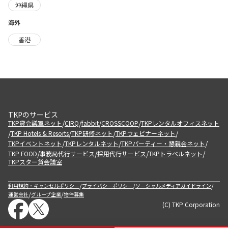
沖縄県
海外
香港
TKPのサービス
/
/
/
/
TKP貸会議室ネット
CIRQ
fabbit
CROSSCOOP
TKPレンタルオフィスネット
/
/
/
/
TKP Hotels & Resorts
TKP研修ネット
TKPウェビナーネット
/
/
/
TKPイベントネット
TKPレンタルネット
TKPパーティー・懇親会ネット
/
/
/
/
TKP FOOD
事務局代行サービス
採用代行サービス
TKPトラベルネット
TKPスター貸会議室
/
/
/
利用規約・キャンセルポリシー
プライバシーポリシー
ソーシャルメディアガイドライン
/
/
運営会社
グループ企業
物件募集
(C) TKP Corporation