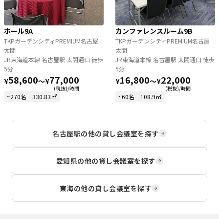
ホール9A
カンファレンスルーム9B
TKPガーデンシティPREMIUM名古屋
TKPガーデンシティPREMIUM名古屋
太閤
太閤
JR東海道本線 名古屋駅 太閤通口 徒歩
JR東海道本線 名古屋駅 太閤通口 徒歩
5分
5分
58,600
77,000
16,800
22,000
¥
〜
¥
¥
〜
¥
(税抜)/時間
(税抜)/時間
~270名
330.83㎡
~60名
108.9㎡
名古屋駅
の他の貸し会議室を探す
愛知県
の他の貸し会議室を探す
東海
の他の貸し会議室を探す