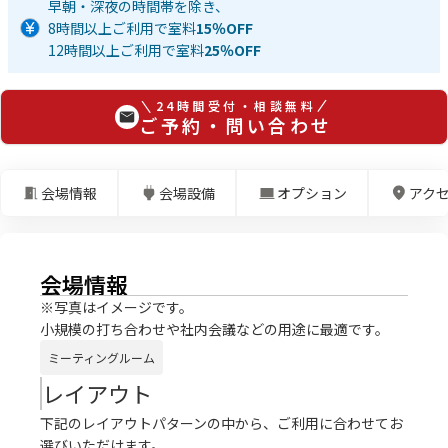
早朝・深夜の時間帯を除き、
8時間以上ご利用で室料
15％OFF
12時間以上ご利用で室料
25％OFF
24時間受付・相談無料
ご予約・問い合わせ
会場情報
会場設備
オプション
アク
会場情報
※写真はイメージです。
小規模の打ち合わせや社内会議などの用途に最適です。
ミーティングルーム
レイアウト
下記のレイアウトパターンの中から、ご利用に合わせてお
選びいただけます。