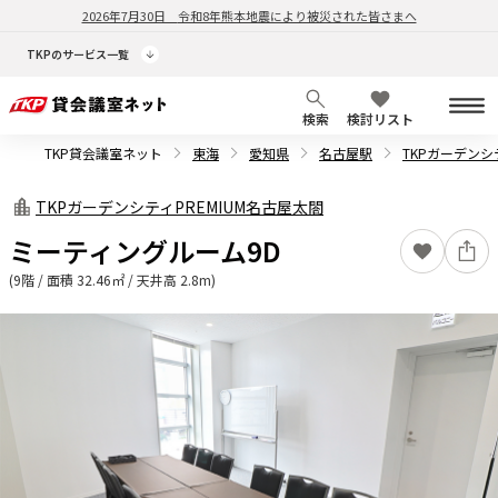
2026年7月30日
令和8年熊本地震により被災された皆さまへ
TKPのサービス一覧
検索
検討リスト
TKP貸会議室ネット
東海
愛知県
名古屋駅
TKPガーデンシ
TKPガーデンシティPREMIUM名古屋太閤
ミーティングルーム9D
(9階 / 面積 32.46㎡ / 天井高 2.8m)