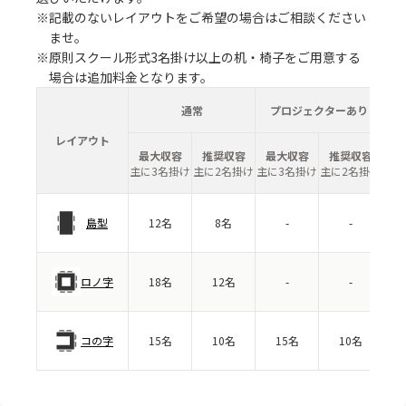
※記載のないレイアウトをご希望の場合はご相談ください
ませ。
※原則スクール形式3名掛け以上の机・椅子をご用意する
場合は追加料金となります。
通常
プロジェクターあり
レイアウト
最大収容
推奨収容
最大収容
推奨収容
主に3名掛け
主に2名掛け
主に3名掛け
主に2名掛け
島型
12名
8名
-
-
ロノ字
18名
12名
-
-
コの字
15名
10名
15名
10名