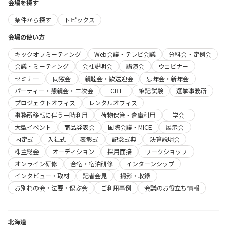
会場を探す
条件から探す
トピックス
会場の使い方
キックオフミーティング
Web会議・テレビ会議
分科会・定例会
会議・ミーティング
会社説明会
講演会
ウェビナー
セミナー
同窓会
親睦会・歓送迎会
忘年会・新年会
パーティー・懇親会・二次会
CBT
筆記試験
選挙事務所
プロジェクトオフィス
レンタルオフィス
事務所移転に伴う一時利用
荷物保管・倉庫利用
学会
大型イベント
商品発表会
国際会議・MICE
展示会
内定式
入社式
表彰式
記念式典
決算説明会
株主総会
オーディション
採用面接
ワークショップ
オンライン研修
合宿・宿泊研修
インターンシップ
インタビュー・取材
記者会見
撮影・収録
お別れの会・法要・偲ぶ会
ご利用事例
会議のお役立ち情報
北海道