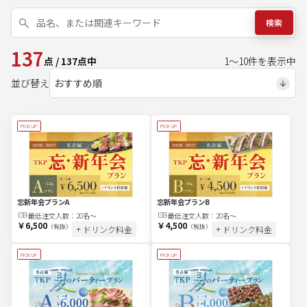
検索
137
点
/
137
点中
1
～
10
件を表示中
並び替え
PICK UP
PICK UP
忘新年会プランA
忘新年会プランB
最低注文
人
数：
20名～
最低注文
人
数：
20名～
￥6,500
￥4,500
（税抜）
（税抜）
+ ドリンク料金
+ ドリンク料金
PICK UP
PICK UP