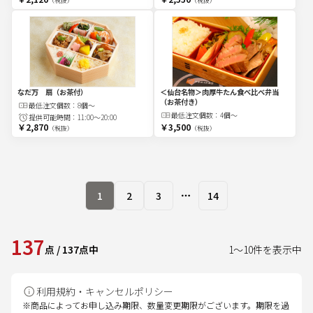
（税抜）
（税抜）
なだ万 扇（お茶付）
＜仙台名物＞肉厚牛たん食べ比べ弁当
（お茶付き）
最低注文
個
数：
8個～
最低注文
個
数：
4個～
提供可能時間：
11:00～20:00
￥2,870
￥3,500
（税抜）
（税抜）
1
2
3
14
More pages
137
点
/
137
点中
1
～
10
件を表示中
利用規約・キャンセルポリシー
※商品によってお申し込み期限、数量変更期限がございます。期限を過