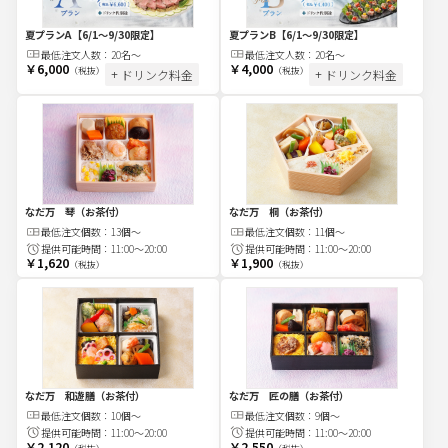
夏プランA
【6/1～9/30限定】
夏プランB
【6/1～9/30限定】
最低注文
人
数：
20名～
最低注文
人
数：
20名～
￥6,000
￥4,000
（税抜）
（税抜）
+ ドリンク料金
+ ドリンク料金
なだ万 琴（お茶付）
なだ万 桐（お茶付）
最低注文
個
数：
13個～
最低注文
個
数：
11個～
提供可能時間：
11:00～20:00
提供可能時間：
11:00～20:00
￥1,620
￥1,900
（税抜）
（税抜）
なだ万 和遊膳（お茶付）
なだ万 匠の膳（お茶付）
最低注文
個
数：
10個～
最低注文
個
数：
9個～
提供可能時間：
11:00～20:00
提供可能時間：
11:00～20:00
￥2,120
￥2,550