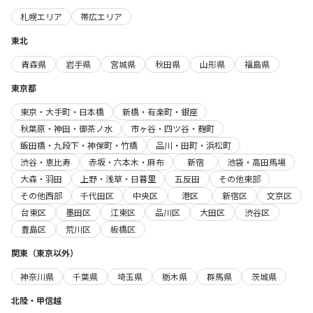
札幌エリア
帯広エリア
東北
青森県
岩手県
宮城県
秋田県
山形県
福島県
東京都
東京・大手町・日本橋
新橋・有楽町・銀座
秋葉原・神田・御茶ノ水
市ヶ谷・四ツ谷・麹町
飯田橋・九段下・神保町・竹橋
品川・田町・浜松町
渋谷・恵比寿
赤坂・六本木・麻布
新宿
池袋・高田馬場
大森・羽田
上野・浅草・日暮里
五反田
その他東部
その他西部
千代田区
中央区
港区
新宿区
文京区
台東区
墨田区
江東区
品川区
大田区
渋谷区
豊島区
荒川区
板橋区
関東（東京以外）
神奈川県
千葉県
埼玉県
栃木県
群馬県
茨城県
北陸・甲信越