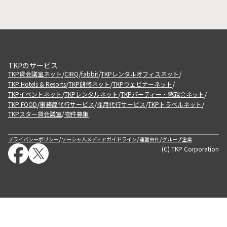
TKPのサービス
/
/
/
/
TKP貸会議室ネット
CIRQ
fabbit
TKPレンタルオフィスネット
/
/
/
TKP Hotels & Resorts
TKP研修ネット
TKPウェビナーネット
/
/
/
TKPイベントネット
TKPレンタルネット
TKPパーティー・懇親会ネット
/
/
/
/
TKP FOOD
事務局代行サービス
採用代行サービス
TKPトラベルネット
TKPスター貸会議室
物件募集
/
/
/
/
プライバシーポリシー
ソーシャルメディアガイドライン
運営会社
グループ企業
(C) TKP Corporation