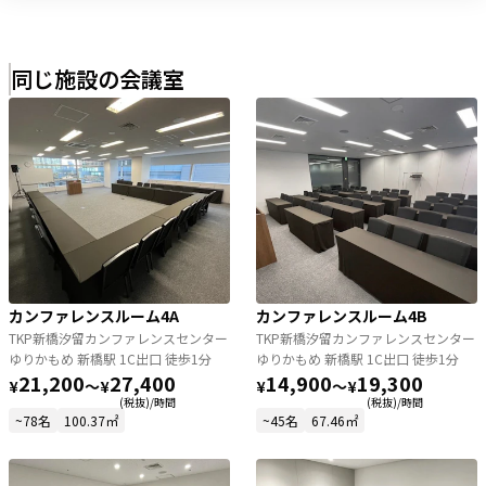
同じ施設の会議室
カンファレンスルーム4A
カンファレンスルーム4B
TKP新橋汐留カンファレンスセンター
TKP新橋汐留カンファレンスセンター
ゆりかもめ 新橋駅 1C出口 徒歩1分
ゆりかもめ 新橋駅 1C出口 徒歩1分
21,200
27,400
14,900
19,300
¥
〜
¥
¥
〜
¥
(税抜)/時間
(税抜)/時間
~78名
100.37㎡
~45名
67.46㎡