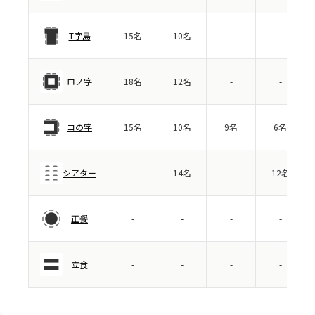
T字島
15名
10名
-
-
ロノ字
18名
12名
-
-
コの字
15名
10名
9名
6名
シアター
-
14名
-
12名
正餐
-
-
-
-
立食
-
-
-
-