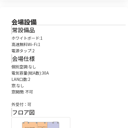
会場設備
常設備品
ホワイトボード
:
1
高速無料Wi-Fi
:
1
電源タップ
:
2
会場仕様
個別空調:なし

電気容量(総A数):30A

LAN口数:2

窓:なし

窓開閉: 不可

外受付：可
フロア図