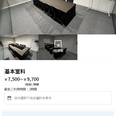
3
枚掲載
基本室料
7,500
9,700
￥
〜￥
(税抜) /時間
最低ご利用時間：
2
時間