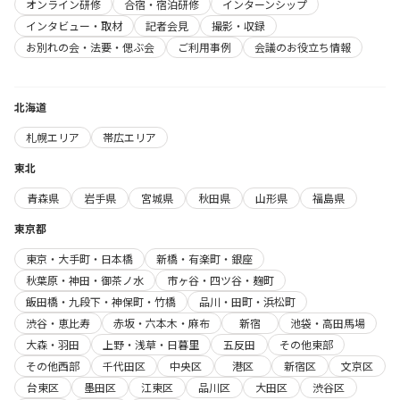
オンライン研修
合宿・宿泊研修
インターンシップ
インタビュー・取材
記者会見
撮影・収録
お別れの会・法要・偲ぶ会
ご利用事例
会議のお役立ち情報
北海道
札幌エリア
帯広エリア
東北
青森県
岩手県
宮城県
秋田県
山形県
福島県
東京都
東京・大手町・日本橋
新橋・有楽町・銀座
秋葉原・神田・御茶ノ水
市ヶ谷・四ツ谷・麹町
飯田橋・九段下・神保町・竹橋
品川・田町・浜松町
渋谷・恵比寿
赤坂・六本木・麻布
新宿
池袋・高田馬場
大森・羽田
上野・浅草・日暮里
五反田
その他東部
その他西部
千代田区
中央区
港区
新宿区
文京区
台東区
墨田区
江東区
品川区
大田区
渋谷区