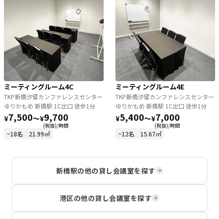
ミーティングルーム4C
ミーティングルーム4E
TKP新橋汐留カンファレンスセンター
TKP新橋汐留カンファレンスセンター
ゆりかもめ 新橋駅 1C出口 徒歩1分
ゆりかもめ 新橋駅 1C出口 徒歩1分
7,500
9,700
5,400
7,000
¥
〜
¥
¥
〜
¥
(税抜)/時間
(税抜)/時間
~18名
21.99㎡
~12名
15.67㎡
新橋駅
の他の貸し会議室を探す
港区
の他の貸し会議室を探す