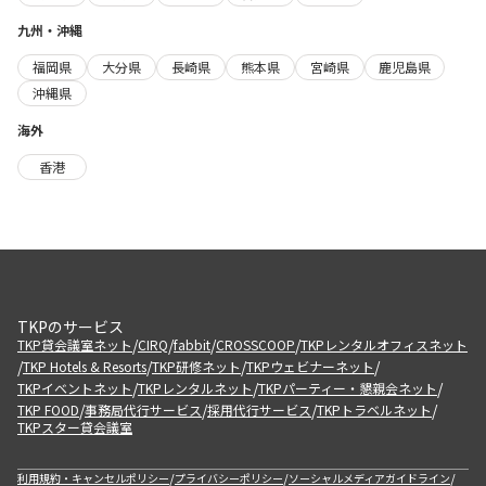
九州・沖縄
福岡県
大分県
長崎県
熊本県
宮崎県
鹿児島県
沖縄県
海外
香港
TKPのサービス
/
/
/
/
TKP貸会議室ネット
CIRQ
fabbit
CROSSCOOP
TKPレンタルオフィスネット
/
/
/
/
TKP Hotels & Resorts
TKP研修ネット
TKPウェビナーネット
/
/
/
TKPイベントネット
TKPレンタルネット
TKPパーティー・懇親会ネット
/
/
/
/
TKP FOOD
事務局代行サービス
採用代行サービス
TKPトラベルネット
TKPスター貸会議室
/
/
/
利用規約・キャンセルポリシー
プライバシーポリシー
ソーシャルメディアガイドライン