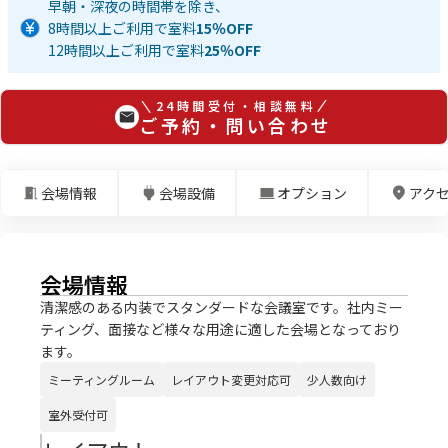
早朝・深夜の時間帯を除き、
8時間以上ご利用で室料
15％OFF
12時間以上ご利用で室料
25％OFF
24時間受付・相談無料
ご予約・問い合わせ
会場情報
会場設備
オプション
アク
会場情報
清潔感のある内装でスタンダードな会議室です。社内ミー
ティング、面接など様々な用途に適した会場となっており
ます。
ミーティングルーム
レイアウト変更対応可
少人数向け
室外受付可