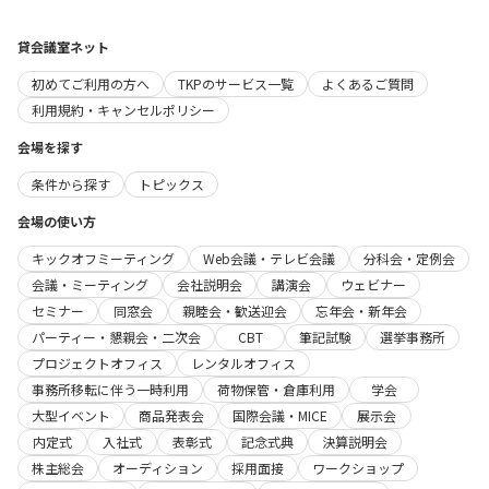
貸会議室ネット
初めてご利用の方へ
TKPのサービス一覧
よくあるご質問
利用規約・キャンセルポリシー
会場を探す
条件から探す
トピックス
会場の使い方
キックオフミーティング
Web会議・テレビ会議
分科会・定例会
会議・ミーティング
会社説明会
講演会
ウェビナー
セミナー
同窓会
親睦会・歓送迎会
忘年会・新年会
パーティー・懇親会・二次会
CBT
筆記試験
選挙事務所
プロジェクトオフィス
レンタルオフィス
事務所移転に伴う一時利用
荷物保管・倉庫利用
学会
大型イベント
商品発表会
国際会議・MICE
展示会
内定式
入社式
表彰式
記念式典
決算説明会
株主総会
オーディション
採用面接
ワークショップ