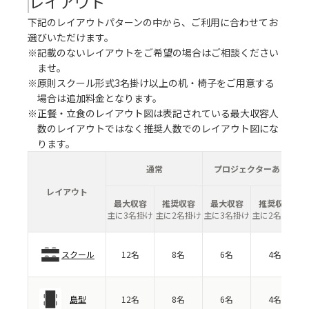
レイアウト
下記のレイアウトパターンの中から、ご利用に合わせてお
選びいただけます。
※記載のないレイアウトをご希望の場合はご相談ください
ませ。
※原則スクール形式3名掛け以上の机・椅子をご用意する
場合は追加料金となります。
※正餐・立食のレイアウト図は表記されている最大収容人
数のレイアウトではなく推奨人数でのレイアウト図にな
ります。
通常
プロジェクターあり
レイアウト
最大収容
推奨収容
最大収容
推奨収容
主に3名掛け
主に2名掛け
主に3名掛け
主に2名掛け
スクール
12名
8名
6名
4名
島型
12名
8名
6名
4名