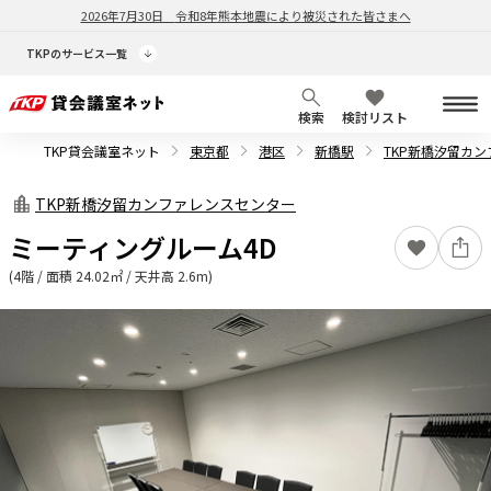
2026年7月30日
令和8年熊本地震により被災された皆さまへ
TKPのサービス一覧
検索
検討リスト
TKP貸会議室ネット
東京都
港区
新橋駅
TKP新橋汐留カ
TKP新橋汐留カンファレンスセンター
ミーティングルーム4D
(4階 / 面積 24.02㎡ / 天井高 2.6m)