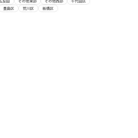
五反田
その他東部
その他西部
千代田区
豊島区
荒川区
板橋区