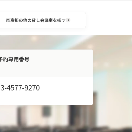
ログ
お預
ラム
かり
をご
致し
提供
ま
東京都
の他の貸し会議室を探す
いた
す。
しま
荷物
す。
は事
前に
送り
当日
予約専用番号
は手
ぶら
で来
館頂
く事
03-4577-9270
が可
能で
す。