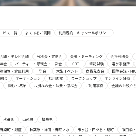
象外
とな
りま
す。
サービス一覧
よくあるご質問
利用規約・キャンセルポリシー
b会議・テレビ会議
分科会・定例会
会議・ミーティング
会社説明会
年会
パーティー・懇親会・二次会
CBT
筆記試験
選挙事務所
物保管・倉庫利用
学会
大型イベント
商品発表会
国際会議・MIC
主総会
オーディション
採用面接
ワークショップ
オンライン研修
撮影・収録
お別れの会・法要・偲ぶ会
ご利用事例
会議のお役立
秋田県
山形県
福島県
有楽町・銀座
秋葉原・神田・御茶ノ水
市ヶ谷・四ツ谷・麹町
飯田橋