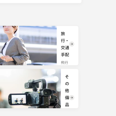
旅
行・
交通
手配
飛行
機、新
幹線、
そ
貸切バ
スな
の
ど、手
他
間のか
かる大
備
人数の
品
交通手
手
配も一