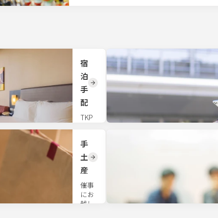
宿
泊
手
配
TKP
全国
会場
手
の近
隣宿
土
泊施
産
設を
手配
催事
いた
にお
しま
越し
す。
いた