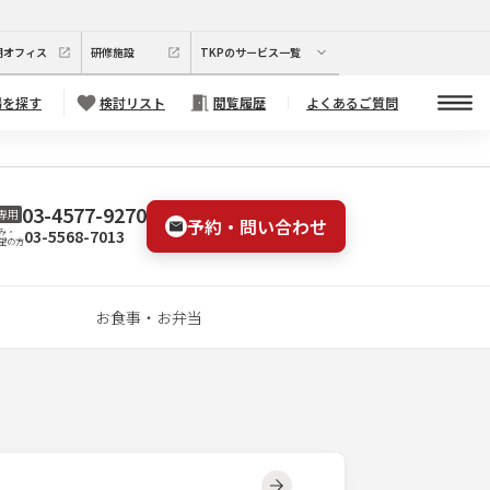
期オフィス
研修施設
TKPのサービス一覧
場を探す
検討リスト
閲覧履歴
よくあるご質問
03-4577-9270
専用
予約・問い合わせ
03-5568-7013
み・
望の方
お食事・お弁当