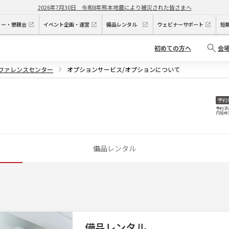
2026年7月30日
令和8年熊本地震により被災された皆さまへ
ィー・懇親会
イベント企画・運営
備品レンタル
ウェビナーサポート
短
初めての方へ
会
ンファレンスセンター
オプションサービス/オプションについて
予約
予約済
内見希
備品レンタル
備品レンタル