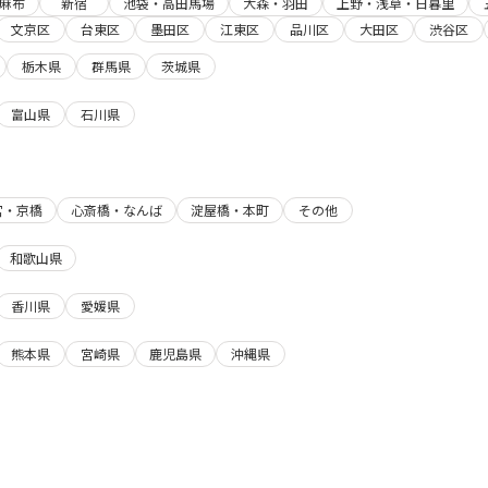
麻布
新宿
池袋・高田馬場
大森・羽田
上野・浅草・日暮里
文京区
台東区
墨田区
江東区
品川区
大田区
渋谷区
栃木県
群馬県
茨城県
富山県
石川県
宮・京橋
心斎橋・なんば
淀屋橋・本町
その他
和歌山県
香川県
愛媛県
熊本県
宮崎県
鹿児島県
沖縄県