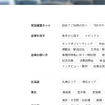
貸会議室ネット
初めてご利用の方へ
TKPの
会場を探す
条件から探す
トピックス
キックオフミーティング
We
親睦会・歓送迎会
忘年会・新
会場の使い方
事務所移転に伴う一時利用
荷
記念式典
決算説明会
株
インタビュー・取材
記者会見
北海道
札幌エリア
帯広エリア
東北
青森県
岩手県
宮城県
東京・大手町・日本橋
新橋・