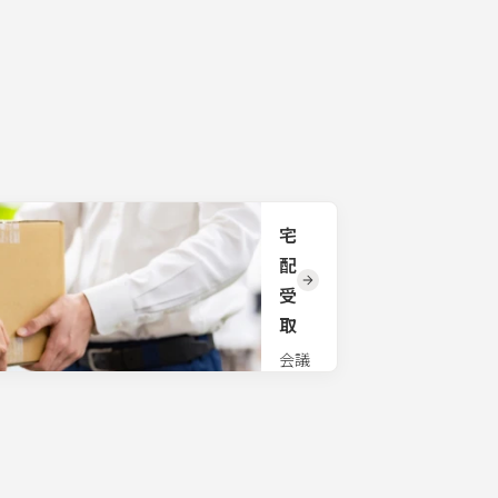
事、
ご相
交通
多言語
談く
手段
対応の
ださ
だけ
必要な
い。
でな
大型会
く、
議にも
研修
対応で
講師
きる同
や研
時通訳
修プ
システ
ログ
ムをご
ラム
宅
用意し
のお
ており
配
悩み
ます。
受
もご
国際会
相談
取
議や
くだ
MICE、
さ
会議
学会や
い。
でお
コンベ
課題
使い
ンショ
に合
の物
ンでご
わせ
品を
利用い
た研
事務
ただけ
修プ
所で
ます。