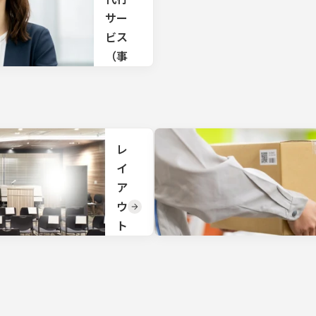
プロ
ポ
サー
デュ
ー
ー
ビス
ス、
ト
（事
年間
マー
務局
配信
ケテ
方法
代
ィン
の企
行/
グサ
画か
ポー
ら回
採用
ト、
線手
レ
代
同時
配、
通訳
イ
行）
会
サポ
場・
ア
採用代
ー
機材
ウ
行・事
ト、
選
務局代
事務
定、
ト
行から
局運
機材
変
会場手
営ま
設
配・運
で総
更
置、
営サポ
合的
現地
TKP
ートま
なサ
での
の会
で全て
ポー
オペ
場で
お任せ
トを