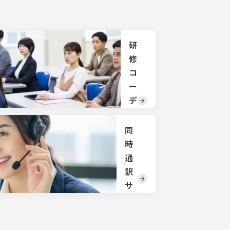
括で承
配
りま
す。
サイ
トに
掲載
研
され
修
てい
ない
コ
備品
ー
の手
配も
デ
承り
ィ
ま
ネ
す。
同
ご希
ー
時
望の
ト
通
備品
がご
訳
研修
ざい
会
サ
まし
場、
た
ー
宿
ら、
泊、
ビ
お気
お食
軽に
ス