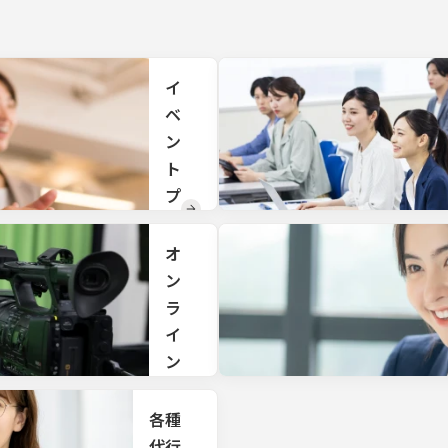
直営
だく
のリ
お客
ゾー
様や
トホ
来場
テル
者様
イ
や旅
向け
ベ
館も
の手
ござ
ン
土
いま
産・
ト
すの
贈答
で、
プ
品を
ご利
取り
ロ
用用
揃え
デ
途に
オ
てお
応じ
りま
ュ
ン
たプ
す。
ー
ラ
ラン
をご
ス
イ
提案
ン
戦略
いた
立
しま
配
案、
す。
信
各種
総合
的な
サ
代行