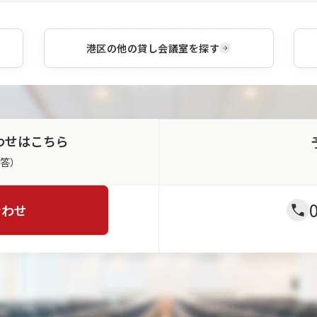
レー
は豊
くださ
いた
ショ
富な
い。
しま
ンま
レイ
す。
です
港区
の他の貸し会議室を探す
アウ
べて
トパ
ワン
ター
スト
ンか
ップ
らご
で対
利用
応い
に合
たし
わせはこちら
わせ
ま
てお
す。
返答）
選び
いた
だけ
合わせ
ま
す。
※一
部会
場・
パタ
ーン
は対