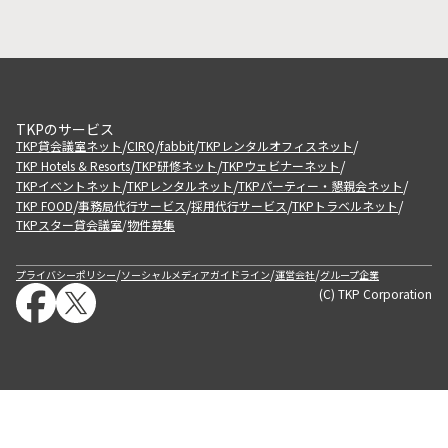
TKPのサービス
/
/
/
/
TKP貸会議室ネット
CIRQ
fabbit
TKPレンタルオフィスネット
/
/
/
TKP Hotels & Resorts
TKP研修ネット
TKPウェビナーネット
/
/
/
TKPイベントネット
TKPレンタルネット
TKPパーティー・懇親会ネット
/
/
/
/
TKP FOOD
事務局代行サービス
採用代行サービス
TKPトラベルネット
TKPスター貸会議室
物件募集
/
/
/
/
プライバシーポリシー
ソーシャルメディアガイドライン
運営会社
グループ企業
(C) TKP Corporation