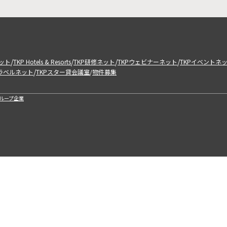
/
/
/
/
ット
TKP Hotels & Resorts
TKP研修ネット
TKPウェビナーネット
TKPイベントネ
/
トラベルネット
TKPスター貸会議室
物件募集
/
ループ企業