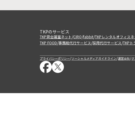
TKPのサービス
/
/
/
TKP貸会議室ネット
CIRQ
fabbit
TKPレンタルオフィスネ
/
/
/
TKP FOOD
事務局代行サービス
採用代行サービス
TKP
/
/
/
プライバシーポリシー
ソーシャルメディアガイドライン
運営会社
グ