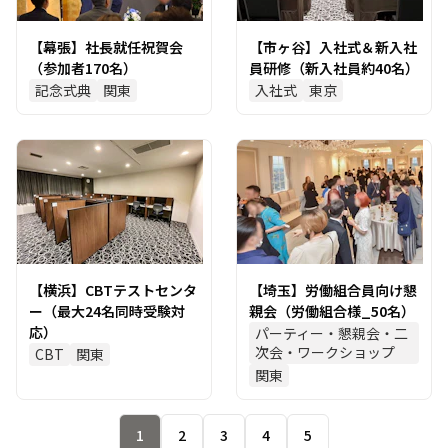
【幕張】社長就任祝賀会
【市ヶ谷】入社式＆新入社
（参加者170名）
員研修（新入社員約40名）
記念式典
関東
入社式
東京
【横浜】CBTテストセンタ
【埼玉】労働組合員向け懇
ー（最大24名同時受験対
親会（労働組合様_50名）
応）
パーティー・懇親会・二
次会・ワークショップ
CBT
関東
関東
1
2
3
4
5