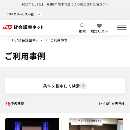
2026年7月30日
令和8年熊本地震により被災された皆さまへ
TKPのサービス一覧
検索
検討リスト
TKP貸会議室ネット
ご利用事例
ご利用事例
条件を指定して検索
76
件の事例
1
～
18
件を表示中