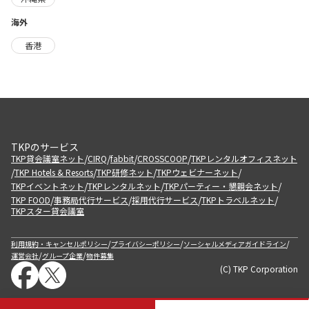
海外
香港
TKPのサービス
/
/
/
/
TKP貸会議室ネット
CIRQ
fabbit
CROSSCOOP
TKPレンタルオフィスネット
/
/
/
/
TKP Hotels & Resorts
TKP研修ネット
TKPウェビナーネット
/
/
/
TKPイベントネット
TKPレンタルネット
TKPパーティー・懇親会ネット
/
/
/
/
TKP FOOD
事務局代行サービス
採用代行サービス
TKPトラベルネット
TKPスター貸会議室
/
/
/
利用規約・キャンセルポリシー
プライバシーポリシー
ソーシャルメディアガイドライン
/
/
運営会社
グループ企業
物件募集
(C) TKP Corporation