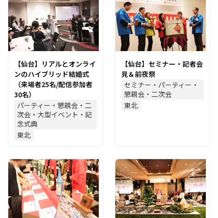
【仙台】リアルとオンライ
【仙台】セミナー・記者会
ンのハイブリッド結婚式
見＆前夜祭
（来場者25名/配信参加者
セミナー・パーティー・
懇親会・二次会
30名）
パーティー・懇親会・二
東北
次会・大型イベント・記
念式典
東北