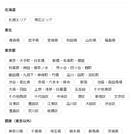
北海道
札幌エリア
帯広エリア
東北
青森県
岩手県
宮城県
秋田県
山形県
福島県
東京都
東京・大手町・日本橋
新橋・有楽町・銀座
秋葉原・神田・御茶ノ水
市ヶ谷・四ツ谷・麹町
飯田橋・九段下・神保町・竹橋
品川・田町・浜松町
渋谷・恵比寿
赤坂・六本木・麻布
新宿
池袋・高田馬場
大森・羽田
上野・浅草・日暮里
五反田
その他東部
その他西部
千代田区
中央区
港区
新宿区
文京区
台東区
墨田区
江東区
品川区
大田区
渋谷区
豊島区
荒川区
板橋区
関東（東京以外）
神奈川県
千葉県
埼玉県
栃木県
群馬県
茨城県