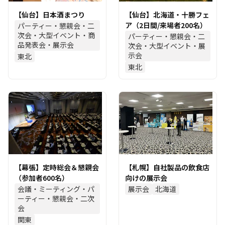
【仙台】日本酒まつり
【仙台】北海道・十勝フェ
ア（2日間/来場者200名）
パーティー・懇親会・二
次会・大型イベント・商
パーティー・懇親会・二
品発表会・展示会
次会・大型イベント・展
示会
東北
東北
【幕張】定時総会＆懇親会
【札幌】自社製品の飲食店
（参加者600名）
向けの展示会
会議・ミーティング・パ
展示会
北海道
ーティー・懇親会・二次
会
関東