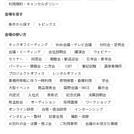
利用規約・キャンセルポリシー
会場を探す
条件から探す
トピックス
会場の使い方
キックオフミーティング
Web会議・テレビ会議
分科会・定例会
会議・ミーティング
会社説明会
講演会
ウェビナー
セミナー
同窓会
親睦会・歓送迎会
忘年会・新年会
パーティー・懇親会・二次会
CBT
筆記試験
選挙事務所
プロジェクトオフィス
レンタルオフィス
事務所移転に伴う一時利用
荷物保管・倉庫利用
学会
大型イベント
商品発表会
国際会議・MICE
展示会
内定式
入社式
表彰式
記念式典
決算説明会
株主総会
オーディション
採用面接
ワークショップ
オンライン研修
合宿・宿泊研修
インターンシップ
インタビュー・取材
記者会見
撮影・収録
お別れの会・法要・偲ぶ会
ご利用事例
会議のお役立ち情報