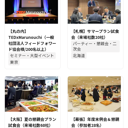
【丸の内】
【札幌】サマープラン試食
TEDxMarunouchi（一般
会（来場社数20社）
社団法人フィードフォワー
パーティー・懇親会・二
次会
ド協会様/200名以上）
セミナー・大型イベント
北海道
東京
【大阪】夏の懇親会プラン
【幕張】年度末例会＆懇親
試食会（来場社数68社）
会（参加者28名）