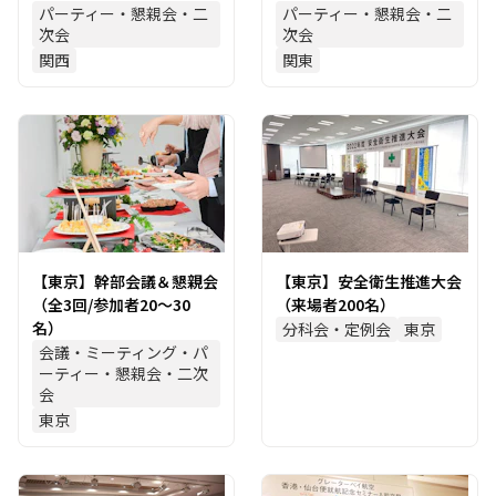
パーティー・懇親会・二
パーティー・懇親会・二
次会
次会
関西
関東
【東京】幹部会議＆懇親会
【東京】安全衛生推進大会
（全3回/参加者20～30
（来場者200名）
名）
分科会・定例会
東京
会議・ミーティング・パ
ーティー・懇親会・二次
会
東京