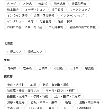
内定式
入社式
表彰式
記念式典
決算説明会
株主総会
オーディション
採用面接
ワークショップ
オンライン研修
合宿・宿泊研修
インターンシップ
インタビュー・取材
記者会見
撮影・収録
お別れの会・法要・偲ぶ会
ご利用事例
会議のお役立ち情報
北海道
札幌エリア
帯広エリア
東北
青森県
岩手県
宮城県
秋田県
山形県
福島県
東京都
東京・大手町・日本橋
新橋・有楽町・銀座
秋葉原・神田・御茶ノ水
市ヶ谷・四ツ谷・麹町
飯田橋・九段下・神保町・竹橋
品川・田町・浜松町
渋谷・恵比寿
赤坂・六本木・麻布
新宿
池袋・高田馬場
大森・羽田
上野・浅草・日暮里
五反田
その他東部