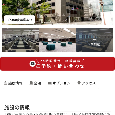
360度写真あり
4
枚掲載
24時間受付・相談無料
ご予約・問い合わせ
施設情報
会場
オプション
アクセス
施設の情報
TKPガーデンシティPREMIUM心斎橋は、大阪メトロ御堂筋線心斎