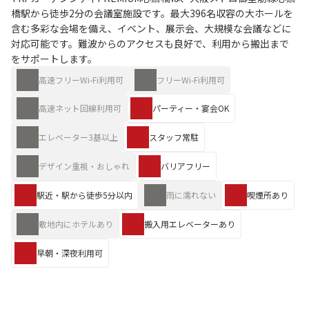
橋駅から徒歩2分の会議室施設です。最大396名収容の大ホールを
含む多彩な会場を備え、イベント、展示会、大規模な会議などに
対応可能です。難波からのアクセスも良好で、利用から搬出まで
をサポートします。
高速フリーWi-Fi利用可
フリーWi-Fi利用可
高速ネット回線利用可
パーティー・宴会OK
エレベーター3基以上
スタッフ常駐
デザイン重視・おしゃれ
バリアフリー
駅近・駅から徒歩5分以内
雨に濡れない
喫煙所あり
敷地内にホテルあり
搬入用エレベーターあり
早朝・深夜利用可