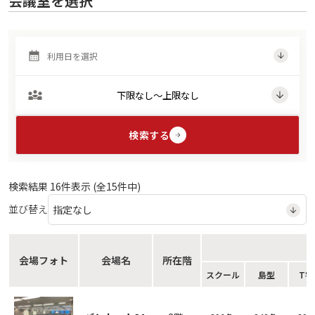
会議室を選択
検索する
検索結果
16
件表示 (全
15
件中)
並び替え
会場フォト
会場名
所在階
スクール
島型
T字