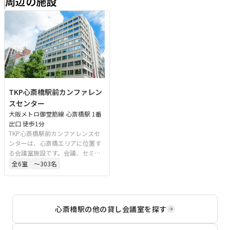
周辺の施設
TKP心斎橋駅前カンファレン
スセンター
大阪メトロ御堂筋線 心斎橋駅 1番
出口 徒歩1分
TKP心斎橋駅前カンファレンスセ
ンターは、心斎橋エリアに位置す
る会議室施設です。会議、セミナ
ー、研修、懇親会など、目的に応
全
6
室
〜303名
じたさまざまな用途に対応可能で
す。新大阪、梅田、難波など主要
エリアからのアクセスも良好で、
ご予約からご利用後の搬出まで一
心斎橋駅
の他の貸し会議室を探す
貫したサポート体制を整えていま
す。