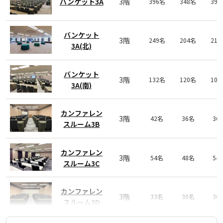
バンケット3A
3階
396名
348名
39
バンケット
3階
249名
204名
21
3A(北)
バンケット
3階
132名
120名
10
3A(南)
カンファレン
3階
42名
36名
36
スルーム3B
カンファレン
3階
54名
48名
54
スルーム3C
カンファレン
3階
33名
30名
36
スルーム3D