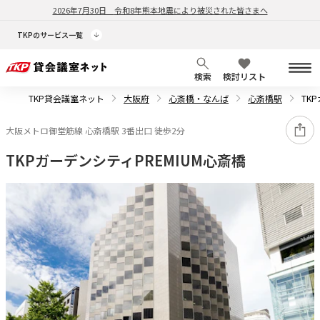
2026年7月30日
令和8年熊本地震により被災された皆さまへ
TKPのサービス一覧
検索
検討リスト
TKP貸会議室ネット
大阪府
心斎橋・なんば
心斎橋駅
TK
大阪メトロ御堂筋線 心斎橋駅 3番出口 徒歩2分
TKPガーデンシティPREMIUM心斎橋