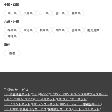
中国・四国
岡山県
広島県
山口県
香川県
愛媛県
九州・沖縄
福岡県
大分県
長崎県
熊本県
宮崎県
鹿児島県
沖縄県
海外
香港
TKPのサービス
/
/
/
/
TKP貸会議室ネット
CIRQ
fabbit
CROSSCOOP
TKPレンタルオフィスネット
/
/
/
/
TKP Hotels & Resorts
TKP研修ネット
TKPウェビナーネット
/
/
/
TKPイベントネット
TKPレンタルネット
TKPパーティー・懇親会ネット
/
/
/
/
TKP FOOD
事務局代行サービス
採用代行サービス
TKPトラベルネット