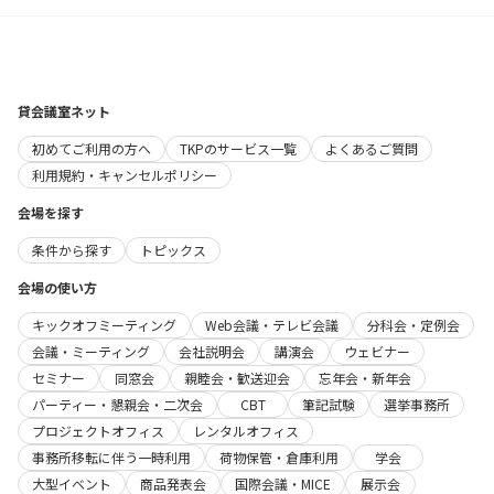
貸会議室ネット
初めてご利用の方へ
TKPのサービス一覧
よくあるご質問
利用規約・キャンセルポリシー
会場を探す
条件から探す
トピックス
会場の使い方
キックオフミーティング
Web会議・テレビ会議
分科会・定例会
会議・ミーティング
会社説明会
講演会
ウェビナー
セミナー
同窓会
親睦会・歓送迎会
忘年会・新年会
パーティー・懇親会・二次会
CBT
筆記試験
選挙事務所
プロジェクトオフィス
レンタルオフィス
事務所移転に伴う一時利用
荷物保管・倉庫利用
学会
大型イベント
商品発表会
国際会議・MICE
展示会