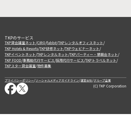
TKPのサービス
/
/
/
/
TKP貸会議室ネット
CIRQ
fabbit
TKPレンタルオフィスネット
/
/
/
TKP Hotels & Resorts
TKP研修ネット
TKPウェビナーネット
/
/
/
TKPイベントネット
TKPレンタルネット
TKPパーティー・懇親会ネット
/
/
/
/
TKP FOOD
事務局代行サービス
採用代行サービス
TKPトラベルネット
TKPスター貸会議室
物件募集
/
/
/
/
プライバシーポリシー
ソーシャルメディアガイドライン
運営会社
グループ企業
(C) TKP Corporation