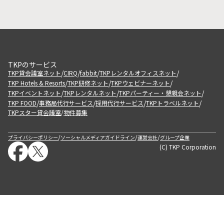
TKPのサービス
/
/
/
/
TKP貸会議室ネット
CIRQ
fabbit
TKPレンタルオフィスネット
/
/
/
TKP Hotels & Resorts
TKP研修ネット
TKPウェビナーネット
/
/
/
TKPイベントネット
TKPレンタルネット
TKPパーティー・懇親会ネット
/
/
/
/
TKP FOOD
事務局代行サービス
採用代行サービス
TKPトラベルネット
TKPスター貸会議室
物件募集
/
/
/
/
プライバシーポリシー
ソーシャルメディアガイドライン
運営会社
グループ企業
(C) TKP Corporation