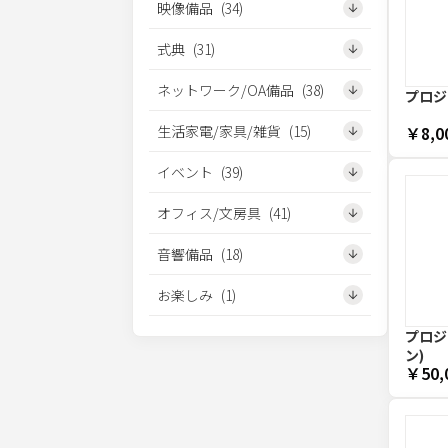
映像備品
(
34
)
式典
(
31
)
ネットワーク/OA備品
(
38
)
プロジ
生活家電/家具/雑貨
(
15
)
￥8,0
イベント
(
39
)
オフィス/文房具
(
41
)
音響備品
(
18
)
お楽しみ
(
1
)
プロジェ
ン)
￥50,