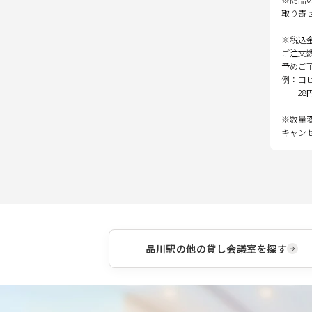
取り寄
※税込
ご注文
予めご
例：コ
28
※数量
キャン
品川駅
の他の貸し会議室を探す