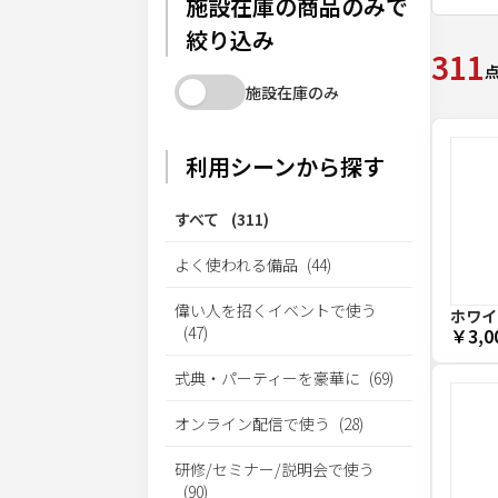
施設在庫の商品のみで
絞り込み
311
施設在庫のみ
利用シーンから探す
すべて
(
311
)
よく使われる備品
(
44
)
偉い人を招くイベントで使う
ホワイ
(
47
)
￥3,0
式典・パーティーを豪華に
(
69
)
オンライン配信で使う
(
28
)
研修/セミナー/説明会で使う
(
90
)