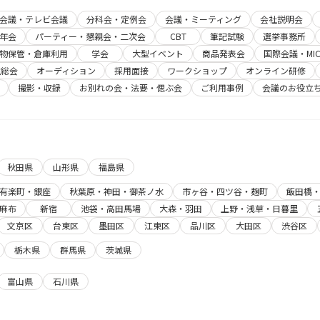
b会議・テレビ会議
分科会・定例会
会議・ミーティング
会社説明会
年会
パーティー・懇親会・二次会
CBT
筆記試験
選挙事務所
物保管・倉庫利用
学会
大型イベント
商品発表会
国際会議・MIC
主総会
オーディション
採用面接
ワークショップ
オンライン研修
撮影・収録
お別れの会・法要・偲ぶ会
ご利用事例
会議のお役立
秋田県
山形県
福島県
有楽町・銀座
秋葉原・神田・御茶ノ水
市ヶ谷・四ツ谷・麹町
飯田橋
麻布
新宿
池袋・高田馬場
大森・羽田
上野・浅草・日暮里
文京区
台東区
墨田区
江東区
品川区
大田区
渋谷区
栃木県
群馬県
茨城県
富山県
石川県