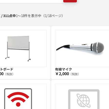
点
/
311
点中
1
～
18
件を表示中
（
1
/
18
ページ）
トボード
有線マイク
00
￥2,000
（税抜）
（税抜）