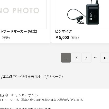
トボードマーカー (極太)
ピンマイク
￥5,000
（税抜）
（税抜）
1
2
3
18
More pa
点
/
311
点中
1
～
18
件を表示中
（
1
/
18
ページ）
用規約・キャンセルポリシー
はイメージです。写真と全く同じ品物ではない場合がございます。
の在庫がない場合は取り寄せとなります。