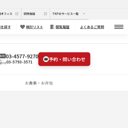
期オフィス
研修施設
TKPのサービス一覧
場を探す
検討リスト
閲覧履歴
よくあるご質問
03-4577-9270
専用
予約・問い合わせ
03-5793-3571
み・
望の方
お食事・お弁当