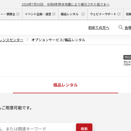
2026年7月30日
令和8年熊本地震により被災された皆さまへ
ィー・懇親会
イベント企画・運営
備品レンタル
ウェビナーサポート
短
初めての方へ
会
ァレンスセンター
オプションサービス/備品レンタル
予約
予約済
内見希
備品レンタル
もご用意可能です。
検索