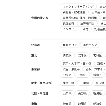
キックオフミーティング
We
親睦会・歓送迎会
忘年会・新
会場の使い方
事務所移転に伴う一時利用
荷
記念式典
決算説明会
株
インタビュー・取材
記者会見
北海道
札幌エリア
帯広エリア
東北
青森県
岩手県
宮城県
東京・大手町・日本橋
新橋・
東京都
渋谷・恵比寿
赤坂・六本木・
中央区
港区
新宿区
関東（東京以外）
神奈川県
千葉県
埼玉県
北陸・甲信越
山梨県
長野県
新潟県
東海
岐阜県
静岡県
愛知県