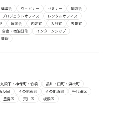
講演会
ウェビナー
セミナー
同窓会
プロジェクトオフィス
レンタルオフィス
E
展示会
内定式
入社式
表彰式
合宿・宿泊研修
インターンシップ
ち情報
・九段下・神保町・竹橋
品川・田町・浜松町
五反田
その他東部
その他西部
千代田区
豊島区
荒川区
板橋区