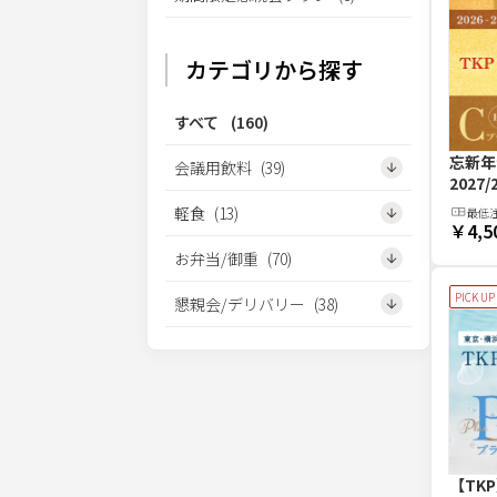
カテゴリから探す
すべて
(
160
)
忘新年
会議用飲料
(
39
)
2027
軽食
(
13
)
最低
￥4,5
お弁当/御重
(
70
)
PICK UP
懇親会/デリバリー
(
38
)
【TK