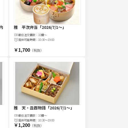
内
雅 平次弁当
「2026/7/1～」
最低注文
個
数：
10個～
提供可能時間：
10:30～19:00
￥1,700
（税抜）
雅 天・丑酉物語
「2026/7/1～」
最低注文
個
数：
10個～
提供可能時間：
10:30～19:00
￥1,200
（税抜）