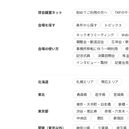
貸会議室ネット
初めてご利用の方へ
TKPの
会場を探す
条件から探す
トピックス
キックオフミーティング
We
親睦会・歓送迎会
忘年会・新
会場の使い方
事務所移転に伴う一時利用
荷
記念式典
決算説明会
株
インタビュー・取材
記者会見
北海道
札幌エリア
帯広エリア
東北
青森県
岩手県
宮城県
東京・大手町・日本橋
新橋・
東京都
渋谷・恵比寿
赤坂・六本木・
中央区
港区
新宿区
関東（東京以外）
神奈川県
千葉県
埼玉県