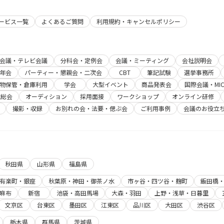
サービス一覧
よくあるご質問
利用規約・キャンセルポリシー
b会議・テレビ会議
分科会・定例会
会議・ミーティング
会社説明会
年会
パーティー・懇親会・二次会
CBT
筆記試験
選挙事務所
物保管・倉庫利用
学会
大型イベント
商品発表会
国際会議・MIC
主総会
オーディション
採用面接
ワークショップ
オンライン研修
撮影・収録
お別れの会・法要・偲ぶ会
ご利用事例
会議のお役立
秋田県
山形県
福島県
有楽町・銀座
秋葉原・神田・御茶ノ水
市ヶ谷・四ツ谷・麹町
飯田橋
麻布
新宿
池袋・高田馬場
大森・羽田
上野・浅草・日暮里
文京区
台東区
墨田区
江東区
品川区
大田区
渋谷区
栃木県
群馬県
茨城県