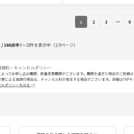
1
2
3
9
More pa
点
/
160
点中
1
～
18
件を表示中
（
1
/
9
ページ）
用規約・キャンセルポリシー
によってお申し込み期限、数量変更期限がございます。期限を過ぎた場合のご依頼は
変更による減額の場合は、キャンセル料が発生する場合がございます。詳細はTKP
セルポリシーをみる