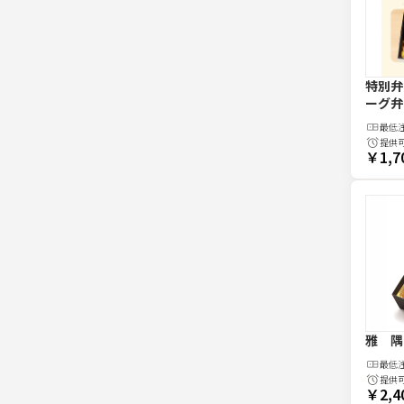
特別弁
ーグ弁
最低
提供
￥1,7
雅 隅
最低
提供
￥2,4