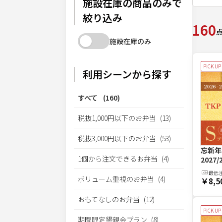
施設在庫の商品のみで
絞り込み
160
施設在庫のみ
PICK UP
利用シーンから探す
すべて
(
160
)
税抜1,000円以下のお弁当
(
13
)
税抜3,000円以下のお弁当
(
53
)
忘新年
1個から注文できるお弁当
(
4
)
2027
最低
ボリューム重視のお弁当
(
4
)
￥8,5
おもてなしのお弁当
(
12
)
PICK UP
期間限定懇親会プラン
(
8
)