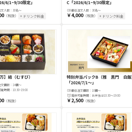
26/6/1~9/30限定」
C
「2026/6/1~9/30限定」
注文
人
数：
30名〜
最低注文
人
数：
30名〜
00
￥4,000
（税抜）
（税抜）
+ ドリンク料金
+ ドリンク料金
万】結（むすび）
特別弁当パックB（雅 黒門 白飯
「2026/7/1〜」
注文
個
数：
14個～
可能時間：
10:30~19:00
最低注文
個
数：
10個～
提供可能時間：
お弁当は10:30～19:00
00
￥2,500
（税抜）
（税抜）