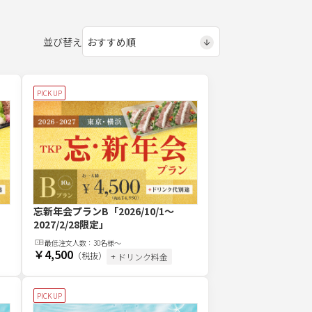
並び替え
PICK UP
忘新年会プランB
「2026/10/1～
2027/2/28限定」
最低注文
人
数：
30名様～
￥4,500
（税抜）
+ ドリンク料金
PICK UP