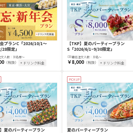
会プランC
「2026/10/1～
【TKP】夏のパーティープラン
/2/28限定」
S
「2026/6/1~9/30限定」
注文
人
数：
30名様～
最低注文
人
数：
30名〜
00
￥8,000
（税抜）
（税抜）
+ ドリンク料金
+ ドリンク料金
PICK UP
P】夏のパーティープラン
夏のパーティープラン