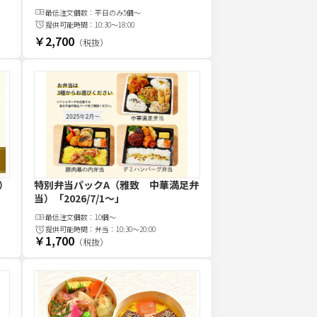
最低注文
個
数：
平日のみ5個～
提供可能時間：
10:30～18:00
￥2,700
（税抜）
）
特別弁当パックA（雅致 中華満足弁
当）
「2026/7/1〜」
最低注文
個
数：
10個～
提供可能時間：
弁当：10:30～20:00
￥1,700
（税抜）