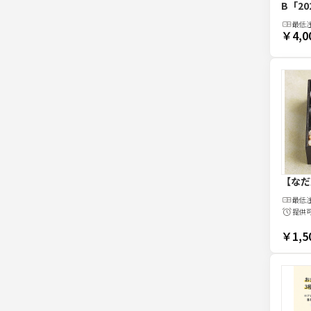
B
「20
最低
￥4,0
【なだ
最低
提供
￥1,5