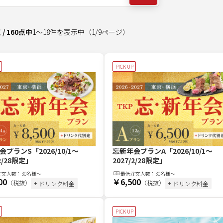
点
/
160
点中
1
～
18
件を表示中
（
1
/
9
ページ）
PICK UP
会プランS
「2026/10/1～
忘新年会プランA
「2026/10/1～
/2/28限定」
2027/2/28限定」
注文
人
数：
30名様～
最低注文
人
数：
30名様～
00
￥6,500
（税抜）
（税抜）
+ ドリンク料金
+ ドリンク料金
PICK UP