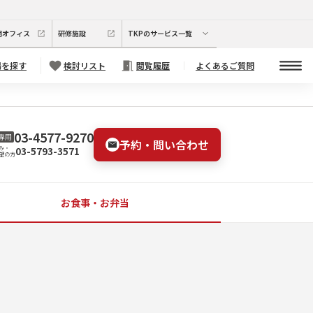
期オフィス
研修施設
TKPのサービス一覧
場を探す
検討リスト
閲覧履歴
よくあるご質問
03-4577-9270
専用
予約・問い合わせ
03-5793-3571
み・
望の方
お食事・お弁当