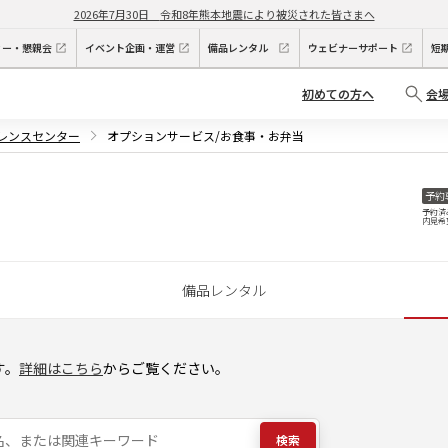
2026年7月30日
令和8年熊本地震により被災された皆さまへ
ィー・懇親会
イベント企画・運営
備品レンタル
ウェビナーサポート
短
初めての方へ
会
ァレンスセンター
オプションサービス/お食事・お弁当
予約
予約済
内見希
備品レンタル
す。
詳細はこちら
からご覧ください。
検索