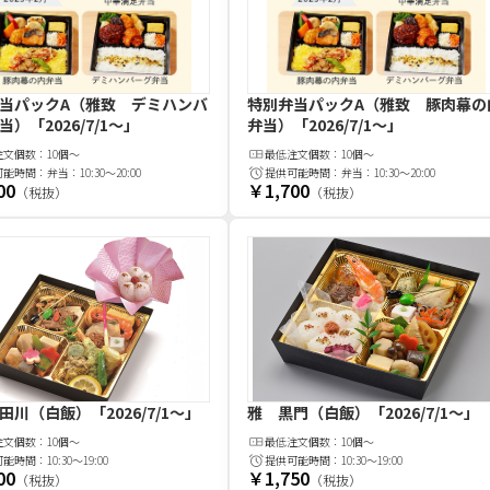
当パックA（雅致 デミハンバ
特別弁当パックA（雅致 豚肉幕の
当）
「2026/7/1〜」
弁当）
「2026/7/1〜」
注文
個
数：
10個～
最低注文
個
数：
10個～
可能時間：
弁当：10:30～20:00
提供可能時間：
弁当：10:30～20:00
00
￥1,700
（税抜）
（税抜）
田川（白飯）
「2026/7/1～」
雅 黒門（白飯）
「2026/7/1～」
注文
個
数：
10個～
最低注文
個
数：
10個～
可能時間：
10:30～19:00
提供可能時間：
10:30～19:00
00
￥1,750
（税抜）
（税抜）