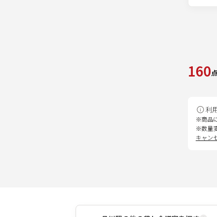
160
利
※商品
※数量
キャン