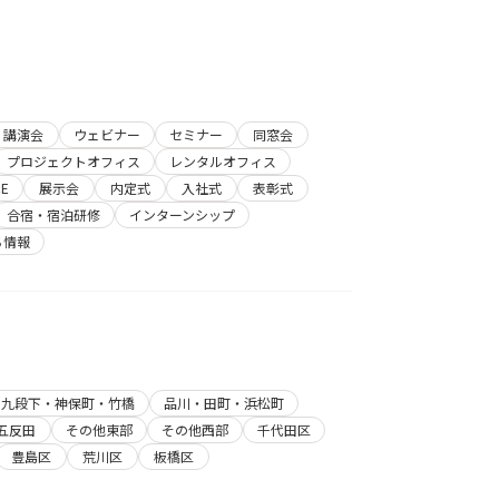
講演会
ウェビナー
セミナー
同窓会
プロジェクトオフィス
レンタルオフィス
E
展示会
内定式
入社式
表彰式
合宿・宿泊研修
インターンシップ
ち情報
・九段下・神保町・竹橋
品川・田町・浜松町
五反田
その他東部
その他西部
千代田区
豊島区
荒川区
板橋区