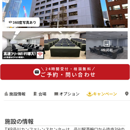
360度写真あり
4
枚掲載
24時間受付・相談無料
ご予約・問い合わせ
施設情報
会場
オプション
キャンペーン
施設の情報
TKP品川カンファレンスセンターは、品川駅高輪口から徒歩3分の