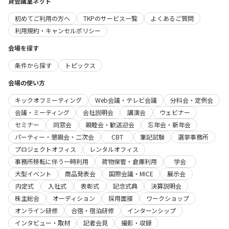
貸会議室ネット
初めてご利用の方へ
TKPのサービス一覧
よくあるご質問
利用規約・キャンセルポリシー
会場を探す
条件から探す
トピックス
会場の使い方
キックオフミーティング
Web会議・テレビ会議
分科会・定例会
会議・ミーティング
会社説明会
講演会
ウェビナー
セミナー
同窓会
親睦会・歓送迎会
忘年会・新年会
パーティー・懇親会・二次会
CBT
筆記試験
選挙事務所
プロジェクトオフィス
レンタルオフィス
事務所移転に伴う一時利用
荷物保管・倉庫利用
学会
大型イベント
商品発表会
国際会議・MICE
展示会
内定式
入社式
表彰式
記念式典
決算説明会
株主総会
オーディション
採用面接
ワークショップ
オンライン研修
合宿・宿泊研修
インターンシップ
インタビュー・取材
記者会見
撮影・収録