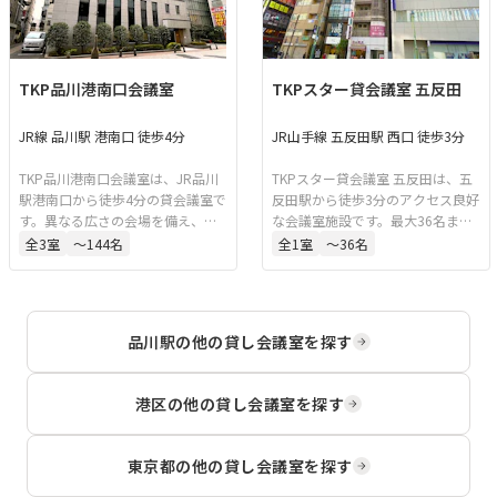
TKP品川港南口会議室
TKPスター貸会議室 五反田
JR線 品川駅 港南口 徒歩4分
JR山手線 五反田駅 西口 徒歩3分
TKP品川港南口会議室は、JR品川
TKPスター貸会議室 五反田は、五
駅港南口から徒歩4分の貸会議室で
反田駅から徒歩3分のアクセス良好
す。異なる広さの会場を備え、会
な会議室施設です。最大36名まで
議、試験、講演会など様々な用途
対応可能で、社内会議やセミナー
全
3
室
〜144名
全
1
室
〜36名
に対応可能です。全館貸切にも対
などに適しています。リーズナブ
応しており、ターミナル駅近接の
ルな料金で利用でき、日常的なビ
ためアクセスも良好です。
ジネス利用に最適です。
品川駅
の他の貸し会議室を探す
港区
の他の貸し会議室を探す
東京都
の他の貸し会議室を探す