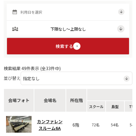
検索する
検索結果
49
件表示 (全
33
件中)
並び替え
会場フォト
会場名
所在階
スクール
島型
T字
カンファレン
6階
72名
54名
54
スルーム6A