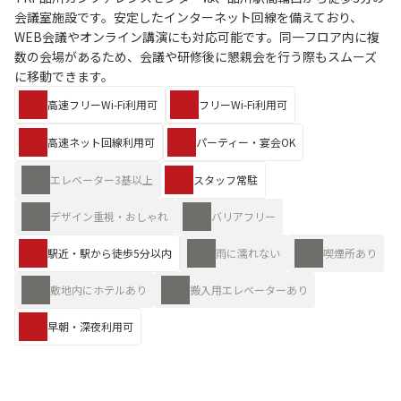
会議室施設です。安定したインターネット回線を備えており、
WEB会議やオンライン講演にも対応可能です。同一フロア内に複
数の会場があるため、会議や研修後に懇親会を行う際もスムーズ
に移動できます。
高速フリーWi-Fi利用可
フリーWi-Fi利用可
高速ネット回線利用可
パーティー・宴会OK
エレベーター3基以上
スタッフ常駐
デザイン重視・おしゃれ
バリアフリー
駅近・駅から徒歩5分以内
雨に濡れない
喫煙所あり
敷地内にホテルあり
搬入用エレベーターあり
早朝・深夜利用可