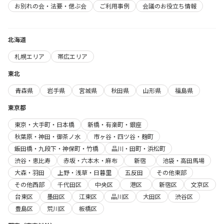
お別れの会・法要・偲ぶ会
ご利用事例
会議のお役立ち情報
北海道
札幌エリア
帯広エリア
東北
青森県
岩手県
宮城県
秋田県
山形県
福島県
東京都
東京・大手町・日本橋
新橋・有楽町・銀座
秋葉原・神田・御茶ノ水
市ヶ谷・四ツ谷・麹町
飯田橋・九段下・神保町・竹橋
品川・田町・浜松町
渋谷・恵比寿
赤坂・六本木・麻布
新宿
池袋・高田馬場
大森・羽田
上野・浅草・日暮里
五反田
その他東部
その他西部
千代田区
中央区
港区
新宿区
文京区
台東区
墨田区
江東区
品川区
大田区
渋谷区
豊島区
荒川区
板橋区