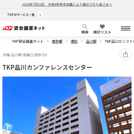
2026年7月30日
令和8年熊本地震により被災された皆さまへ
TKPのサービス一覧
検索
検討リスト
TKP貸会議室ネット
東京都
港区
品川駅
TKP品川カンフ
JR線 品川駅 高輪口 徒歩3分
TKP品川カンファレンスセンター