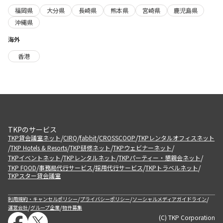
福岡県
大分県
長崎県
熊本県
宮崎県
鹿児島県
沖縄県
海外
香港
TKPのサービス
/
/
/
/
TKP貸会議室ネット
CIRQ
fabbit
CROSSCOOP
TKPレンタルオフィスネット
/
/
/
/
TKP Hotels & Resorts
TKP研修ネット
TKPウェビナーネット
/
/
/
TKPイベントネット
TKPレンタルネット
TKPパーティー・懇親会ネット
/
/
/
/
TKP FOOD
事務局代行サービス
採用代行サービス
TKPトラベルネット
TKPスター貸会議室
/
/
/
利用規約・キャンセルポリシー
プライバシーポリシー
ソーシャルメディアガイドライン
/
/
運営会社
グループ企業
物件募集
(C) TKP Corporation