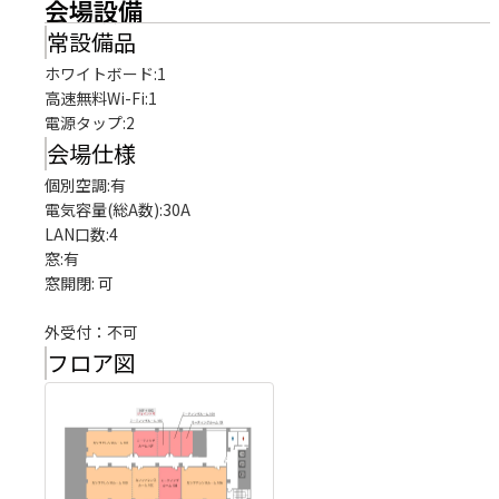
会場設備
常設備品
ホワイトボード
:
1
高速無料Wi-Fi
:
1
電源タップ
:
2
会場仕様
個別空調:有

電気容量(総A数):30A

LAN口数:4

窓:有

窓開閉: 可

外受付：不可
フロア図