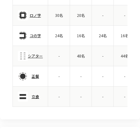
ロノ字
30名
20名
-
-
コの字
24名
16名
24名
16名
シアター
-
48名
-
44名
正餐
-
-
-
-
立食
-
-
-
-