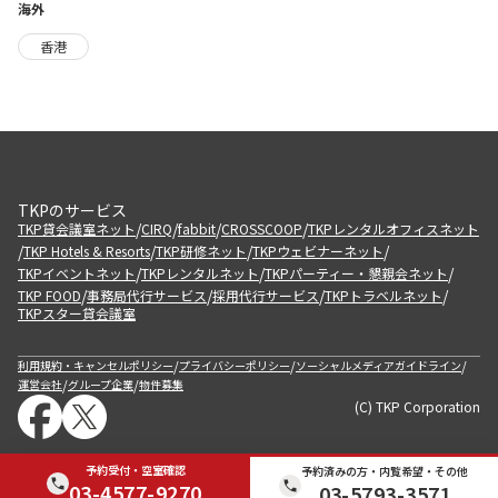
海外
香港
TKPのサービス
/
/
/
/
TKP貸会議室ネット
CIRQ
fabbit
CROSSCOOP
TKPレンタルオフィスネット
/
/
/
/
TKP Hotels & Resorts
TKP研修ネット
TKPウェビナーネット
/
/
/
TKPイベントネット
TKPレンタルネット
TKPパーティー・懇親会ネット
/
/
/
/
TKP FOOD
事務局代行サービス
採用代行サービス
TKPトラベルネット
TKPスター貸会議室
/
/
/
利用規約・キャンセルポリシー
プライバシーポリシー
ソーシャルメディアガイドライン
/
/
運営会社
グループ企業
物件募集
(C) TKP Corporation
予約受付・空室確認
予約済みの方・内覧希望・その他
03-4577-9270
03-5793-3571