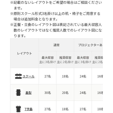
※記載のないレイアウトをご希望の場合はご相談ください
ませ。
※原則スクール形式3名掛け以上の机・椅子をご用意する
場合は追加料金となります。
※正餐・立食のレイアウト図は表記されている最大収容人
数のレイアウトではなく推奨人数でのレイアウト図にな
ります。
通常
プロジェクターあり
レイアウト
最大収容
推奨収容
最大収容
推奨収容
主に3名掛け
主に2名掛け
主に3名掛け
主に2名掛け
スクール
27名
18名
24名
16名
島型
30名
20名
24名
16名
T字島
27名
18名
27名
18名