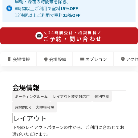
早朝・深夜の時間帯を除き、
8時間以上ご利用で室料
15％OFF
12時間以上ご利用で室料
25％OFF
24時間受付・相談無料
ご予約・問い合わせ
会場情報
会場設備
オプション
アク
会場情報
ミーティングルーム
レイアウト変更対応可
個別空調
窓開閉OK
大規模会場
レイアウト
下記のレイアウトパターンの中から、ご利用に合わせてお
選びいただけます。