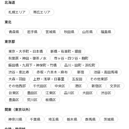
北海道
札幌エリア
帯広エリア
東北
青森県
岩手県
宮城県
秋田県
山形県
福島県
東京都
東京・大手町・日本橋
新橋・有楽町・銀座
秋葉原・神田・御茶ノ水
市ヶ谷・四ツ谷・麹町
飯田橋・九段下・神保町・竹橋
品川・田町・浜松町
渋谷・恵比寿
赤坂・六本木・麻布
新宿
池袋・高田馬場
大森・羽田
上野・浅草・日暮里
五反田
その他東部
その他西部
千代田区
中央区
港区
新宿区
文京区
台東区
墨田区
江東区
品川区
大田区
渋谷区
豊島区
荒川区
板橋区
関東（東京以外）
神奈川県
千葉県
埼玉県
栃木県
群馬県
茨城県
北陸・甲信越