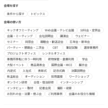
会場を探す
条件から探す
トピックス
会場の使い方
キックオフミーティング
Web会議・テレビ会議
分科会・定例会
会議・ミーティング
会社説明会
講演会
ウェビナー
セミナー
同窓会
親睦会・歓送迎会
忘年会・新年会
パーティー・懇親会・二次会
CBT
筆記試験
選挙事務所
プロジェクトオフィス
レンタルオフィス
事務所移転に伴う一時利用
荷物保管・倉庫利用
学会
大型イベント
商品発表会
国際会議・MICE
展示会
内定式
入社式
表彰式
記念式典
決算説明会
株主総会
オーディション
採用面接
ワークショップ
オンライン研修
合宿・宿泊研修
インターンシップ
インタビュー・取材
記者会見
撮影・収録
お別れの会・法要・偲ぶ会
ご利用事例
会議のお役立ち情報