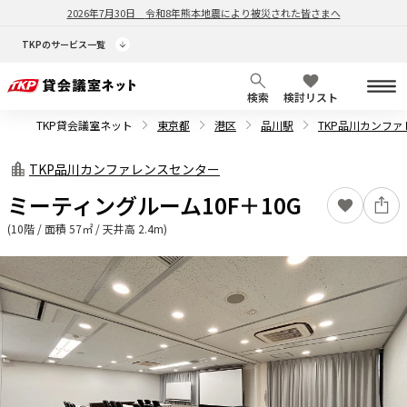
2026年7月30日
令和8年熊本地震により被災された皆さまへ
TKPのサービス一覧
検索
検討リスト
TKP貸会議室ネット
東京都
港区
品川駅
TKP品川カンフ
TKP品川カンファレンスセンター
ミーティングルーム10F＋10G
(10階 / 面積 57㎡ / 天井高 2.4m)