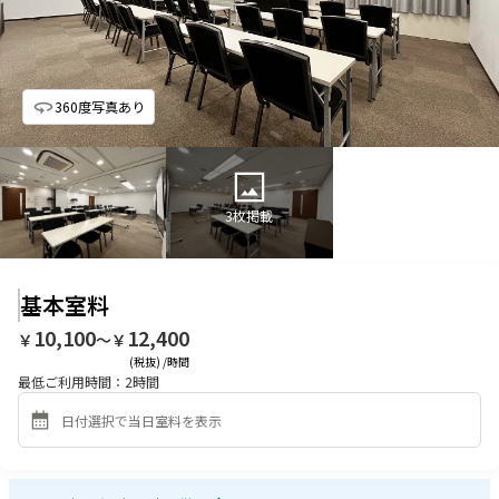
360度写真あり
3
枚掲載
基本室料
10,100
12,400
￥
〜￥
(税抜) /時間
最低ご利用時間：
2
時間