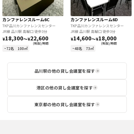
カンファレンスルーム6C
カンファレンスルーム6D
TKP品川カンファレンスセンター
TKP品川カンファレンスセンター
JR線 品川駅 高輪口 徒歩3分
JR線 品川駅 高輪口 徒歩3分
18,300
22,600
14,600
18,000
¥
〜
¥
¥
〜
¥
(税抜)/時間
(税抜)/時間
~72名
100㎡
~48名
73㎡
品川駅
の他の貸し会議室を探す
港区
の他の貸し会議室を探す
東京都
の他の貸し会議室を探す