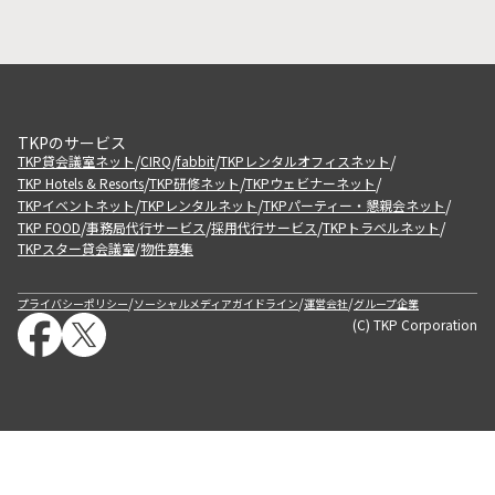
TKPのサービス
/
/
/
/
TKP貸会議室ネット
CIRQ
fabbit
TKPレンタルオフィスネット
/
/
/
TKP Hotels & Resorts
TKP研修ネット
TKPウェビナーネット
/
/
/
TKPイベントネット
TKPレンタルネット
TKPパーティー・懇親会ネット
/
/
/
/
TKP FOOD
事務局代行サービス
採用代行サービス
TKPトラベルネット
TKPスター貸会議室
物件募集
/
/
/
/
プライバシーポリシー
ソーシャルメディアガイドライン
運営会社
グループ企業
(C) TKP Corporation