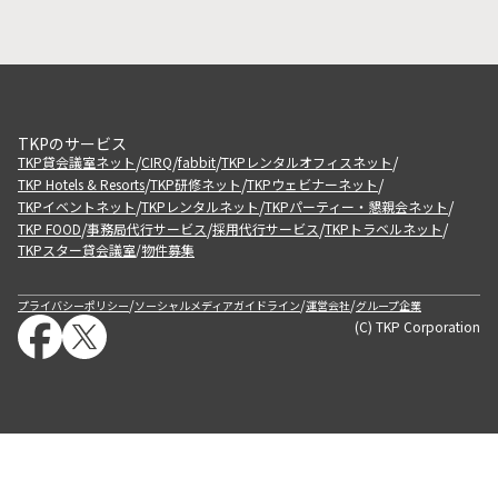
TKPのサービス
/
/
/
/
TKP貸会議室ネット
CIRQ
fabbit
TKPレンタルオフィスネット
/
/
/
TKP Hotels & Resorts
TKP研修ネット
TKPウェビナーネット
/
/
/
TKPイベントネット
TKPレンタルネット
TKPパーティー・懇親会ネット
/
/
/
/
TKP FOOD
事務局代行サービス
採用代行サービス
TKPトラベルネット
TKPスター貸会議室
物件募集
/
/
/
/
プライバシーポリシー
ソーシャルメディアガイドライン
運営会社
グループ企業
(C) TKP Corporation