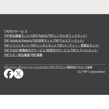
TKPのサービス
/
/
/
/
TKP貸会議室ネット
CIRQ
fabbit
TKPレンタルオフィスネット
/
/
/
TKP Hotels & Resorts
TKP研修ネット
TKPウェビナーネット
/
/
/
TKPイベントネット
TKPレンタルネット
TKPパーティー・懇親会ネット
/
/
/
/
TKP FOOD
事務局代行サービス
採用代行サービス
TKPトラベルネット
TKPスター貸会議室
物件募集
/
/
/
/
プライバシーポリシー
ソーシャルメディアガイドライン
運営会社
グループ企業
(C) TKP Corporation