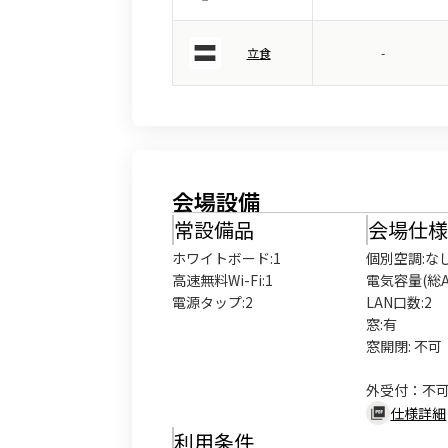
立食
-
会場設備
常設備品
会場仕
ホワイトボード
:
1
個別空調:なし
高速無料Wi-Fi
:
1
電気容量(総A数
電源タップ
:
2
LAN口数:2

窓:有

窓開閉: 不可

外受付：不
仕様詳細
利用条件