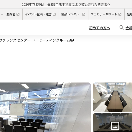
2026年7月30日
令和8年熊本地震により被災された皆さまへ
ィー・懇親会
イベント企画・運営
備品レンタル
ウェビナーサポート
短
初めての方へ
会
ンファレンスセンター
ミーティングルーム8A