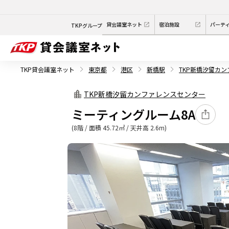
貸会議室ネット
宿泊施設
パーテ
TKPグループ
TKP貸会議室ネット
東京都
港区
新橋駅
TKP新橋汐留カ
TKP新橋汐留カンファレンスセンター
ミーティングルーム8A
(8階 / 面積 45.72㎡ / 天井高 2.6m)