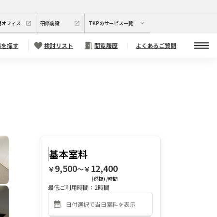
期オフィス
研修施設
TKPのサービス一覧
場を探す
検討リスト
閲覧履歴
よくあるご質問
基本室料
9,500
12,400
￥
〜￥
(税抜) /時間
最低ご利用時間：
2
時間