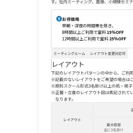
す。社内ミーティング、面接、小規模セミ
お得価格
早朝・深夜の時間帯を除き、
8時間以上ご利用で室料
15％OFF
12時間以上ご利用で室料
25％OFF
ミーティングルーム
レイアウト変更対応可
レイアウト
下記のレイアウトパターンの中から、ご利
※記載のないレイアウトをご希望の場合は
※原則スクール形式3名掛け以上の机・椅
※正餐・立食のレイアウト図は表記されて
なります。
レイアウト
最大収容
主に3名掛け