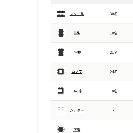
スクール
30名
島型
18名
T字島
21名
ロノ字
24名
コの字
18名
シアター
-
正餐
-