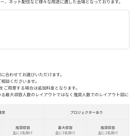
ナー、ネット配信など様々な用途に適した会場となっております。
用に合わせてお選びいただけます。
ご相談くださいませ。
子をご用意する場合は追加料金となります。
いる最大収容人数のレイアウトではなく推奨人数でのレイアウト図に
通常
プロジェクターあり
推奨収容
最大収容
推奨収容
主に2名掛け
主に3名掛け
主に2名掛け