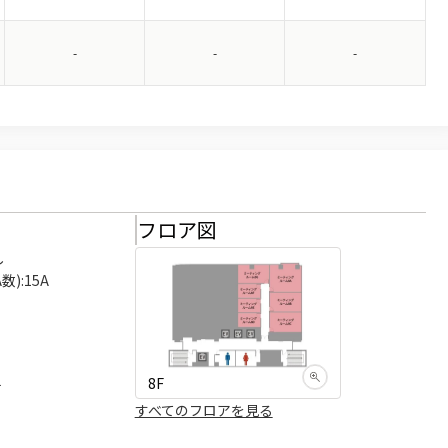
-
-
-
様
フロア図


):15A

8F
可
すべてのフロアを見る