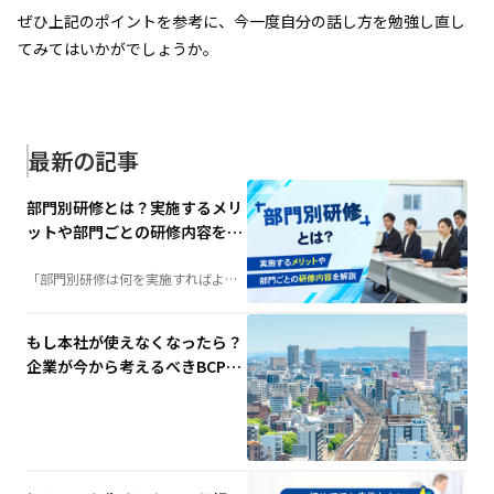
ぜひ上記のポイントを参考に、今一度自分の話し方を勉強し直し
てみてはいかがでしょうか。
最新の記事
部門別研修とは？実施するメリ
ットや部門ごとの研修内容を解
説
「部門別研修は何を実施すればよ
い？」そんな担当者の疑問を解決。
階層別研修との違いや実施するメリ
ット、部門ごとの研修内容例、成功
させるポイントまで、人材育成に役
もし本社が使えなくなったら？
立つ情報を分かりやすく解説しま
す。
企業が今から考えるべきBCP対
策と代替拠点の重要性