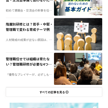
会・交流会準備で迷わないため
の基本ガイド
初めて懇親会・交流会の幹事を任さ
れた方へ。会場選びや予算の考え
方、当日の演出、準備の流れまで、
失敗しないためのポイントを分かり
やすく解説します。
階層別研修とは？若手・中堅・
管理職で変わる育成テーマ例
人材育成の成果が出ない原因は、
「研修不足」ではなく「研修設計」
にあるかもしれません。社員の成長
段階に合わせて育成する「階層別研
修」は、組織力向上の鍵となる施策
です。若手・中堅・管理職それぞれ
に必要な研修テーマや実施方法を詳
管理職任せでは組織は育たな
しく解説します。
い？管理職研修が必要な4つの
理由
「優秀なプレイヤーが、必ずしも優
秀な管理職になるとは限らない」——
組織づくりにおいて、この壁に直面
する企業は少なくありません。管理
職に求められる役割とは何か、なぜ
研修が必要なのか。組織成長につな
がる管理職育成のポイントを解説し
すべての記事を見る
ます。