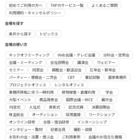
初めてご利用の方へ
TKPのサービス一覧
よくあるご質問
利用規約・キャンセルポリシー
会場を探す
条件から探す
トピックス
会場の使い方
キックオフミーティング
Web会議・テレビ会議
分科会・定例会
会議・ミーティング
会社説明会
講演会
ウェビナー
セミナー
同窓会
親睦会・歓送迎会
忘年会・新年会
パーティー・懇親会・二次会
CBT
筆記試験
選挙事務所
プロジェクトオフィス
レンタルオフィス
事務所移転に伴う一時利用
荷物保管・倉庫利用
学会
大型イベント
商品発表会
国際会議・MICE
展示会
内定式
入社式
表彰式
記念式典
決算説明会
株主総会
オーディション
採用面接
ワークショップ
オンライン研修
合宿・宿泊研修
インターンシップ
インタビュー・取材
記者会見
撮影・収録
お別れの会・法要・偲ぶ会
ご利用事例
会議のお役立ち情報