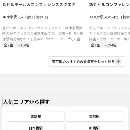
丸ビルホール＆コンファレンススクエア
新丸ビルコンファレン
JR東京駅 丸の内南口 徒歩1分
JR東京駅 丸の内北口 徒歩
丸ビルホール＆コンファレンススクエアは東京駅直
新丸ビルコンファレンス
結の好アクセスな会議室施設です。 音響・照明・映
アクセスな会議室施設です
像設備完備されてる約400㎡のホールと、大小5室の
議室で研修・セミナー等
会議室。セミナー、講演会、シンポジウム、株主総
です。
全
7
室
〜314名
全
1
室
〜204名
会、決算説明会、新製品発表、展示会、試写会な
ど、多様な用途にご対応可能です。
東京都
のおすすめの会議室をもっと見る
人気エリアから探す
東京都
東京駅
日本橋駅
新橋駅