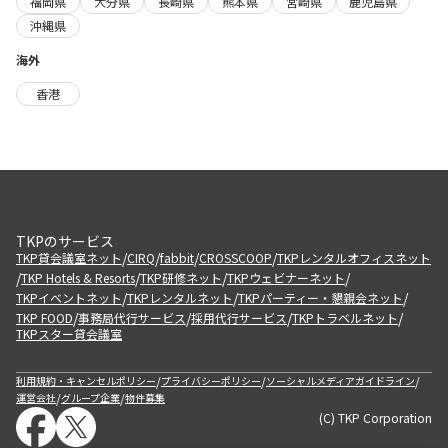
福岡県
大分県
長崎県
熊本県
宮崎県
鹿児島県
沖縄県
海外
香港
TKPのサービス
/
/
/
/
TKP貸会議室ネット
CIRQ
fabbit
CROSSCOOP
TKPレンタルオフィスネット
/
/
/
/
TKP Hotels & Resorts
TKP研修ネット
TKPウェビナーネット
/
/
/
TKPイベントネット
TKPレンタルネット
TKPパーティー・懇親会ネット
/
/
/
/
TKP FOOD
事務局代行サービス
採用代行サービス
TKPトラベルネット
TKPスター貸会議室
/
/
/
利用規約・キャンセルポリシー
プライバシーポリシー
ソーシャルメディアガイドライン
/
/
運営会社
グループ企業
物件募集
(C) TKP Corporation