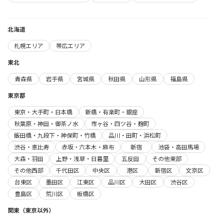
北海道
札幌エリア
帯広エリア
東北
青森県
岩手県
宮城県
秋田県
山形県
福島県
東京都
東京・大手町・日本橋
新橋・有楽町・銀座
秋葉原・神田・御茶ノ水
市ヶ谷・四ツ谷・麹町
飯田橋・九段下・神保町・竹橋
品川・田町・浜松町
渋谷・恵比寿
赤坂・六本木・麻布
新宿
池袋・高田馬場
大森・羽田
上野・浅草・日暮里
五反田
その他東部
その他西部
千代田区
中央区
港区
新宿区
文京区
台東区
墨田区
江東区
品川区
大田区
渋谷区
豊島区
荒川区
板橋区
関東（東京以外）