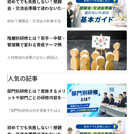
初めてでも失敗しない！懇親
会・交流会準備で迷わないため
の基本ガイド
初めて懇親会・交流会の幹事を任さ
れた方へ。会場選びや予算の考え
方、当日の演出、準備の流れまで、
失敗しないためのポイントを分かり
やすく解説します。
階層別研修とは？若手・中堅・
管理職で変わる育成テーマ例
人材育成の成果が出ない原因は、
「研修不足」ではなく「研修設計」
にあるかもしれません。社員の成長
段階に合わせて育成する「階層別研
修」は、組織力向上の鍵となる施策
です。若手・中堅・管理職それぞれ
人気の記事
に必要な研修テーマや実施方法を詳
しく解説します。
部門別研修とは？実施するメリ
ットや部門ごとの研修内容を解
説
「部門別研修は何を実施すればよ
い？」そんな担当者の疑問を解決。
階層別研修との違いや実施するメリ
ット、部門ごとの研修内容例、成功
させるポイントまで、人材育成に役
初めてでも失敗しない！懇親
立つ情報を分かりやすく解説しま
す。