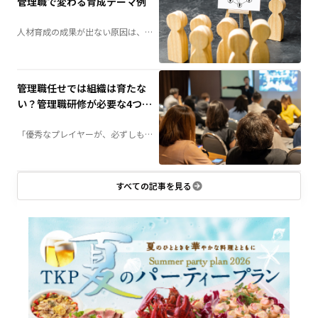
管理職で変わる育成テーマ例
人材育成の成果が出ない原因は、
「研修不足」ではなく「研修設計」
にあるかもしれません。社員の成長
段階に合わせて育成する「階層別研
修」は、組織力向上の鍵となる施策
です。若手・中堅・管理職それぞれ
に必要な研修テーマや実施方法を詳
管理職任せでは組織は育たな
しく解説します。
い？管理職研修が必要な4つの
理由
「優秀なプレイヤーが、必ずしも優
秀な管理職になるとは限らない」——
組織づくりにおいて、この壁に直面
する企業は少なくありません。管理
職に求められる役割とは何か、なぜ
研修が必要なのか。組織成長につな
がる管理職育成のポイントを解説し
すべての記事を見る
ます。