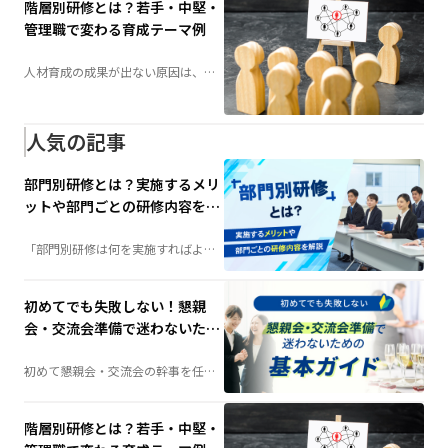
階層別研修とは？若手・中堅・
管理職で変わる育成テーマ例
人材育成の成果が出ない原因は、
「研修不足」ではなく「研修設計」
にあるかもしれません。社員の成長
段階に合わせて育成する「階層別研
修」は、組織力向上の鍵となる施策
です。若手・中堅・管理職それぞれ
人気の記事
に必要な研修テーマや実施方法を詳
しく解説します。
部門別研修とは？実施するメリ
ットや部門ごとの研修内容を解
説
「部門別研修は何を実施すればよ
い？」そんな担当者の疑問を解決。
階層別研修との違いや実施するメリ
ット、部門ごとの研修内容例、成功
させるポイントまで、人材育成に役
初めてでも失敗しない！懇親
立つ情報を分かりやすく解説しま
す。
会・交流会準備で迷わないため
の基本ガイド
初めて懇親会・交流会の幹事を任さ
れた方へ。会場選びや予算の考え
方、当日の演出、準備の流れまで、
失敗しないためのポイントを分かり
やすく解説します。
階層別研修とは？若手・中堅・