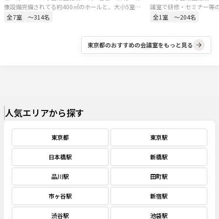
像設備完備されてる約400㎡のホールと、大小5室の
議室で研修・セミナー等
会議室。セミナー、講演会、シンポジウム、株主総
です。
全
7
室
〜314名
全
1
室
〜204名
会、決算説明会、新製品発表、展示会、試写会な
ど、多様な用途にご対応可能です。
東京都
のおすすめの会議室をもっと見る
人気エリアから探す
東京都
東京駅
日本橋駅
新橋駅
品川駅
田町駅
市ヶ谷駅
新宿駅
渋谷駅
池袋駅