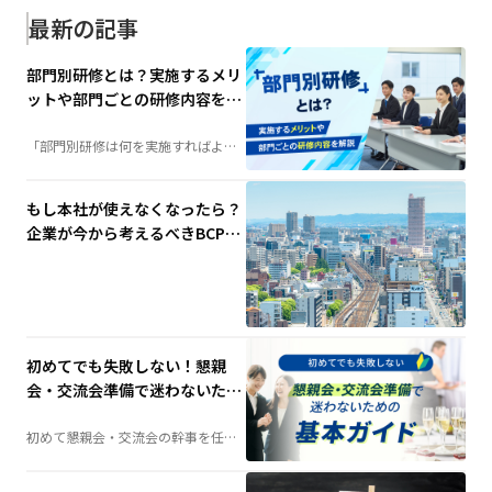
最新の記事
部門別研修とは？実施するメリ
ットや部門ごとの研修内容を解
説
「部門別研修は何を実施すればよ
い？」そんな担当者の疑問を解決。
階層別研修との違いや実施するメリ
ット、部門ごとの研修内容例、成功
させるポイントまで、人材育成に役
もし本社が使えなくなったら？
立つ情報を分かりやすく解説しま
す。
企業が今から考えるべきBCP対
策と代替拠点の重要性
初めてでも失敗しない！懇親
会・交流会準備で迷わないため
の基本ガイド
初めて懇親会・交流会の幹事を任さ
れた方へ。会場選びや予算の考え
方、当日の演出、準備の流れまで、
失敗しないためのポイントを分かり
やすく解説します。