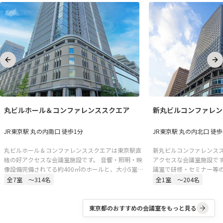
Previous slide
Ne
丸ビルホール＆コンファレンススクエア
新丸ビルコンファレン
JR東京駅 丸の内南口 徒歩1分
JR東京駅 丸の内北口 徒歩
丸ビルホール＆コンファレンススクエアは東京駅直
新丸ビルコンファレンス
結の好アクセスな会議室施設です。 音響・照明・映
アクセスな会議室施設です
像設備完備されてる約400㎡のホールと、大小5室の
議室で研修・セミナー等
会議室。セミナー、講演会、シンポジウム、株主総
です。
全
7
室
〜314名
全
1
室
〜204名
会、決算説明会、新製品発表、展示会、試写会な
ど、多様な用途にご対応可能です。
東京都
のおすすめの会議室をもっと見る