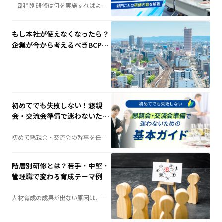
「部門別研修は何を実施すればよ
い？」そんな担当者の疑問を解決。
階層別研修との違いや実施するメリ
ット、部門ごとの研修内容例、成功
させるポイントまで、人材育成に役
もし本社が使えなくなったら？
立つ情報を分かりやすく解説しま
す。
企業が今から考えるべきBCP対
策と代替拠点の重要性
初めてでも失敗しない！懇親
会・交流会準備で迷わないため
の基本ガイド
初めて懇親会・交流会の幹事を任さ
れた方へ。会場選びや予算の考え
方、当日の演出、準備の流れまで、
失敗しないためのポイントを分かり
やすく解説します。
階層別研修とは？若手・中堅・
管理職で変わる育成テーマ例
人材育成の成果が出ない原因は、
「研修不足」ではなく「研修設計」
にあるかもしれません。社員の成長
段階に合わせて育成する「階層別研
修」は、組織力向上の鍵となる施策