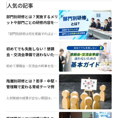
です。若手・中堅・管理職それぞれ
人気の記事
に必要な研修テーマや実施方法を詳
しく解説します。
部門別研修とは？実施するメリ
ットや部門ごとの研修内容を解
説
「部門別研修は何を実施すればよ
い？」そんな担当者の疑問を解決。
階層別研修との違いや実施するメリ
ット、部門ごとの研修内容例、成功
させるポイントまで、人材育成に役
初めてでも失敗しない！懇親
立つ情報を分かりやすく解説しま
す。
会・交流会準備で迷わないため
の基本ガイド
初めて懇親会・交流会の幹事を任さ
れた方へ。会場選びや予算の考え
方、当日の演出、準備の流れまで、
失敗しないためのポイントを分かり
やすく解説します。
階層別研修とは？若手・中堅・
管理職で変わる育成テーマ例
人材育成の成果が出ない原因は、
「研修不足」ではなく「研修設計」
にあるかもしれません。社員の成長
段階に合わせて育成する「階層別研
修」は、組織力向上の鍵となる施策
です。若手・中堅・管理職それぞれ
に必要な研修テーマや実施方法を詳