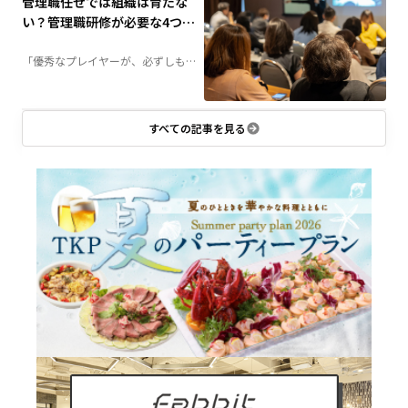
管理職任せでは組織は育たな
しく解説します。
い？管理職研修が必要な4つの
理由
「優秀なプレイヤーが、必ずしも優
秀な管理職になるとは限らない」——
組織づくりにおいて、この壁に直面
する企業は少なくありません。管理
職に求められる役割とは何か、なぜ
研修が必要なのか。組織成長につな
がる管理職育成のポイントを解説し
すべての記事を見る
ます。