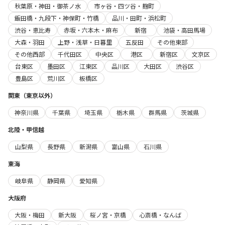
秋葉原・神田・御茶ノ水
市ヶ谷・四ツ谷・麹町
飯田橋・九段下・神保町・竹橋
品川・田町・浜松町
渋谷・恵比寿
赤坂・六本木・麻布
新宿
池袋・高田馬場
大森・羽田
上野・浅草・日暮里
五反田
その他東部
その他西部
千代田区
中央区
港区
新宿区
文京区
台東区
墨田区
江東区
品川区
大田区
渋谷区
豊島区
荒川区
板橋区
関東（東京以外）
神奈川県
千葉県
埼玉県
栃木県
群馬県
茨城県
北陸・甲信越
山梨県
長野県
新潟県
富山県
石川県
東海
岐阜県
静岡県
愛知県
大阪府
大阪・梅田
新大阪
桜ノ宮・京橋
心斎橋・なんば