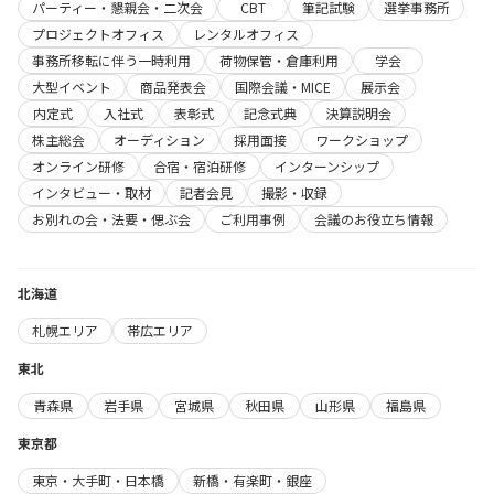
パーティー・懇親会・二次会
CBT
筆記試験
選挙事務所
プロジェクトオフィス
レンタルオフィス
事務所移転に伴う一時利用
荷物保管・倉庫利用
学会
大型イベント
商品発表会
国際会議・MICE
展示会
内定式
入社式
表彰式
記念式典
決算説明会
株主総会
オーディション
採用面接
ワークショップ
オンライン研修
合宿・宿泊研修
インターンシップ
インタビュー・取材
記者会見
撮影・収録
お別れの会・法要・偲ぶ会
ご利用事例
会議のお役立ち情報
北海道
札幌エリア
帯広エリア
東北
青森県
岩手県
宮城県
秋田県
山形県
福島県
東京都
東京・大手町・日本橋
新橋・有楽町・銀座