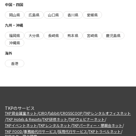
中国・四国
岡山県
広島県
山口県
香川県
愛媛県
九州・沖縄
福岡県
大分県
長崎県
熊本県
宮崎県
鹿児島県
沖縄県
海外
香港
TKPのサービス
/
/
/
/
TKP貸会議室ネット
CIRQ
fabbit
CROSSCOOP
TKPレンタルオフィスネット
/
/
/
/
TKP Hotels & Resorts
TKP研修ネット
TKPウェビナーネット
/
/
/
TKPイベントネット
TKPレンタルネット
TKPパーティー・懇親会ネット
/
/
/
/
TKP FOOD
事務局代行サービス
採用代行サービス
TKPトラベルネット