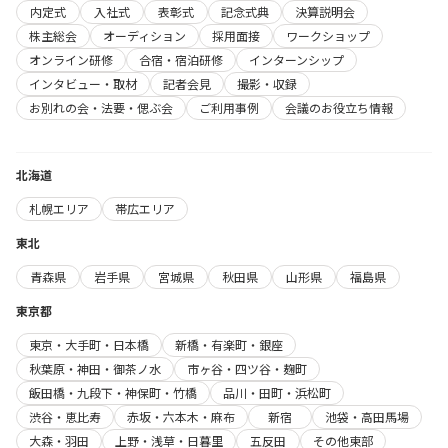
内定式
入社式
表彰式
記念式典
決算説明会
株主総会
オーディション
採用面接
ワークショップ
オンライン研修
合宿・宿泊研修
インターンシップ
インタビュー・取材
記者会見
撮影・収録
お別れの会・法要・偲ぶ会
ご利用事例
会議のお役立ち情報
北海道
札幌エリア
帯広エリア
東北
青森県
岩手県
宮城県
秋田県
山形県
福島県
東京都
東京・大手町・日本橋
新橋・有楽町・銀座
秋葉原・神田・御茶ノ水
市ヶ谷・四ツ谷・麹町
飯田橋・九段下・神保町・竹橋
品川・田町・浜松町
渋谷・恵比寿
赤坂・六本木・麻布
新宿
池袋・高田馬場
大森・羽田
上野・浅草・日暮里
五反田
その他東部