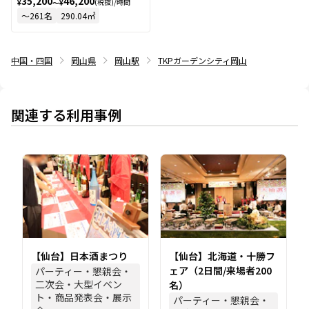
35,200
46,200
(税抜)/時間
¥
〜
¥
〜
261
名
290.04
㎡
中国・四国
岡山県
岡山駅
TKPガーデンシティ岡山
関連する利用事例
【仙台】日本酒まつり
【仙台】北海道・十勝フ
ェア（2日間/来場者200
パーティー・懇親会・
二次会・大型イベン
名）
ト・商品発表会・展示
パーティー・懇親会・