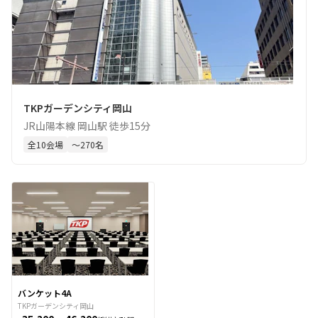
TKPガーデンシティ岡山
JR山陽本線 岡山駅 徒歩15分
全
10
会場
〜
270
名
バンケット4A
TKPガーデンシティ岡山