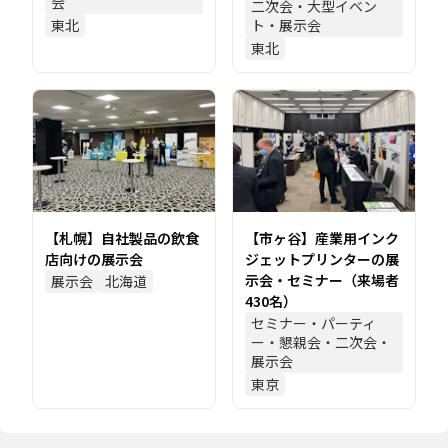
会
二次会・大型イベン
東北
ト・展示会
東北
【札幌】自社製品の飲食
【市ヶ谷】産業用インク
店向けの展示会
ジェットプリンターの展
示会・セミナー（来場者
展示会
北海道
430名）
セミナー・パーティ
ー・懇親会・二次会・
展示会
東京