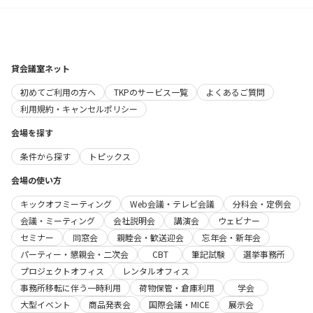
貸会議室ネット
初めてご利用の方へ
TKPのサービス一覧
よくあるご質問
利用規約・キャンセルポリシー
会場を探す
条件から探す
トピックス
会場の使い方
キックオフミーティング
Web会議・テレビ会議
分科会・定例会
会議・ミーティング
会社説明会
講演会
ウェビナー
セミナー
同窓会
親睦会・歓送迎会
忘年会・新年会
パーティー・懇親会・二次会
CBT
筆記試験
選挙事務所
プロジェクトオフィス
レンタルオフィス
事務所移転に伴う一時利用
荷物保管・倉庫利用
学会
大型イベント
商品発表会
国際会議・MICE
展示会