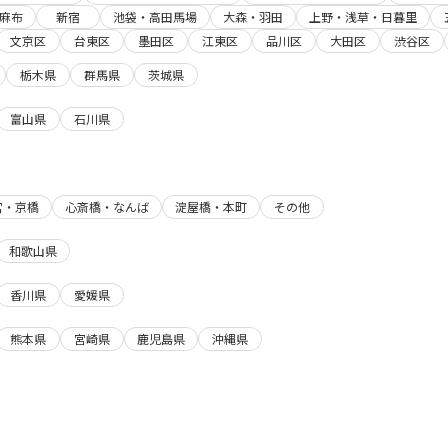
麻布
新宿
池袋・高田馬場
大森・羽田
上野・浅草・日暮里
文京区
台東区
墨田区
江東区
品川区
大田区
渋谷区
栃木県
群馬県
茨城県
富山県
石川県
宮・京橋
心斎橋・なんば
淀屋橋・本町
その他
和歌山県
香川県
愛媛県
熊本県
宮崎県
鹿児島県
沖縄県