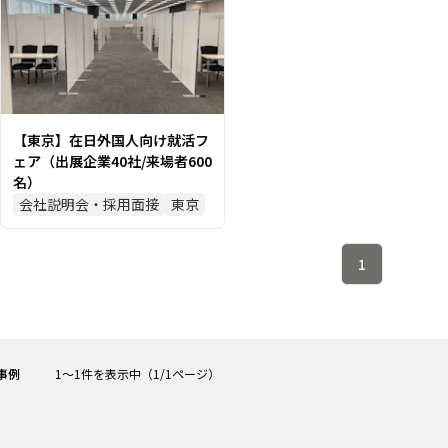
【東京】在日外国人向け就活フ
ェア（出展企業40社/来場者600
名）
会社説明会・採用面接
東京
1
事例
1
～
1
件を表示中
（
1
/
1
ページ）