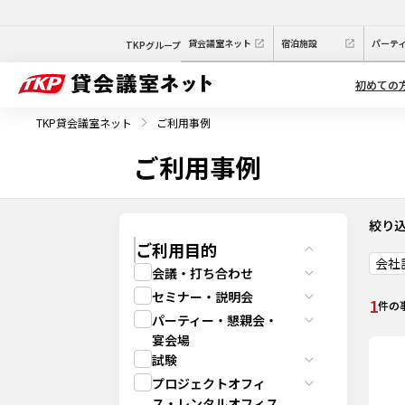
貸会議室ネット
宿泊施設
パーテ
TKPグループ
初めての
TKP貸会議室ネット
ご利用事例
ご利用事例
絞り
ご利用目的
会社
会議・打ち合わせ
セミナー・説明会
1
件の
パーティー・懇親会・
宴会場
試験
プロジェクトオフィ
ス・レンタルオフィス