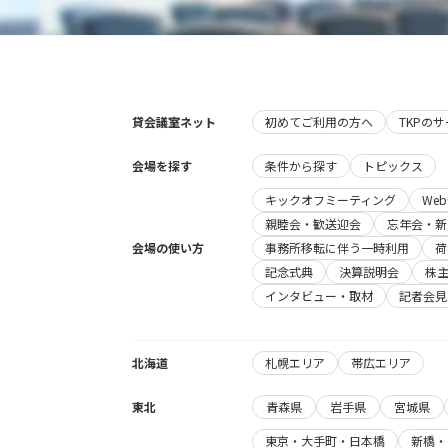
貸会議室ネット
初めてご利用の方へ
TKPの
会場を探す
条件から探す
トピックス
キックオフミーティング
We
親睦会・歓送迎会
忘年会・新
会場の使い方
事務所移転に伴う一時利用
荷
記念式典
決算説明会
株
インタビュー・取材
記者会見
北海道
札幌エリア
帯広エリア
東北
青森県
岩手県
宮城県
東京・大手町・日本橋
新橋・