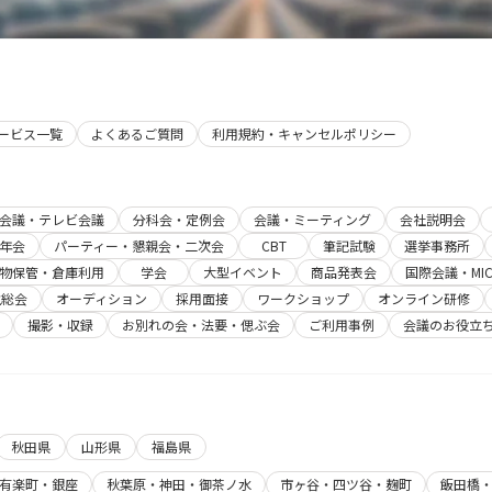
サービス一覧
よくあるご質問
利用規約・キャンセルポリシー
b会議・テレビ会議
分科会・定例会
会議・ミーティング
会社説明会
年会
パーティー・懇親会・二次会
CBT
筆記試験
選挙事務所
物保管・倉庫利用
学会
大型イベント
商品発表会
国際会議・MIC
主総会
オーディション
採用面接
ワークショップ
オンライン研修
撮影・収録
お別れの会・法要・偲ぶ会
ご利用事例
会議のお役立
秋田県
山形県
福島県
有楽町・銀座
秋葉原・神田・御茶ノ水
市ヶ谷・四ツ谷・麹町
飯田橋