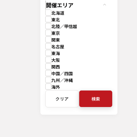
開催エリア
北海道
東北
北陸／甲信越
東京
関東
名古屋
東海
大阪
関西
中国／四国
九州／沖縄
海外
クリア
検索