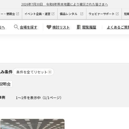
2026年7月30日
令和8年熊本地震により被災された皆さまへ
ィー・懇親会
イベント企画・運営
備品レンタル
ウェビナーサポート
短
方へ
会場を探す
検討リスト
閲覧履歴
よくあるご質
込み条件
条件を全てリセット
説明会
事例
1
～
1
件を表示中
（
1
/
1
ページ）