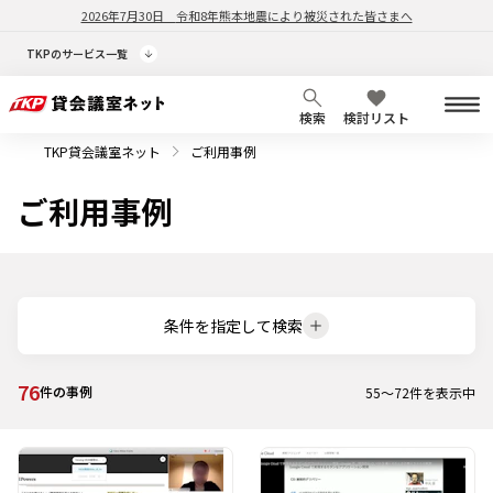
2026年7月30日
令和8年熊本地震により被災された皆さまへ
TKPのサービス一覧
検索
検討リスト
TKP貸会議室ネット
ご利用事例
ご利用事例
条件を指定して検索
76
件の事例
55
～
72
件を表示中