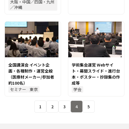
大阪・中国／四国・九州
／沖縄
全国講演会 イベント企
学術集会運営 Webサイ
画・各種制作・運営全般
ト・幕間スライド・進行台
（医療材メーカー/参加者
本・ポスター・抄録集の作
約100名）
成等
セミナー
東京
学会
1
2
3
4
5