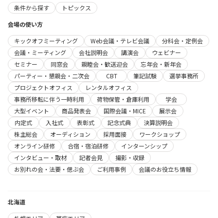
条件から探す
トピックス
会場の使い方
キックオフミーティング
Web会議・テレビ会議
分科会・定例会
会議・ミーティング
会社説明会
講演会
ウェビナー
セミナー
同窓会
親睦会・歓送迎会
忘年会・新年会
パーティー・懇親会・二次会
CBT
筆記試験
選挙事務所
プロジェクトオフィス
レンタルオフィス
事務所移転に伴う一時利用
荷物保管・倉庫利用
学会
大型イベント
商品発表会
国際会議・MICE
展示会
内定式
入社式
表彰式
記念式典
決算説明会
株主総会
オーディション
採用面接
ワークショップ
オンライン研修
合宿・宿泊研修
インターンシップ
インタビュー・取材
記者会見
撮影・収録
お別れの会・法要・偲ぶ会
ご利用事例
会議のお役立ち情報
北海道