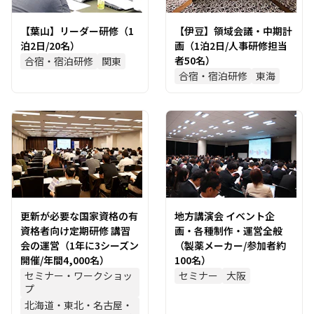
【葉山】リーダー研修（1
【伊豆】領域会議・中期計
泊2日/20名）
画（1泊2日/人事研修担当
者50名）
合宿・宿泊研修
関東
合宿・宿泊研修
東海
更新が必要な国家資格の有
地方講演会 イベント企
資格者向け定期研修 講習
画・各種制作・運営全般
会の運営（1年に3シーズン
（製薬メーカー/参加者約
開催/年間4,000名）
100名）
セミナー・ワークショッ
セミナー
大阪
プ
北海道・東北・名古屋・