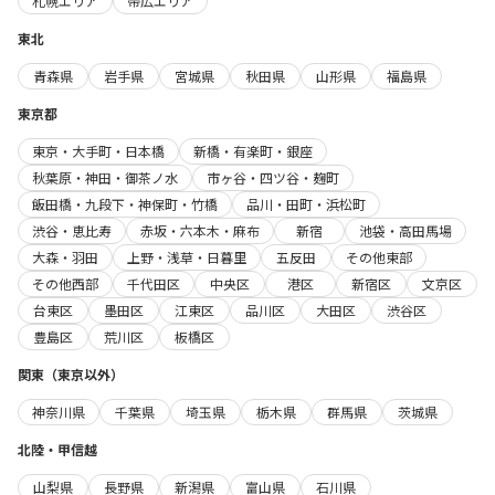
札幌エリア
帯広エリア
東北
青森県
岩手県
宮城県
秋田県
山形県
福島県
東京都
東京・大手町・日本橋
新橋・有楽町・銀座
秋葉原・神田・御茶ノ水
市ヶ谷・四ツ谷・麹町
飯田橋・九段下・神保町・竹橋
品川・田町・浜松町
渋谷・恵比寿
赤坂・六本木・麻布
新宿
池袋・高田馬場
大森・羽田
上野・浅草・日暮里
五反田
その他東部
その他西部
千代田区
中央区
港区
新宿区
文京区
台東区
墨田区
江東区
品川区
大田区
渋谷区
豊島区
荒川区
板橋区
関東（東京以外）
神奈川県
千葉県
埼玉県
栃木県
群馬県
茨城県
北陸・甲信越
山梨県
長野県
新潟県
富山県
石川県