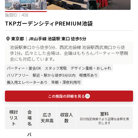
施設ID：
408
TKPガーデンシティPREMIUM池袋
東京都
｜
JR山手線 池袋駅 東口 徒歩5分
池袋駅東口から徒歩5分、西武池袋線 池袋駅西武南口から徒
歩1分。広々とした会場は、会議はもちろんパーティーや懇親
会にも対応しています。
パーティー・宴会OK
スタッフ常駐
デザイン重視・おしゃれ
バリアフリー
駅近・駅から徒歩5分以内
喫煙所あり
搬入用エレベーターあり
早朝・深夜利用可
この施設の詳細を見る
検討
会
室料
広さ
収容人
リス
場
日付指定検索でより正確な金額を表
天井高
数
ト
名
示します
バ