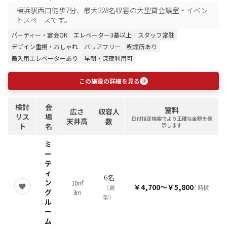
横浜駅西口徒歩7分、最大228名収容の大型貸会議室・イベン
トスペースです。
パーティー・宴会OK
エレベーター3基以上
スタッフ常駐
デザイン重視・おしゃれ
バリアフリー
喫煙所あり
搬入用エレベーターあり
早朝・深夜利用可
この施設の詳細を見る
検討
会
室料
広さ
収容人
リス
場
日付指定検索でより正確な金額を表
天井高
数
ト
名
示します
ミ
ー
テ
ィ
6名
ン
10㎡
￥4,700
〜
￥5,800
（
島
/ 時間
グ
3m
型
）
ル
ー
ム