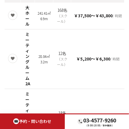
大
168名
ホ
241.41㎡
￥37,500
〜
￥43,800
（
スク
/ 時間
ー
6.9m
ール
）
ル
ミ
ー
テ
ィ
12名
ン
28.04㎡
￥5,200
〜
￥6,300
（
スク
/ 時間
グ
3.2m
ール
）
ル
ー
ム
2A
ミ
ー
テ
ィ
18名
ン
39.49㎡
￥6,200
〜
￥7,600
（
スク
/ 時間
03-4577-9260
予約・問い合わせ
グ
3.2m
ール
）
（9:00-18:00／年中無休）
ル