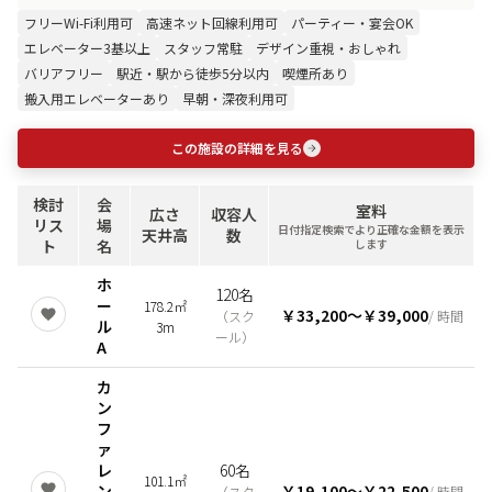
フリーWi-Fi利用可
高速ネット回線利用可
パーティー・宴会OK
エレベーター3基以上
スタッフ常駐
デザイン重視・おしゃれ
バリアフリー
駅近・駅から徒歩5分以内
喫煙所あり
搬入用エレベーターあり
早朝・深夜利用可
この施設の詳細を見る
検討
会
室料
広さ
収容人
リス
場
日付指定検索でより正確な金額を表示
天井高
数
ト
名
します
ホ
120名
ー
178.2㎡
￥33,200
〜
￥39,000
（
スク
/ 時間
ル
3m
ール
）
A
カ
ン
フ
ァ
レ
60名
101.1㎡
ン
￥19,100
〜
￥22,500
（
スク
/ 時間