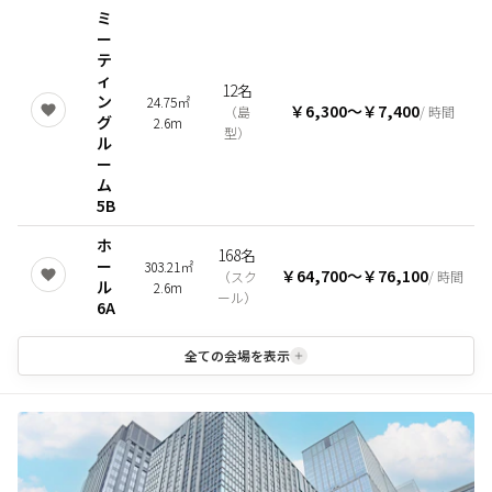
ミ
ー
テ
ィ
12名
ン
24.75㎡
￥6,300
〜
￥7,400
（
島
/ 時間
グ
2.6m
型
）
ル
ー
ム
5B
ホ
168名
ー
303.21㎡
￥64,700
〜
￥76,100
（
スク
/ 時間
ル
2.6m
ール
）
6A
全ての会場を表示