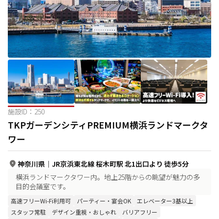
施設ID：
250
TKPガーデンシティPREMIUM横浜ランドマークタ
ワー
神奈川県
｜
JR京浜東北線 桜木町駅 北1出口より 徒歩5分
横浜ランドマークタワー内。地上25階からの眺望が魅力の多
目的会議室です。
高速フリーWi-Fi利用可
パーティー・宴会OK
エレベーター3基以上
スタッフ常駐
デザイン重視・おしゃれ
バリアフリー