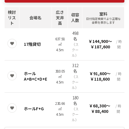
検討
広さ
室料
収容
リス
会場名
天井
日付指定検索でより正確な
人数
ト
高
金額を表示します
498
名
637.58
￥144,900
〜
/ 時
17階貸切
㎡
（
ス
￥187,600
間
4.5m
クー
ル
）
312
名
380.05
ホール
￥91,600
〜
/ 時
㎡
（
ス
A+B+C+D+E
￥118,600
間
4.5m
クー
ル
）
180
名
238.66
￥68,300
〜
/ 時
ホールF+G
㎡
（
ス
￥88,400
間
4.5m
クー
ル
）