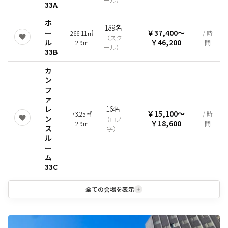
33A
ホ
189名
ー
￥37,400
〜
266.11㎡
/ 時
（
スク
ル
￥46,200
2.9m
間
ール
）
33B
カ
ン
フ
ァ
レ
16名
￥15,100
〜
73.25㎡
/ 時
ン
（
ロノ
￥18,600
2.9m
間
ス
字
）
ル
ー
ム
33C
全ての会場を表示