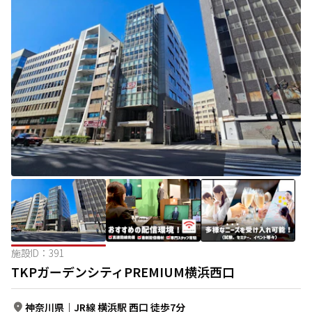
施設ID：
391
TKPガーデンシティPREMIUM横浜西口
神奈川県
｜
JR線 横浜駅 西口 徒歩7分