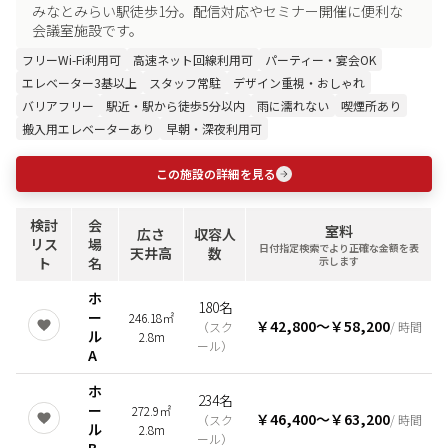
みなとみらい駅徒歩1分。配信対応やセミナー開催に便利な
会議室施設です。
フリーWi-Fi利用可
高速ネット回線利用可
パーティー・宴会OK
エレベーター3基以上
スタッフ常駐
デザイン重視・おしゃれ
バリアフリー
駅近・駅から徒歩5分以内
雨に濡れない
喫煙所あり
搬入用エレベーターあり
早朝・深夜利用可
この施設の詳細を見る
検討
会
室料
広さ
収容人
リス
場
日付指定検索でより正確な金額を表
天井高
数
ト
名
示します
ホ
180名
ー
246.18㎡
￥42,800
〜
￥58,200
（
スク
/ 時間
ル
2.8m
ール
）
A
ホ
234名
ー
272.9㎡
￥46,400
〜
￥63,200
（
スク
/ 時間
ル
2.8m
ール
）