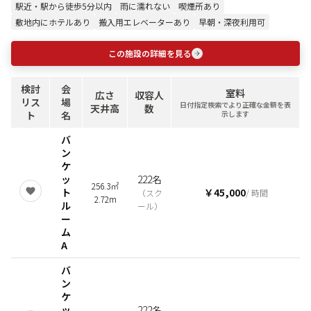
駅近・駅から徒歩5分以内
雨に濡れない
喫煙所あり
敷地内にホテルあり
搬入用エレベーターあり
早朝・深夜利用可
この施設の詳細を見る
検討
会
室料
広さ
収容人
リス
場
日付指定検索でより正確な金額を表
天井高
数
ト
名
示します
バ
ン
ケ
ッ
222名
256.3㎡
ト
￥45,000
（
スク
/ 時間
2.72m
ル
ール
）
ー
ム
A
バ
ン
ケ
ッ
222名