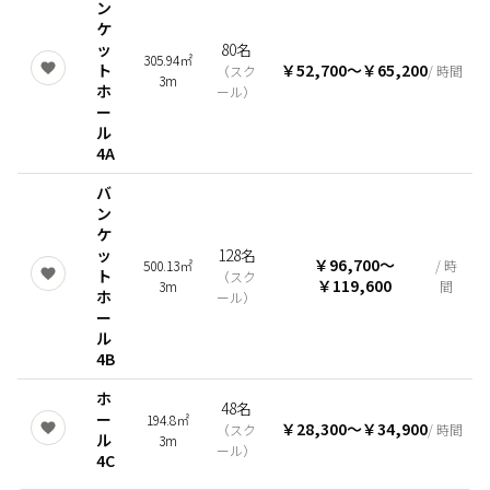
ン
ケ
ッ
80名
305.94㎡
ト
￥52,700
〜
￥65,200
（
スク
/ 時間
3m
ホ
ール
）
ー
ル
4A
バ
ン
ケ
ッ
128名
￥96,700
〜
500.13㎡
/ 時
ト
（
スク
￥119,600
3m
間
ホ
ール
）
ー
ル
4B
ホ
48名
ー
194.8㎡
￥28,300
〜
￥34,900
（
スク
/ 時間
ル
3m
ール
）
4C