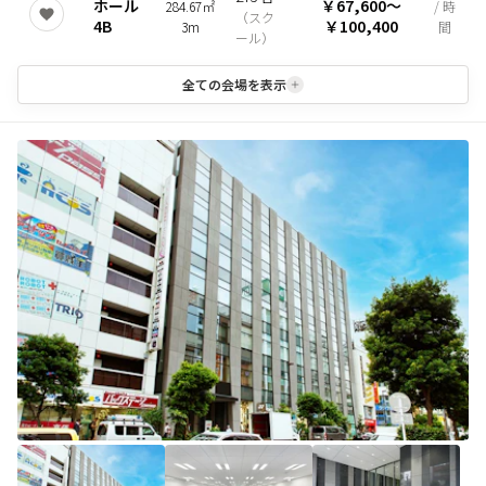
ホール
￥67,600
〜
284.67㎡
/ 時
（
スク
4B
￥100,400
3m
間
ール
）
全ての会場を表示