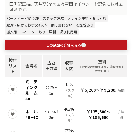
田町駅直結。天井高3mの広々空間はイベントや配信にも対応
可能です。
パーティー・宴会OK
スタッフ常駐
デザイン重視・おしゃれ
駅近・駅から徒歩5分以内
雨に濡れない
喫煙所あり
搬入用エレベーターあり
早朝・深夜利用可
この施設の詳細を見る
検討
室料
広さ
収容
リス
会場名
日付指定検索でより正確な金額を
天井高
人数
ト
表示します
ミーテ
12名
ィング
20.29㎡
￥6,200
〜
￥9,200
（
スク
/ 時間
ルーム
3m
ール
）
4A
462名
ホール
￥125,600
〜
536.78㎡
/ 時
（
スク
4B+4C
￥186,600
3m
間
ール
）
273名