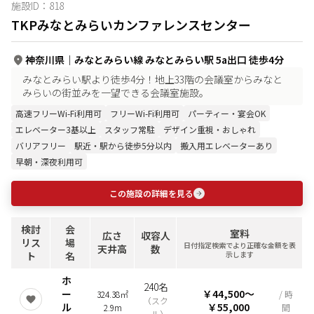
施設ID：
818
TKPみなとみらいカンファレンスセンター
神奈川県
｜
みなとみらい線 みなとみらい駅 5a出口 徒歩4分
みなとみらい駅より徒歩4分！地上33階の会議室からみなと
みらいの街並みを一望できる会議室施設。
高速フリーWi-Fi利用可
フリーWi-Fi利用可
パーティー・宴会OK
エレベーター3基以上
スタッフ常駐
デザイン重視・おしゃれ
バリアフリー
駅近・駅から徒歩5分以内
搬入用エレベーターあり
早朝・深夜利用可
この施設の詳細を見る
検討
会
室料
広さ
収容人
リス
場
日付指定検索でより正確な金額を表
天井高
数
ト
名
示します
ホ
240名
ー
￥44,500
〜
324.38㎡
/ 時
（
スク
ル
￥55,000
2.9m
間
ール
）