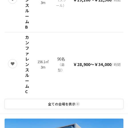
3m
ス
ール
）
ル
ー
ム
B
カ
ン
フ
ァ
レ
96名
156.1㎡
ン
￥28,900
〜
￥34,000
（
島
/ 時間
3m
ス
型
）
ル
ー
ム
C
全ての会場を表示