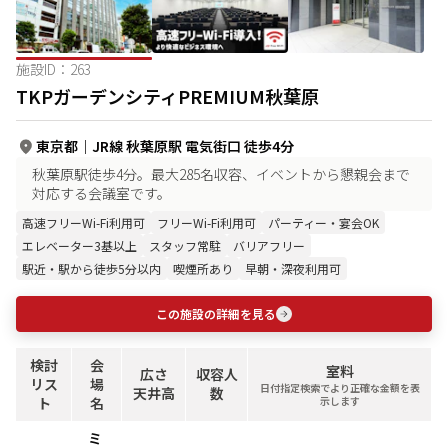
施設ID：
263
TKPガーデンシティPREMIUM秋葉原
東京都
｜
JR線 秋葉原駅 電気街口 徒歩4分
秋葉原駅徒歩4分。最大285名収容、イベントから懇親会まで
対応する会議室です。
高速フリーWi-Fi利用可
フリーWi-Fi利用可
パーティー・宴会OK
エレベーター3基以上
スタッフ常駐
バリアフリー
駅近・駅から徒歩5分以内
喫煙所あり
早朝・深夜利用可
この施設の詳細を見る
検討
会
室料
広さ
収容人
リス
場
日付指定検索でより正確な金額を表
天井高
数
ト
名
示します
ミ