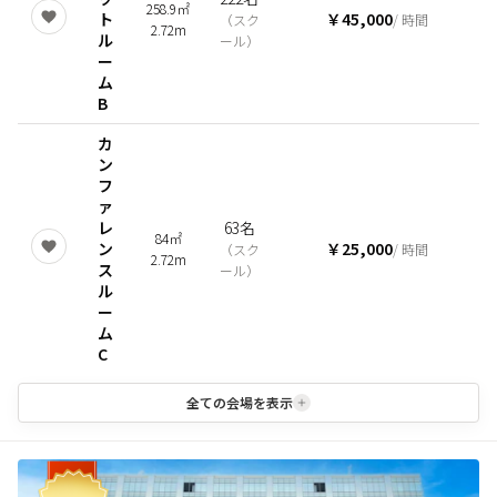
258.9㎡
ト
￥45,000
（
スク
/ 時間
2.72m
ル
ール
）
ー
ム
B
カ
ン
フ
ァ
レ
63名
84㎡
ン
￥25,000
（
スク
/ 時間
2.72m
ス
ール
）
ル
ー
ム
C
全ての会場を表示