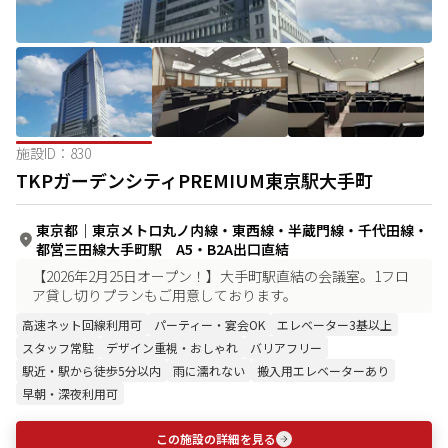
施設ID：
830
TKPガーデンシティPREMIUM東京駅大手町
東京都
｜
東京メトロ丸ノ内線・東西線・半蔵門線・千代田線・
都営三田線大手町駅 A5・B2A出口直結
【2026年2月25日オープン！】大手町駅直結の会議室。1フロ
ア貸し切りプランもご用意しております。
高速ネット回線利用可
パーティー・宴会OK
エレベーター3基以上
スタッフ常駐
デザイン重視・おしゃれ
バリアフリー
駅近・駅から徒歩5分以内
雨に濡れない
搬入用エレベーターあり
早朝・深夜利用可
この施設の詳細を見る