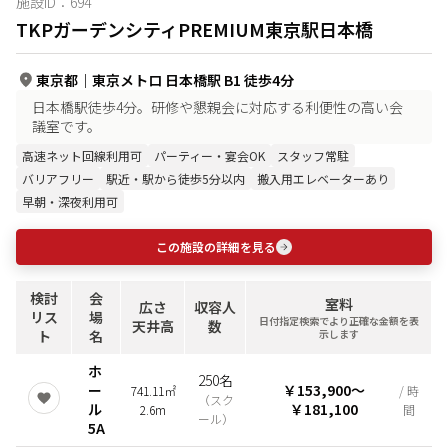
施設ID：
694
TKPガーデンシティPREMIUM東京駅日本橋
東京都
｜
東京メトロ 日本橋駅 B1 徒歩4分
日本橋駅徒歩4分。研修や懇親会に対応する利便性の高い会
議室です。
高速ネット回線利用可
パーティー・宴会OK
スタッフ常駐
バリアフリー
駅近・駅から徒歩5分以内
搬入用エレベーターあり
早朝・深夜利用可
この施設の詳細を見る
検討
会
室料
広さ
収容人
リス
場
日付指定検索でより正確な金額を表
天井高
数
ト
名
示します
ホ
250名
ー
￥153,900
〜
741.11㎡
/ 時
（
スク
ル
￥181,100
2.6m
間
ール
）
5A