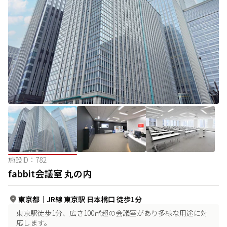
施設ID：
782
fabbit会議室 丸の内
東京都
｜
JR線 東京駅 日本橋口 徒歩1分
東京駅徒歩1分、広さ100㎡超の会議室があり多様な用途に対
応します。