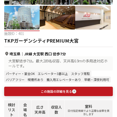
施設ID：
401
TKPガーデンシティPREMIUM大宮
埼玉県
｜
JR線 大宮駅 西口 徒歩7分
大宮駅徒歩7分。最大289名収容、天井高6.9mの多用途対応ホ
ールです。
パーティー・宴会OK
エレベーター3基以上
スタッフ常駐
バリアフリー
喫煙所あり
搬入用エレベーターあり
早朝・深夜利用可
この施設の詳細を見る
検討
会
室料
広さ
収容人
リス
場
日付指定検索でより正確な金額を表
天井高
数
ト
名
示します