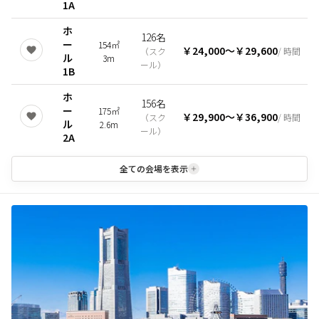
1A
ホ
126名
ー
154㎡
￥24,000
〜
￥29,600
（
スク
/ 時間
ル
3m
ール
）
1B
ホ
156名
ー
175㎡
￥29,900
〜
￥36,900
（
スク
/ 時間
ル
2.6m
ール
）
2A
全ての会場を表示