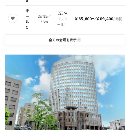
B
ホ
273名
ー
357.85㎡
￥65,600
〜
￥89,400
（
スク
/ 時間
ル
2.8m
ール
）
C
全ての会場を表示