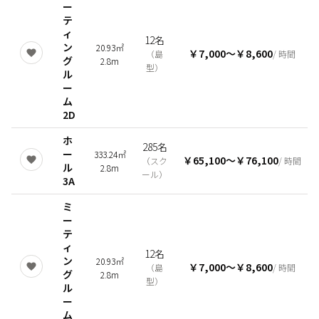
ー
テ
ィ
12名
ン
20.93㎡
￥7,000
〜
￥8,600
（
島
/ 時間
グ
2.8m
型
）
ル
ー
ム
2D
ホ
285名
ー
333.24㎡
￥65,100
〜
￥76,100
（
スク
/ 時間
ル
2.8m
ール
）
3A
ミ
ー
テ
ィ
12名
ン
20.93㎡
￥7,000
〜
￥8,600
（
島
/ 時間
グ
2.8m
型
）
ル
ー
ム