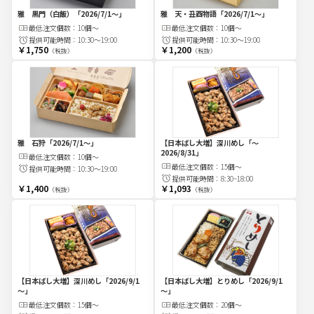
雅 黒門（白飯）
「2026/7/1～」
雅 天・丑酉物語
「2026/7/1～」
最低注文
個
数：
10個～
最低注文
個
数：
10個～
提供可能時間：
10:30～19:00
提供可能時間：
10:30～19:00
￥1,750
￥1,200
（税抜）
（税抜）
雅 石狩
「2026/7/1～」
【日本ばし大増】深川めし
「～
2026/8/31」
最低注文
個
数：
10個～
最低注文
個
数：
15個～
提供可能時間：
10:30～19:00
提供可能時間：
8:30~18:00
￥1,400
￥1,093
（税抜）
（税抜）
【日本ばし大増】深川めし
「2026/9/1
【日本ばし大増】とりめし
「2026/9/1
～」
～」
最低注文
個
数：
15個～
最低注文
個
数：
20個～