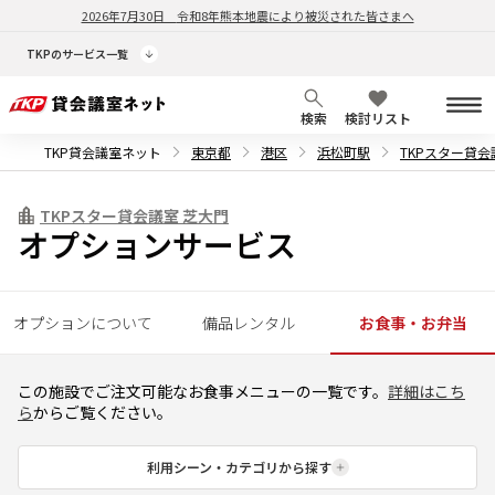
2026年7月30日
令和8年熊本地震により被災された皆さまへ
TKPのサービス一覧
検索
検討リスト
TKP貸会議室ネット
東京都
港区
浜松町駅
TKPスター貸会
TKPスター貸会議室 芝大門
オプションサービス
オプションについて
備品レンタル
お食事・お弁当
この施設でご注文可能なお食事メニューの一覧です。
詳細はこち
ら
からご覧ください。
利用シーン・カテゴリから探す