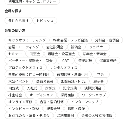
利用規約・キャンセルポリシー
会場を探す
条件から探す
トピックス
会場の使い方
キックオフミーティング
Web会議・テレビ会議
分科会・定例会
会議・ミーティング
会社説明会
講演会
ウェビナー
セミナー
同窓会
親睦会・歓送迎会
忘年会・新年会
パーティー・懇親会・二次会
CBT
筆記試験
選挙事務所
プロジェクトオフィス
レンタルオフィス
事務所移転に伴う一時利用
荷物保管・倉庫利用
学会
大型イベント
商品発表会
国際会議・MICE
展示会
内定式
入社式
表彰式
記念式典
決算説明会
株主総会
オーディション
採用面接
ワークショップ
オンライン研修
合宿・宿泊研修
インターンシップ
インタビュー・取材
記者会見
撮影・収録
お別れの会・法要・偲ぶ会
ご利用事例
会議のお役立ち情報