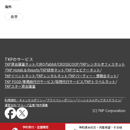
海外
香港
TKPのサービス
/
/
/
/
TKP貸会議室ネット
CIRQ
fabbit
CROSSCOOP
TKPレンタルオフィスネット
/
/
/
/
TKP Hotels & Resorts
TKP研修ネット
TKPウェビナーネット
/
/
/
TKPイベントネット
TKPレンタルネット
TKPパーティー・懇親会ネット
/
/
/
/
TKP FOOD
事務局代行サービス
採用代行サービス
TKPトラベルネット
TKPスター貸会議室
/
/
/
利用規約・キャンセルポリシー
プライバシーポリシー
ソーシャルメディアガイドライン
/
/
運営会社
グループ企業
物件募集
(C) TKP Corporation
予約受付・空室確認
予約済みの方・内覧希望・その他