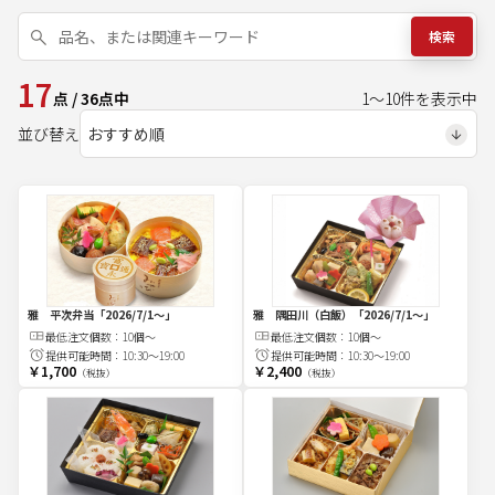
検索
17
点
/
36
点中
1
～
10
件を表示中
並び替え
雅 平次弁当
「2026/7/1～」
雅 隅田川（白飯）
「2026/7/1～」
最低注文
個
数：
10個～
最低注文
個
数：
10個～
提供可能時間：
10:30～19:00
提供可能時間：
10:30～19:00
￥1,700
￥2,400
（税抜）
（税抜）