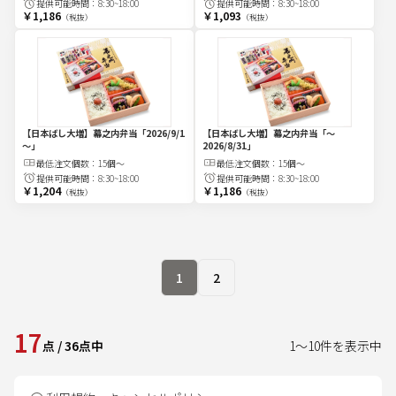
提供可能時間：
8:30~18:00
提供可能時間：
8:30~18:00
￥1,186
￥1,093
（税抜）
（税抜）
【日本ばし大増】幕之内弁当
「2026/9/1
【日本ばし大増】幕之内弁当
「～
～」
2026/8/31」
最低注文
個
数：
15個～
最低注文
個
数：
15個～
提供可能時間：
8:30~18:00
提供可能時間：
8:30~18:00
￥1,204
￥1,186
（税抜）
（税抜）
1
2
17
点
/
36
点中
1
～
10
件を表示中