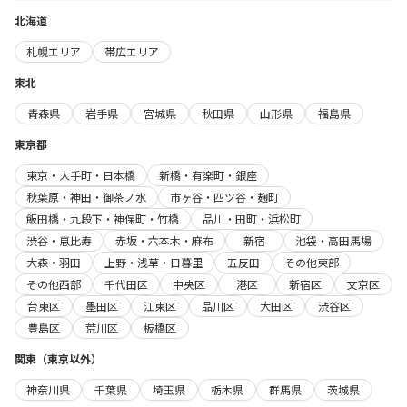
北海道
札幌エリア
帯広エリア
東北
青森県
岩手県
宮城県
秋田県
山形県
福島県
東京都
東京・大手町・日本橋
新橋・有楽町・銀座
秋葉原・神田・御茶ノ水
市ヶ谷・四ツ谷・麹町
飯田橋・九段下・神保町・竹橋
品川・田町・浜松町
渋谷・恵比寿
赤坂・六本木・麻布
新宿
池袋・高田馬場
大森・羽田
上野・浅草・日暮里
五反田
その他東部
その他西部
千代田区
中央区
港区
新宿区
文京区
台東区
墨田区
江東区
品川区
大田区
渋谷区
豊島区
荒川区
板橋区
関東（東京以外）
神奈川県
千葉県
埼玉県
栃木県
群馬県
茨城県