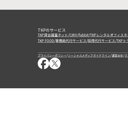
TKPのサービス
/
/
/
TKP貸会議室ネット
CIRQ
fabbit
TKPレンタルオフィスネ
/
/
/
TKP FOOD
事務局代行サービス
採用代行サービス
TKP
/
/
/
プライバシーポリシー
ソーシャルメディアガイドライン
運営会社
グ