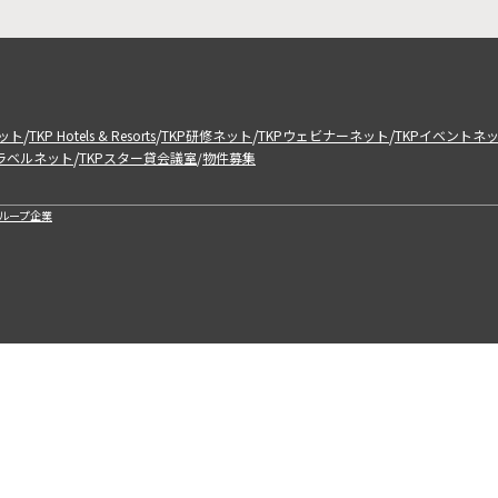
/
/
/
/
ット
TKP Hotels & Resorts
TKP研修ネット
TKPウェビナーネット
TKPイベントネ
/
トラベルネット
TKPスター貸会議室
物件募集
/
ループ企業