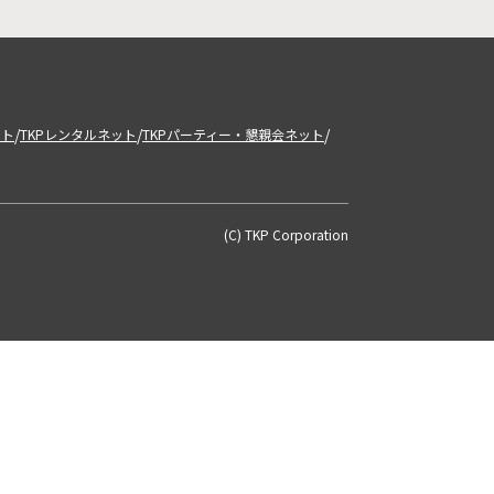
/
/
/
ット
TKPレンタルネット
TKPパーティー・懇親会ネット
(C) TKP Corporation