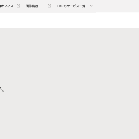
期オフィス
研修施設
TKPのサービス一覧
い。