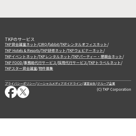
TKPのサービス
/
/
/
/
TKP貸会議室ネット
CIRQ
fabbit
TKPレンタルオフィスネット
/
/
/
TKP Hotels & Resorts
TKP研修ネット
TKPウェビナーネット
/
/
/
TKPイベントネット
TKPレンタルネット
TKPパーティー・懇親会ネット
/
/
/
/
TKP FOOD
事務局代行サービス
採用代行サービス
TKPトラベルネット
TKPスター貸会議室
物件募集
/
/
/
/
プライバシーポリシー
ソーシャルメディアガイドライン
運営会社
グループ企業
(C) TKP Corporation