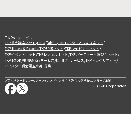
TKPのサービス
/
/
/
/
TKP貸会議室ネット
CIRQ
fabbit
TKPレンタルオフィスネット
/
/
/
TKP Hotels & Resorts
TKP研修ネット
TKPウェビナーネット
/
/
/
TKPイベントネット
TKPレンタルネット
TKPパーティー・懇親会ネット
/
/
/
/
TKP FOOD
事務局代行サービス
採用代行サービス
TKPトラベルネット
TKPスター貸会議室
物件募集
/
/
/
/
プライバシーポリシー
ソーシャルメディアガイドライン
運営会社
グループ企業
(C) TKP Corporation