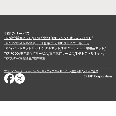
TKPのサービス
/
/
/
/
TKP貸会議室ネット
CIRQ
fabbit
TKPレンタルオフィスネット
/
/
/
TKP Hotels & Resorts
TKP研修ネット
TKPウェビナーネット
/
/
/
TKPイベントネット
TKPレンタルネット
TKPパーティー・懇親会ネット
/
/
/
/
TKP FOOD
事務局代行サービス
採用代行サービス
TKPトラベルネット
TKPスター貸会議室
物件募集
/
/
/
/
プライバシーポリシー
ソーシャルメディアガイドライン
運営会社
グループ企業
(C) TKP Corporation