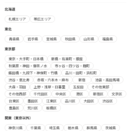
北海道
札幌エリア
帯広エリア
東北
青森県
岩手県
宮城県
秋田県
山形県
福島県
東京都
東京・大手町・日本橋
新橋・有楽町・銀座
秋葉原・神田・御茶ノ水
市ヶ谷・四ツ谷・麹町
飯田橋・九段下・神保町・竹橋
品川・田町・浜松町
渋谷・恵比寿
赤坂・六本木・麻布
新宿
池袋・高田馬場
大森・羽田
上野・浅草・日暮里
五反田
その他東部
その他西部
千代田区
中央区
港区
新宿区
文京区
台東区
墨田区
江東区
品川区
大田区
渋谷区
豊島区
荒川区
板橋区
関東（東京以外）
神奈川県
千葉県
埼玉県
栃木県
群馬県
茨城県