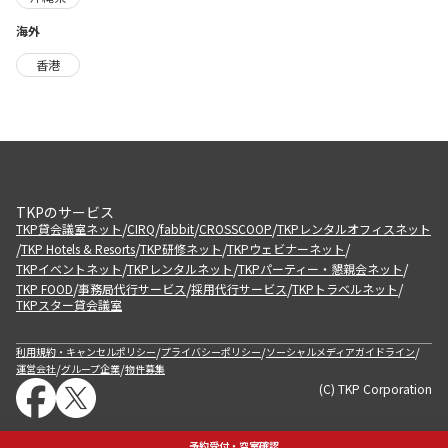
海外
香港
TKPのサービス
/
/
/
/
TKP貸会議室ネット
CIRQ
fabbit
CROSSCOOP
TKPレンタルオフィスネット
/
/
/
/
TKP Hotels & Resorts
TKP研修ネット
TKPウェビナーネット
/
/
/
TKPイベントネット
TKPレンタルネット
TKPパーティー・懇親会ネット
/
/
/
/
TKP FOOD
事務局代行サービス
採用代行サービス
TKPトラベルネット
TKPスター貸会議室
/
/
/
利用規約・キャンセルポリシー
プライバシーポリシー
ソーシャルメディアガイドライン
/
/
運営会社
グループ企業
物件募集
(C) TKP Corporation
予約受付・空室確認