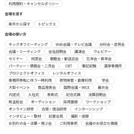
利用規約・キャンセルポリシー
会場を探す
条件から探す
トピックス
会場の使い方
キックオフミーティング
Web会議・テレビ会議
分科会・定例会
会議・ミーティング
会社説明会
講演会
ウェビナー
セミナー
同窓会
親睦会・歓送迎会
忘年会・新年会
パーティー・懇親会・二次会
CBT
筆記試験
選挙事務所
プロジェクトオフィス
レンタルオフィス
事務所移転に伴う一時利用
荷物保管・倉庫利用
学会
大型イベント
商品発表会
国際会議・MICE
展示会
内定式
入社式
表彰式
記念式典
決算説明会
株主総会
オーディション
採用面接
ワークショップ
オンライン研修
合宿・宿泊研修
インターンシップ
インタビュー・取材
記者会見
撮影・収録
お別れの会・法要・偲ぶ会
ご利用事例
会議のお役立ち情報