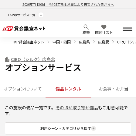
2026年7月30日
令和8年熊本地震により被災された皆さまへ
TKPのサービス一覧
検索
検討リスト
TKP貸会議室ネット
中国・四国
広島県
広島駅
CIRQ（シ
CIRQ（シルク）広島北
オプションサービス
オプションについて
備品レンタル
お食事・お弁当
この施設の備品一覧です。
そのほか取り寄せ備品
もご用意可能で
す。
利用シーン・カテゴリから探す