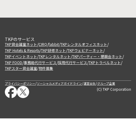
TKPのサービス
/
/
/
/
TKP貸会議室ネット
CIRQ
fabbit
TKPレンタルオフィスネット
/
/
/
TKP Hotels & Resorts
TKP研修ネット
TKPウェビナーネット
/
/
/
TKPイベントネット
TKPレンタルネット
TKPパーティー・懇親会ネット
/
/
/
/
TKP FOOD
事務局代行サービス
採用代行サービス
TKPトラベルネット
TKPスター貸会議室
物件募集
/
/
/
/
プライバシーポリシー
ソーシャルメディアガイドライン
運営会社
グループ企業
(C) TKP Corporation